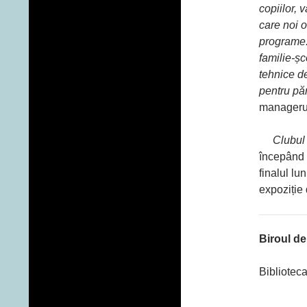
copiilor,
care noi o
programe.
familie-ș
tehnice de
pentru păr
managerul
Clubul d
începând 
finalul lun
expoziție 
Biroul de
Bibliotec