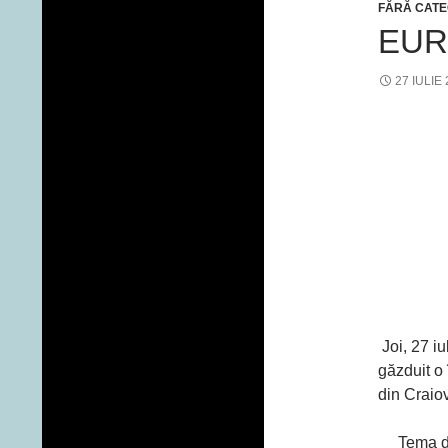
FĂRĂ CATE
EUR
27 IULIE
Joi, 27 iu
găzduit o 
din Craio
Tema de d