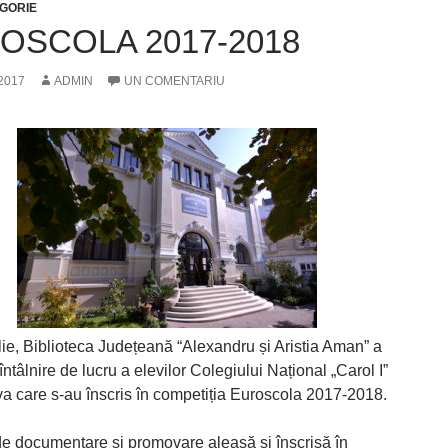
GORIE
OSCOLA 2017-2018
 2017
ADMIN
UN COMENTARIU
lie, Biblioteca Județeană “Alexandru și Aristia Aman” a
întâlnire de lucru a elevilor Colegiului Național „Carol I”
va care s-au înscris în competiția Euroscola 2017-2018.
ocumentare și promovare aleasă și înscrisă în