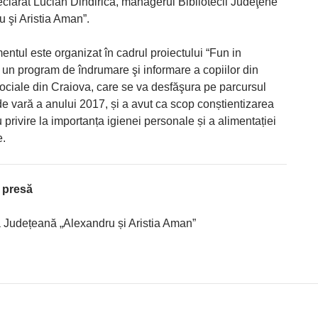
declarat Lucian Dindirică, managerul Bibliotecii Judeţene
 şi Aristia Aman”.
ul este organizat în cadrul proiectului “Fun in
un program de îndrumare şi informare a copiilor din
sociale din Craiova, care se va desfăşura pe parcursul
de vară a anului 2017, și a avut ca scop conștientizarea
u privire la importanța igienei personale și a alimentației
e.
 presă
a Județeană „Alexandru și Aristia Aman”