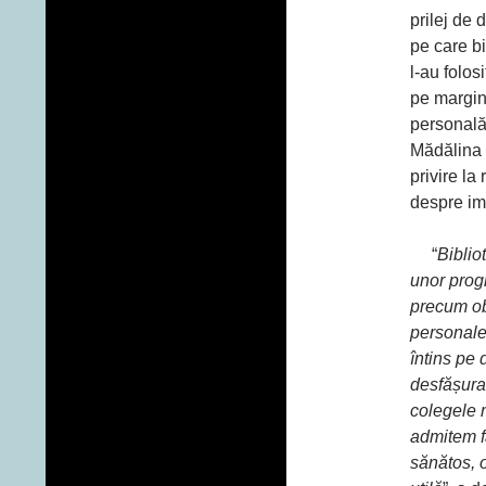
prilej de 
pe care bi
l-au folos
pe margin
personală.
Mădălina B
privire la
despre im
“
Biblio
unor progr
precum ob
personale 
întins pe 
desfășurat
colegele 
admitem f
sănătos, o