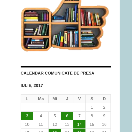
CALENDAR COMUNICATE DE PRESĂ
IULIE, 2017
L
Ma
Mi
J
V
S
D
1
2
3
4
5
6
7
8
9
10
11
12
13
14
15
16