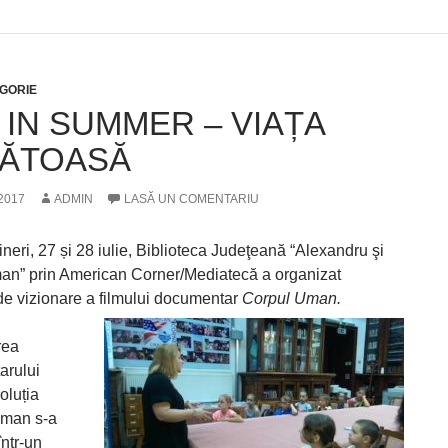
GORIE
 IN SUMMER – VIAȚA
ĂTOASĂ
 2017
ADMIN
LASĂ UN COMENTARIU
eri, 27 și 28 iulie, Biblioteca Judeţeană “Alexandru şi
man” prin American Corner/Mediatecă a organizat
de vizionare a filmului documentar
Corpul Uman.
ea
arului
oluția
uman s-a
într-un