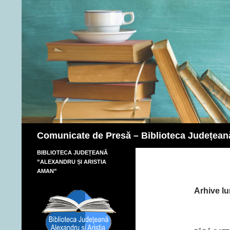
Caută
Comunicate de Presă – Biblioteca Județean
BIBLIOTECA JUDEȚEANĂ
”ALEXANDRU ȘI ARISTIA
AMAN”
Arhive lu