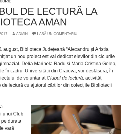
GORIE
BUL DE LECTURĂ LA
LIOTECA AMAN
 2017
ADMIN
LASĂ UN COMENTARIU
august, Biblioteca Județeană “Alexandru și Aristia
ițiat un nou proiect estival dedicat elevilor din ciclurile
 gimnazial. Delia Marinela Radu si Maria Cristina Gelep,
 în cadrul Universității din Craiova, vor desfășura, în
iectului de voluntariat
Clubul de lectură
, activități
 de lectură cu ajutorul cărților din colecțiile Bibliotecii
va
ii unui Club
ă pe durata
de vară