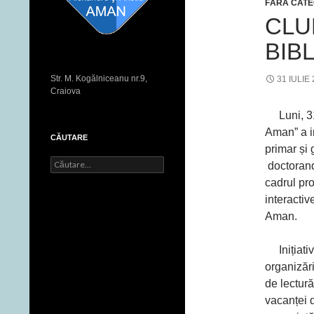
FĂRĂ CATE
CLU
BIB
Str. M. Kogălniceanu nr.9,
31 IULIE
Craiova
Luni, 31 
Aman” a in
CĂUTARE
primar și
C
doctorande
a
cadrul pro
u
interactive
t
ă
Aman.
d
u
Inițiati
p
ă
organizăr
:
de lectur
vacanței 