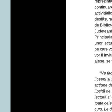
reprezintă
continuar
activitățil
desfășura
de Biblio
Județeană
Principala
unor lectu
pe care vol
vor fi inv
alese, se 
“
Ne fac
liceeni și
acțiune de
lipsită de
lectură și
toate cele
curs. Le d