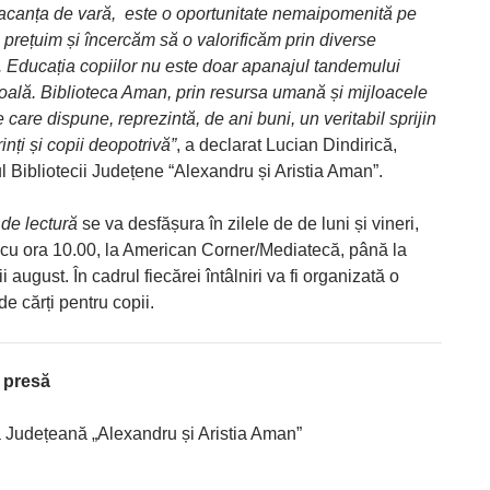
 vacanța de vară, este o oportunitate nemaipomenită pe
 prețuim și încercăm să o valorificăm prin diverse
 Educația copiilor nu este doar apanajul tandemului
coală. Biblioteca Aman, prin resursa umană și mijloacele
 care dispune, reprezintă, de ani buni, un veritabil sprijin
inți și copii deopotrivă”
, a declarat Lucian Dindirică,
 Bibliotecii Județene “Alexandru și Aristia Aman”.
e lectură
se va desfășura în zilele de de luni și vineri,
cu ora 10.00, la American Corner/Mediatecă, până la
ii august. În cadrul fiecărei întâlniri va fi organizată o
de cărți pentru copii.
 presă
a Județeană „Alexandru și Aristia Aman”