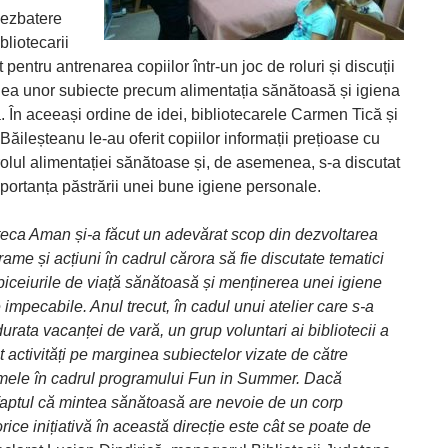
dezbatere
bliotecarii
it pentru antrenarea copiilor într-un joc de roluri și discuții
ea unor subiecte precum alimentația sănătoasă și igiena
 În aceeași ordine de idei, bibliotecarele Carmen Tică și
ăileșteanu le-au oferit copiilor informații prețioase cu
 rolul alimentației sănătoase și, de asemenea, s-a discutat
portanța păstrării unei bune igiene personale.
teca Aman și-a făcut un adevărat scop din dezvoltarea
ame și acțiuni în cadrul cărora să fie discutate tematici
iceiurile de viață sănătoasă și menținerea unei igiene
impecabile. Anul trecut, în cadul unui atelier care s-a
durata vacanței de vară, un grup voluntari ai bibliotecii a
 activități pe marginea subiectelor vizate de către
mele în cadrul programului Fun in Summer. Dacă
aptul că mintea sănătoasă are nevoie de un corp
rice inițiativă în această direcție este cât se poate de