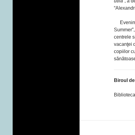
utilă
”, a 
“Alexandru
Eveniment
Summer”, 
centrele 
vacanţei 
copiilor c
sănătoas
Biroul de
Bibliotec