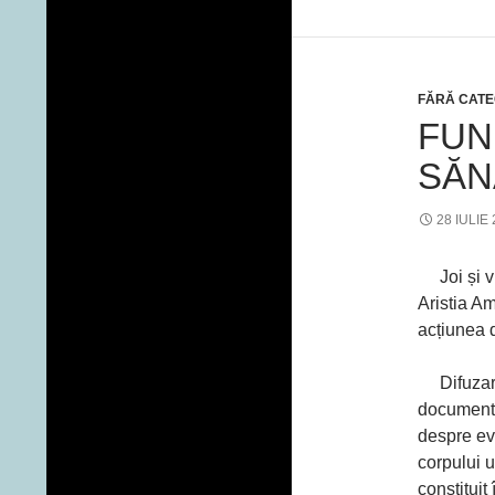
FĂRĂ CATE
FUN
SĂN
28 IULIE
Joi și vin
Aristia A
acțiunea 
Difuzar
document
despre ev
corpului 
constituit 