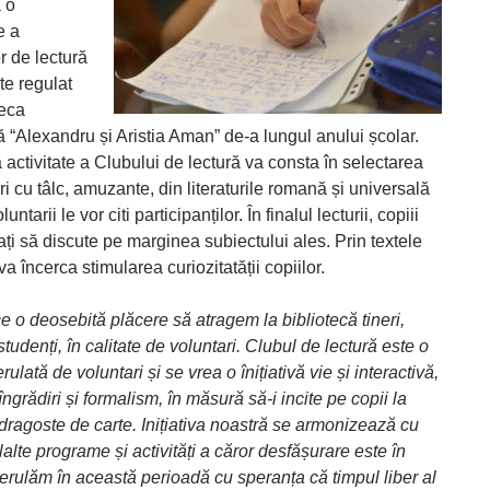
 o
e a
or de lectură
te regulat
teca
 “Alexandru și Aristia Aman” de-a lungul anului școlar.
 activitate a Clubului de lectură va consta în selectarea
ri cu tâlc, amuzante, din literaturile romană și universală
untarii le vor citi participanților. În finalul lecturii, copiii
itați să discute pe marginea subiectului ales. Prin textele
va încerca stimularea curiozitatății copiilor.
e o deosebită plăcere să atragem la bibliotecă tineri,
 studenți, în calitate de voluntari. Clubul de lectură este o
rulată de voluntari și se vrea o înițiativă vie și interactivă,
 îngrădiri și formalism, în măsură să-i incite pe copii la
 dragoste de carte. Inițiativa noastră se armonizează cu
lalte programe și activități a căror desfășurare este în
erulăm în această perioadă cu speranța că timpul liber al