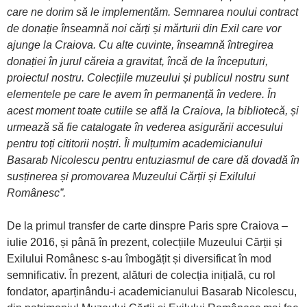
care ne dorim să le implementăm. Semnarea noului contract
de donație înseamnă noi cărți și mărturii din Exil care vor
ajunge la Craiova. Cu alte cuvinte, înseamnă întregirea
donației în jurul căreia a gravitat, încă de la începuturi,
proiectul nostru. Colecțiile muzeului și publicul nostru sunt
elementele pe care le avem în permanență în vedere. În
acest moment toate cutiile se află la Craiova, la bibliotecă, și
urmează să fie catalogate în vederea asigurării accesului
pentru toți cititorii noștri. Îi mulțumim academicianului
Basarab Nicolescu pentru entuziasmul de care dă dovadă în
susținerea și promovarea Muzeului Cărții și Exilului
Românesc”.
De la primul transfer de carte dinspre Paris spre Craiova –
iulie 2016, și până în prezent, colecțiile Muzeului Cărții și
Exilului Românesc s-au îmbogățit și diversificat în mod
semnificativ. În prezent, alături de colecția inițială, cu rol
fondator, aparținându-i academicianului Basarab Nicolescu,