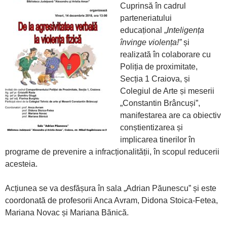
Cuprinsă în cadrul
parteneriatului
educațional „
Inteligența
învinge violența!”
și
realizată în colaborare cu
Poliția de proximitate,
Secția 1 Craiova, și
Colegiul de Arte și meserii
„Constantin Brâncuși”,
manifestarea are ca obiectiv
conștientizarea și
implicarea tinerilor în
programe de prevenire a infracționalității, în scopul reducerii
acesteia.
Acțiunea se va desfășura în sala „Adrian Păunescu” și este
coordonată de profesorii Anca Avram, Didona Stoica-Fetea,
Mariana Novac și Mariana Bănică.