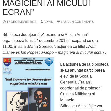
MAGICIENI AI MICULUI
ECRAN”
17 DECEMBRIE 2018
ADMIN
LASĂ UN COMENTARIU
Biblioteca Județeană „Alexandru și Aristia Aman”
organizează luni, 17 decembrie 2018, începând cu ora
11:00, în sala „Marin Sorescu”, acțiunea cu titlul „
Walt
Disney vs Ion Popescu-Gopo – magicieni ai micului ecran
”.
La acțiunea de la bibliotecă
și-au anunțat participarea
elevi de la Școala
Generală „Traian”,
coordonați de profesorii
Cristina Nălbitaru și
Mihaela
Stănescu.Activitățile vor