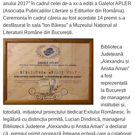
anului 2017” în cadrul celei de-a xx-a ediții a Galelor APLER
(Asociația Publicațiilor Literare și Editurilor din România).
Ceremonia în cadrul căreia au fost acordate 14 premii s-a
desfășurat în sala ”Ion Băieșu” a Muzeului Național al
Literaturii Române din București.
Biblioteca
Județeană
„Alexandru și
Aristia Aman”
a fost
reprezentată
la București
de managerul
instituției și,
totodată, inițiatorul proiectului dedicat Exilului Românesc. În
legătură cu distincția primită, Lucian Dindirică, managerul
Bibliotecii Județene „Alexandru și Aristia Aman” a declarat
că „
premiul primit onorează întreaga echipă care a colaborat