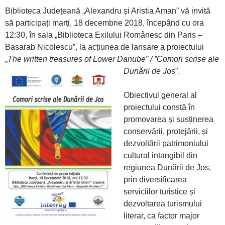
Biblioteca Județeană „Alexandru și Aristia Aman” vă invită
să participați marți, 18 decembrie 2018, începând cu ora
12:30, în sala „Biblioteca Exilului Românesc din Paris –
Basarab Nicolescu”, la acțiunea de lansare a proiectului
„
The written treasures of Lower Danube” / ”Comori scrise ale
Dunării de Jos
”.
Obiectivul general al
proiectului constă în
promovarea și susținerea
conservării, protejării, și
dezvoltării patrimoniului
cultural intangibil din
regiunea Dunării de Jos,
prin diversificarea
serviciilor turistice și
dezvoltarea turismului
literar, ca factor major