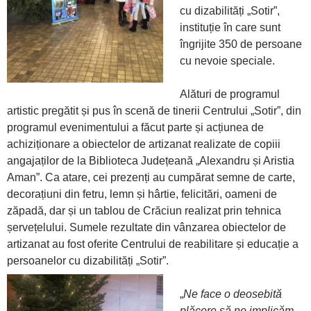
cu dizabilități „Sotir”,
instituție în care sunt
îngrijite 350 de persoane
cu nevoie speciale.
Alături de programul
artistic pregătit și pus în scenă de tinerii Centrului „Sotir”, din
programul evenimentului a făcut parte și acțiunea de
achiziționare a obiectelor de artizanat realizate de copiii
angajaților de la Biblioteca Județeană „Alexandru și Aristia
Aman”. Ca atare, cei prezenți au cumpărat semne de carte,
decorațiuni din fetru, lemn și hârtie, felicitări, oameni de
zăpadă, dar și un tablou de Crăciun realizat prin tehnica
șervețelului. Sumele rezultate din vânzarea obiectelor de
artizanat au fost oferite Centrului de reabilitare și educație a
persoanelor cu dizabilități „Sotir”.
„
Ne face o deosebită
plăcere să ne implicăm