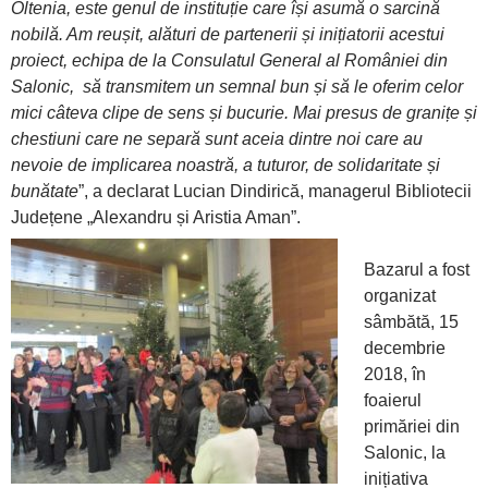
Oltenia, este genul de instituție care își asumă o sarcină
nobilă. Am reușit, alături de partenerii și inițiatorii acestui
proiect, echipa de la Consulatul General al României din
Salonic, să transmitem un semnal bun și să le oferim celor
mici câteva clipe de sens și bucurie. Mai presus de granițe și
chestiuni care ne separă sunt aceia dintre noi care au
nevoie de implicarea noastră, a tuturor, de solidaritate și
bunătate
”, a declarat Lucian Dindirică, managerul Bibliotecii
Județene „Alexandru și Aristia Aman”.
Bazarul a fost
organizat
sâmbătă, 15
decembrie
2018, în
foaierul
primăriei din
Salonic, la
inițiativa