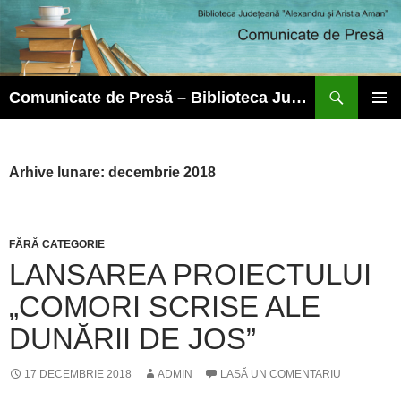
Caută
Comunicate de Presă – Biblioteca Județeană ”Alexandru și Aristia Aman”
SARI
MENIU
LA
PRINCI
CONȚINUT
Arhive lunare: decembrie 2018
FĂRĂ CATEGORIE
LANSAREA PROIECTULUI
„COMORI SCRISE ALE
DUNĂRII DE JOS”
17 DECEMBRIE 2018
ADMIN
LASĂ UN COMENTARIU