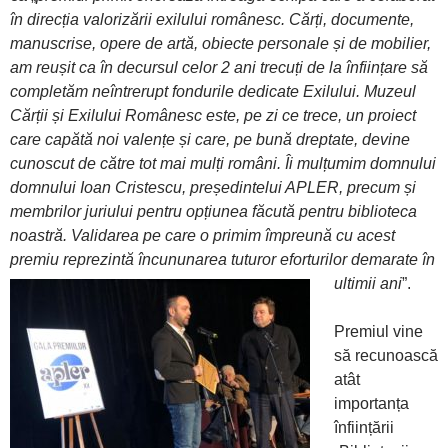
în direcția valorizării exilului românesc. Cărți, documente,
manuscrise, opere de artă, obiecte personale și de mobilier,
am reușit ca în decursul celor 2 ani trecuți de la înființare să
completăm neîntrerupt fondurile dedicate Exilului. Muzeul
Cărții și Exilului Românesc este, pe zi ce trece, un proiect
care capătă noi valențe și care, pe bună dreptate, devine
cunoscut de către tot mai mulți români. Îi mulțumim domnului
domnului Ioan Cristescu, președintelui APLER, precum și
membrilor juriului pentru opțiunea făcută pentru biblioteca
noastră. Validarea pe care o primim împreună cu acest
premiu reprezintă încununarea tuturor eforturilor demarate în
ultimii ani
”.
Premiul vine
să recunoască
atât
importanța
înființării