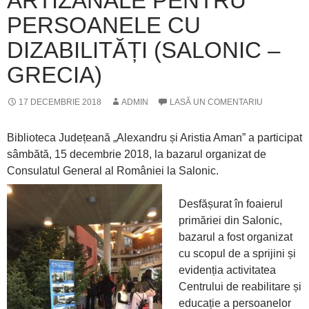
ARTIZANALE PENTRU
PERSOANELE CU
DIZABILITĂȚI (SALONIC –
GRECIA)
17 DECEMBRIE 2018
ADMIN
LASĂ UN COMENTARIU
Biblioteca Județeană „Alexandru și Aristia Aman” a participat
sâmbătă, 15 decembrie 2018, la bazarul organizat de
Consulatul General al României la Salonic.
Desfășurat în foaierul
primăriei din Salonic,
bazarul a fost organizat
cu scopul de a sprijini și
evidenția activitatea
Centrului de reabilitare și
educație a persoanelor