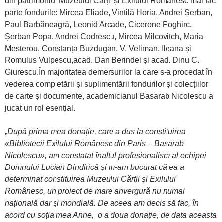
din patrimoniul Muzeului Cărții și Exilului Românesc mai fac
parte fondurile: Mircea Eliade, Vintilă Horia, Andrei Șerban,
Paul Barbăneagră, Leonid Arcade, Cicerone Poghirc,
Șerban Popa, Andrei Codrescu, Mircea Milcovitch, Maria
Mesterou, Constanța Buzdugan, V. Veliman, Ileana și
Romulus Vulpescu,acad. Dan Berindei și acad. Dinu C.
Giurescu.În majoritatea demersurilor la care s-a procedat în
vederea completării și suplimentării fondurilor și colecțiilor
de carte și documente, academicianul Basarab Nicolescu a
jucat un rol esențial.
„
După prima mea donație, care a dus la constituirea
«Bibliotecii Exilului Românesc din Paris – Basarab
Nicolescu», am constatat înaltul profesionalism al echipei
Domnului Lucian Dindirică şi m-am bucurat că ea a
determinat constituirea Muzeului Cărţii şi Exilului
Românesc, un proiect de mare anvergură nu numai
națională dar şi mondială. De aceea am decis să fac, în
acord cu soția mea Anne, o a doua donație, de data aceasta