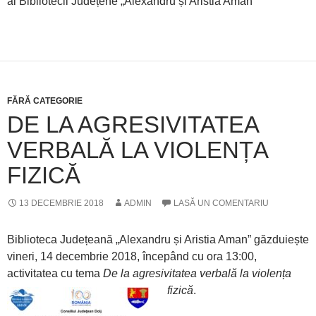
al
Bibliotecii Județene „Alexandru și Aristia Aman”
FĂRĂ CATEGORIE
DE LA AGRESIVITATEA
VERBALĂ LA VIOLENȚA
FIZICĂ
13 DECEMBRIE 2018
ADMIN
LASĂ UN COMENTARIU
Biblioteca Județeană „Alexandru și Aristia Aman” găzduiește
vineri, 14 decembrie 2018, începând cu ora 13:00,
activitatea cu tema
De la agresivitatea verbală la violența
fizică
.