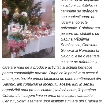
în acțiuni caritabile, în
campanii de strângere
sau confecționare de
jucării și obiecte
artizanale. Colaborarea
pe care am stabilit-o cu
Sabina Mădălina
Șomăcescu, Consulul
General al României la
Salonic, este o realitate
cu care ne mândrim și
care are rolul de a produce activități și acțiuni benefice
pentru comunitățile noastre. După ce în primăvara acestui
an am pus bazele primei biblioteci de carte românească din
Salonic, am conlucrat la începutul acestei luni în sensul
organizării unui proiect cultural, iată că acum, în preajma
Crăciunului, tragem linie în urma unei acțiuni caritabile.
Centrul „Sotir”, asemeni unor instituții similare din Craiova și