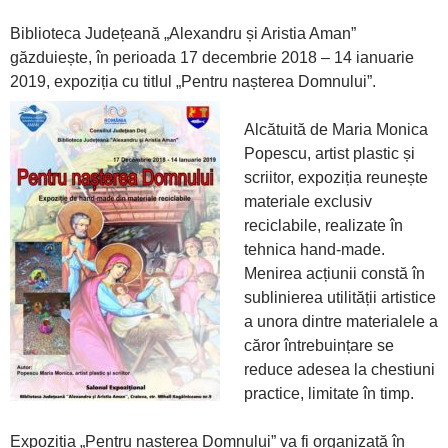
Biblioteca Județeană „Alexandru și Aristia Aman”
găzduiește, în perioada 17 decembrie 2018 – 14 ianuarie
2019, expoziția cu titlul „Pentru nașterea Domnului”.
Alcătuită de Maria Monica
Popescu, artist plastic și
scriitor, expoziția reunește
materiale exclusiv
reciclabile, realizate în
tehnica hand-made.
Menirea acțiunii constă în
sublinierea utilității artistice
a unora dintre materialele a
căror întrebuințare se
reduce adesea la chestiuni
practice, limitate în timp.
Expoziția „Pentru nașterea Domnului” va fi organizată în