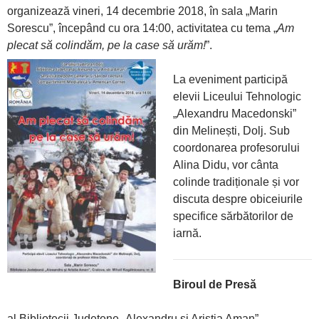
organizează vineri, 14 decembrie 2018, în sala „Marin
Sorescu”, începând cu ora 14:00, activitatea cu tema „
Am
plecat să colindăm, pe la case să urăm!
”.
La eveniment participă
elevii Liceului Tehnologic
„Alexandru Macedonski”
din Melinești, Dolj. Sub
coordonarea profesorului
Alina Didu, vor cânta
colinde tradiționale și vor
discuta despre obiceiurile
specifice sărbătorilor de
iarnă.
Biroul de Presă
al Bibliotecii Județene „Alexandru și Aristia Aman”