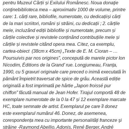
pentru Muzeul Cărții și Exilului Românesc. Noua donaţie
conţine
biblioteca mea – aproximativ 1000 de volume
, printre
care: 1.
cărți rare, bibliofile, numerotate, cu dedicații
și
cărți
de la mari scriitori, români și străini, cu dedicații ; 2. cărțile
mele, incluzând ediții bibliofile și numerotate, precum și
cărțile colective și revistele conținând contribuțiile mele și
cărțile și revistele citând opera mea. Citez, ca exemplu,
cartea-obiect (38cm x 45cm) „Texte de E. M. Cioran – …
Poursuivis par nos origines”, concepută de marele pictor Ion
Nicodim, Éditions de la Grand’ rue. Longjumeau, Franţa,
1990, cu 5 gravuri originale care preced o inimă executată în
pământ împietrit traversat de spice de grâu. Această ediție
originală a fost imprimată pe hârtie „Japon froissé pur
chiffon” făcută manual de Jean Hofer. Tirajul comportă 48 de
exemplare numerotate de la 0 la 47 și 12 exemplare marcate
HC, toate semnate de artist. Exemplarul pe care îl donez
este exemplarul numărul 46. Donez, de asemenea,
corespondența mea cu importante personalități franceze şi
străine -Raymond Abellio, Adonis, René Berger, André