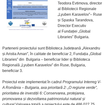
Teodora Evtimova, director
al Bibliotecii Regionale
„Lyuben Karavelov”– Ruse
și Spaska Tarandova,
Director Executiv
al Fundației „Global
Libraries” Bulgaria.
Partenerii proiectului sunt Biblioteca Județeană „Alexandru
și Aristia Aman”, în calitate de beneficiar 2, Fundația „Global
Libraries” din Bulgaria – beneficiar lider și Biblioteca
Regională „Lyuben Karavelov” din Ruse, Bulgaria,
beneficiar 3.
Proiectul este implementat în cadrul
Programului Interreg V-
A România – Bulgaria, axa prioritară 2: „O regiune verde”,
prioritatea de investiții 6: Conservarea, protejarea,
promovarea și dezvoltarea patrimoniului natural și
cultural.
Valoarea totală a proiectului este de 486.027,75