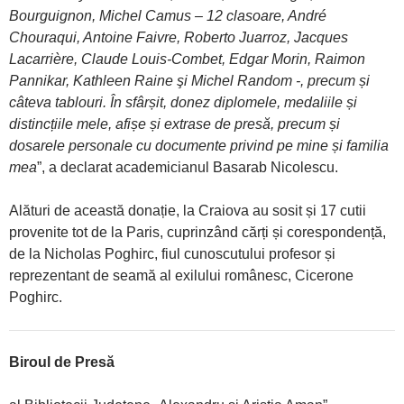
Bourguignon, Michel Camus – 12 clasoare, André
Chouraqui, Antoine Faivre, Roberto Juarroz, Jacques
Lacarrière, Claude Louis-Combet, Edgar Morin, Raimon
Pannikar, Kathleen Raine şi Michel Random -, precum și
câteva tablouri. În sfârșit, donez diplomele, medaliile și
distincțiile mele, afișe și extrase de presă, precum și
dosarele personale cu documente privind pe mine și familia
mea
”, a declarat academicianul Basarab Nicolescu.
Alături de această donație, la Craiova au sosit și 17 cutii
provenite tot de la Paris, cuprinzând cărți și corespondență,
de la Nicholas Poghirc, fiul cunoscutului profesor și
reprezentant de seamă al exilului românesc, Cicerone
Poghirc.
Biroul de Presă