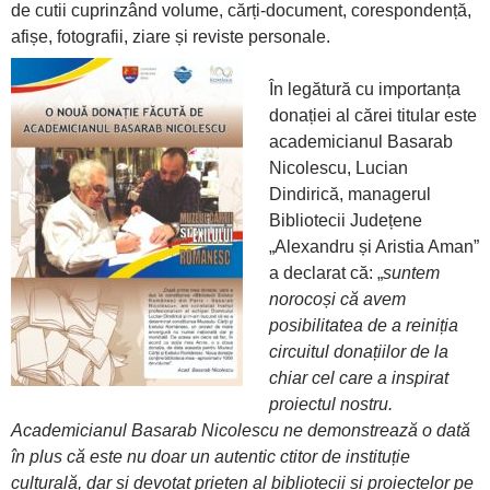
de cutii cuprinzând volume, cărți-document, corespondență,
afișe, fotografii, ziare și reviste personale.
În legătură cu importanța
donației al cărei titular este
academicianul Basarab
Nicolescu, Lucian
Dindirică, managerul
Bibliotecii Județene
„Alexandru și Aristia Aman”
a declarat că: „
suntem
norocoși că avem
posibilitatea de a reiniția
circuitul donațiilor de la
chiar cel care a inspirat
proiectul nostru.
Academicianul Basarab Nicolescu ne demonstrează o dată
în plus că este nu doar un autentic ctitor de instituție
culturală, dar și devotat prieten al bibliotecii și proiectelor pe