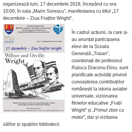
organizează luni, 17 decembrie 2018, începând cu ora
10:00, în sala „Marin Sorescu”, manifestarea cu titlul „17
decembrie – Ziua Fraților Wright”.
În cadrul acțiunii, la care și-
au anunțat participarea
elevi de la Școala
Generală „Traian”,
coordonați de profesorul
Raluca Diaconu-Dinu, sunt
planificate activități privind
cunoașterea contribuțiilor
românești la istoria aviației
universale, vizionarea
filmelor educative „Frații
Wright” și „Primul zbor cu
motor”, dar și vizitarea
sălilor și spațiilor bibliotecii.