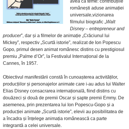
avea ca teme: contribuțiile
românești aduse animației
universale,vizionarea
filmului biografic „
Walt
Disney – entrepreneur and
producer
”, dar și a filmelor de animație „Crăciunul lui
Mickey”, respectiv „Scurtă istorie”, realizat de Ion Popescu
Gopo, primul desen animat românesc distins cu prestigiosul
premiu „Palme d’Or”, la Festivalul Internațional de la
Cannes, în 1957.
Obiectivul manifestării constă în cunoașterea activităților,
producțiilor și personajelor animate care i-au adus lui Walter
Elias Disney consacrarea internațională, fiind distins cu
douăzeci și două de premii Oscar și șapte premii Emmy. De
asemenea, prin prezentarea lui Ion Popescu-Gopo și a
producției animate „Scurtă istorie”, elevii au posibilitatea de
a încadra și înțelege animația românească ca parte
integrantă a celei universale.