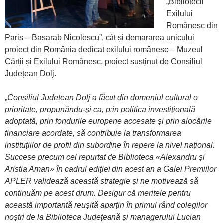
„Bibliotecii
Exilului
Românesc din
Paris – Basarab Nicolescu”, cât și demararea unicului
proiect din România dedicat exilului românesc – Muzeul
Cărții și Exilului Românesc, proiect susținut de Consiliul
Județean Dolj.
„
Consiliul Județean Dolj a făcut din domeniul cultural o
prioritate, propunându-și ca, prin politica investițională
adoptată, prin fondurile europene accesate și prin alocările
financiare acordate, să contribuie la transformarea
instituțiilor de profil din subordine în repere la nivel național.
Succese precum cel repurtat de Biblioteca «Alexandru și
Aristia Aman» în cadrul ediției din acest an a Galei Premiilor
APLER validează această strategie și ne motivează să
continuăm pe acest drum. Desigur că meritele pentru
această importantă reușită aparțin în primul rând colegilor
noștri de la Biblioteca Județeană și managerului Lucian