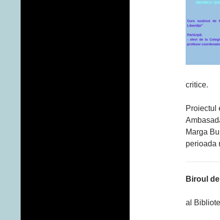
critice.
Proiectul 
Ambasada 
Marga Bulu
perioada 
Biroul d
al Bibliot