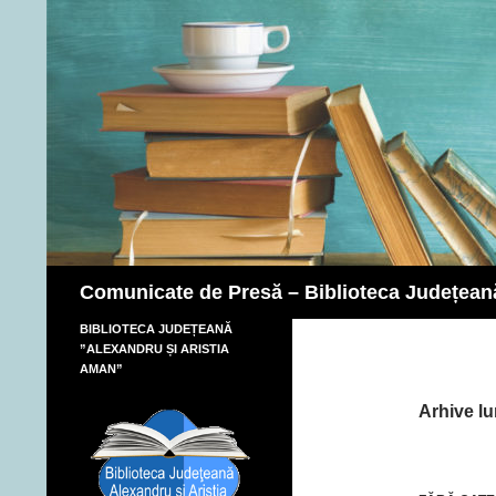
Caută
Comunicate de Presă – Biblioteca Județean
BIBLIOTECA JUDEȚEANĂ
”ALEXANDRU ȘI ARISTIA
AMAN”
Arhive lu