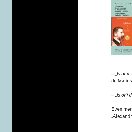
– „
Istoria
de Marius
– „
Istorii
Eveniment
„Alexandru