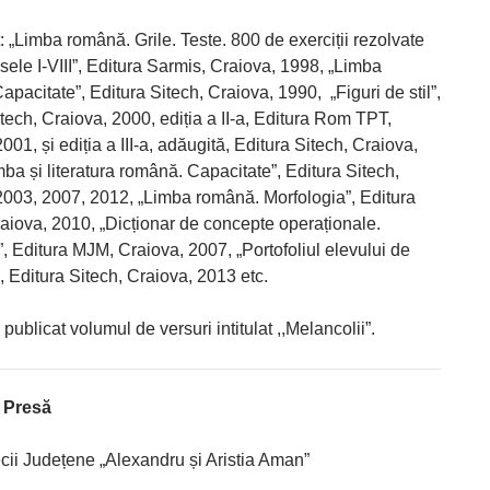
: „Limba română. Grile. Teste. 800 de exerciții rezolvate
sele I-VIII”, Editura Sarmis, Craiova, 1998, „Limba
pacitate”, Editura Sitech, Craiova, 1990, „Figuri de stil”,
tech, Craiova, 2000, ediția a II-a, Editura Rom TPT,
001, și ediția a III-a, adăugită, Editura Sitech, Craiova,
ba și literatura română. Capacitate”, Editura Sitech,
2003, 2007, 2012, „Limba română. Morfologia”, Editura
raiova, 2010, „Dicționar de concepte operaționale.
, Editura MJM, Craiova, 2007, „Portofoliul elevului de
 Editura Sitech, Craiova, 2013 etc.
 publicat volumul de versuri intitulat ,,Melancolii”.
e Presă
ecii Județene „Alexandru și Aristia Aman”