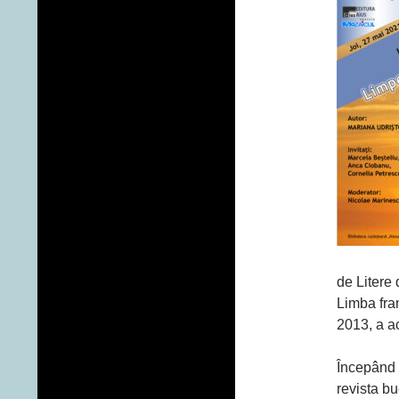
de Litere 
Limba fra
2013, a ac
Începând d
revista bu