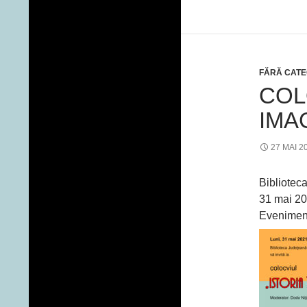
FĂRĂ CATE
COL
IMAG
27 MAI 2
Bibliotec
31 mai 202
Evenimentu