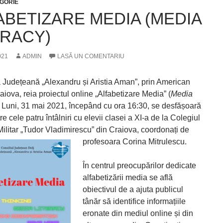
GORIE
ABETIZARE MEDIA (MEDIA
ERACY)
021
ADMIN
LASĂ UN COMENTARIU
a Județeană „Alexandru și Aristia Aman”, prin American
iova, reia proiectul online „Alfabetizare Media” (
Media
. Luni, 31 mai 2021, începând cu ora 16:30, se desfășoară
re cele patru întâlniri cu elevii clasei a XI-a de la Colegiul
Militar „Tudor Vladimirescu” din Craiova, coordonați de
profesoara Corina Mitrulescu.
În centrul preocupărilor dedicate
alfabetizării media se află
obiectivul de a ajuta publicul
tânăr să identifice informațiile
eronate din mediul online și din