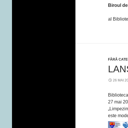
Biroul d
al Bibliot
FĂRĂ CATE
LAN
26 MAI 2
Bibliotec
27 mai 20
„Limpezim
este mode