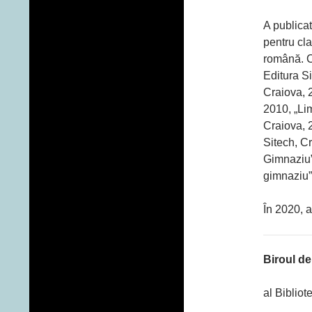
A publicat
pentru cla
română. Ca
Editura Si
Craiova, 2
2010, „Lim
Craiova, 
Sitech, C
Gimnaziu”
gimnaziu”,
În 2020, a
Biroul d
al Bibliot