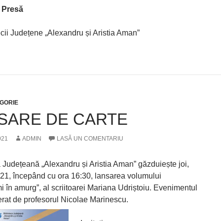
e Presă
ecii Județene „Alexandru și Aristia Aman”
GORIE
SARE DE CARTE
021
ADMIN
LASĂ UN COMENTARIU
a Județeană „Alexandru și Aristia Aman” găzduiește joi,
21, începând cu ora 16:30, lansarea volumului
i în amurg”, al scriitoarei Mariana Udriștoiu. Evenimentul
rat de profesorul Nicolae Marinescu.