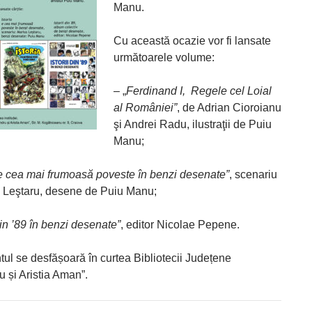
Manu.
Cu această ocazie vor fi lansate
următoarele volume:
– „
Ferdinand I, Regele cel Loial
al României”
, de Adrian Cioroianu
şi Andrei Radu, ilustraţii de Puiu
Manu;
 e cea mai frumoasă poveste în benzi desenate”
, scenariu
 Leştaru, desene de Puiu Manu;
 din ’89 în benzi desenate”
, editor Nicolae Pepene.
ul se desfășoară în curtea Bibliotecii Județene
 și Aristia Aman”.