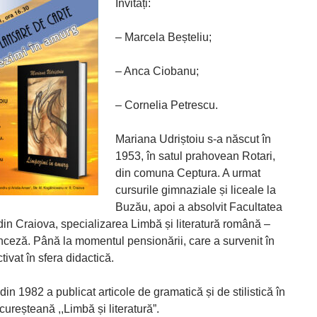
Invitați:
– Marcela Beșteliu;
– Anca Ciobanu;
– Cornelia Petrescu.
Mariana Udriștoiu s-a născut în
1953, în satul prahovean Rotari,
din comuna Ceptura. A urmat
cursurile gimnaziale și liceale la
Buzău, apoi a absolvit Facultatea
din Craiova, specializarea Limbă și literatură română –
nceză. Până la momentul pensionării, care a survenit în
tivat în sfera didactică.
in 1982 a publicat articole de gramatică și de stilistică în
cureșteană ,,Limbă și literatură”.