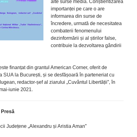
alte surse media. Conștientizarea
importanței pe care o are
informarea din surse de
încredere, urmată de necesitatea
combaterii fenomenului
dezinformării și al știrilor false,
contribuie la dezvoltarea gândirii
este finanțat din grantul American Corner, oferit de
SUA la București, și se desfășoară în parteneriat cu
gean, redactor-șef al ziarului „Cuvântul Libertății”, în
mai-iunie 2021.
e Presă
ecii Județene „Alexandru și Aristia Aman”