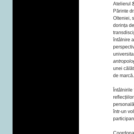
Atelierul
Părinte dr
Olteniei, 
dorința de
transdisci
întâlnire 
perspecti
universitar
antropologi
unei călăt
de marcă.
Întâlniril
reflecțiilo
personală.
într-un vo
participan
Coordonator