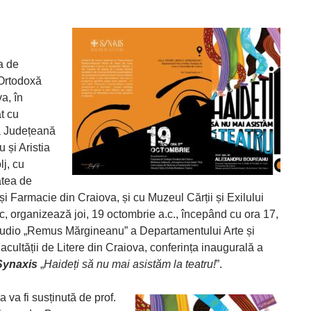
a de
Ortodoxă
a, în
t cu
a Județeană
 și Aristia
j, cu
atea de
i Farmacie din Craiova, și cu Muzeul Cărții și Exilului
 organizează joi, 19 octombrie a.c., începând cu ora 17,
tudio „Remus Mărgineanu” a Departamentului Arte și
cultății de Litere din Craiova, conferința inaugurală a
Synaxis
„
Haideți să nu mai asistăm la teatru!
”.
 va fi susținută de prof.