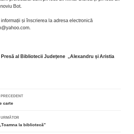
noviu Bot.
informații și înscrierea la adresa electronică
an@yahoo.com.
 Presă al
Bibliotecii Județene „Alexandru și Aristia
 PRECEDENT
are
e carte
le
L URMĂTOR
„Toamna la bibliotecă”