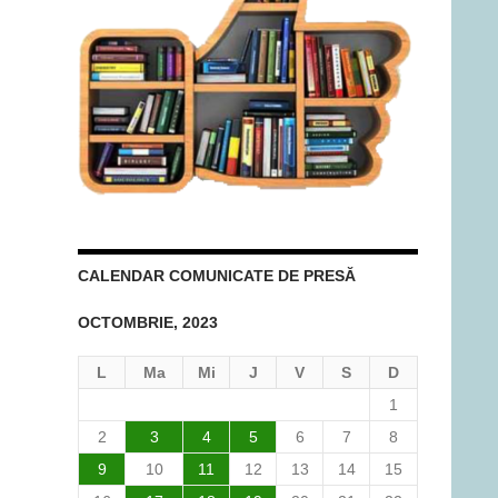
CALENDAR COMUNICATE DE PRESĂ
OCTOMBRIE, 2023
L
Ma
Mi
J
V
S
D
1
2
3
4
5
6
7
8
9
10
11
12
13
14
15