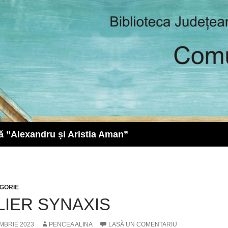
ă ”Alexandru și Aristia Aman”
GORIE
LIER SYNAXIS
MBRIE 2023
PENCEA ALINA
LASĂ UN COMENTARIU