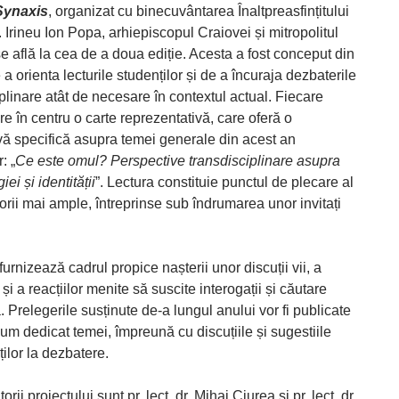
Synaxis
, organizat cu binecuvântarea Înaltpreasfințitului
. Irineu Ion Popa, arhiepiscopul Craiovei și mitropolitul
se află la cea de a doua ediție. Acesta a fost conceput din
 a orienta lecturile studenților și de a încuraja dezbaterile
plinare atât de necesare în contextul actual. Fiecare
are în centru o carte reprezentativă, care oferă o
vă specifică asupra temei generale din acest an
: „
Ce este omul? Perspective transdisciplinare asupra
ei și identității
”. Lectura constituie punctul de plecare al
orii mai ample, întreprinse sub îndrumarea unor invitați
e furnizează cadrul propice nașterii unor discuții vii, a
r și a reacțiilor menite să suscite interogații și căutare
 Prelegerile susținute de-a lungul anului vor fi publicate
lum dedicat temei, împreună cu discuțiile și sugestiile
ților la dezbatere.
ii proiectului sunt pr. lect. dr. Mihai Ciurea și pr. lect. dr.