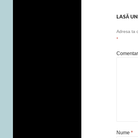
LASĂ UN
Adresa ta d
*
Comentar
Nume
*