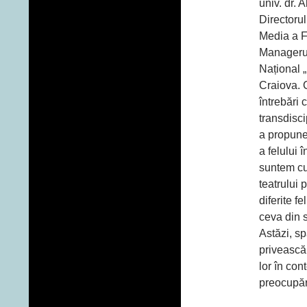
univ. dr.
Directoru
Media a F
Managerul
Național 
Craiova. 
întrebări 
transdisci
a propune
a felului 
suntem cu
teatrului 
diferite f
ceva din s
Astăzi, sp
privească 
lor în con
preocupăr