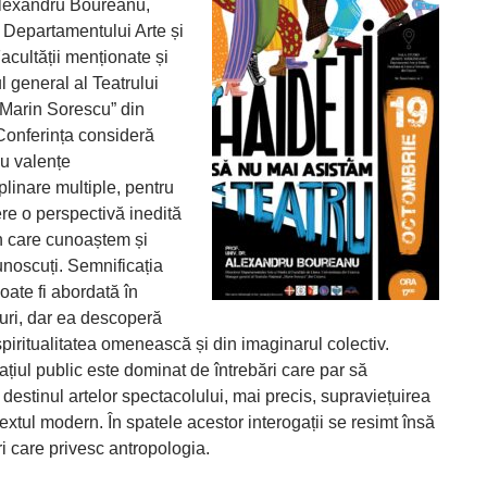
 Alexandru Boureanu,
l Departamentului Arte și
acultății menționate și
 general al Teatrului
„Marin Sorescu” din
Conferința consideră
cu valențe
plinare multiple, pentru
re o perspectivă inedită
în care cunoaștem și
noscuți. Semnificația
poate fi abordată în
eluri, dar ea descoperă
piritualitatea omenească și din imaginarul colectiv.
ațiul public este dominat de întrebări care par să
destinul artelor spectacolului, mai precis, supraviețuirea
textul modern. În spatele acestor interogații se resimt însă
i care privesc antropologia.