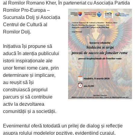
al Romilor Romano Kher, în parteneriat cu Asociația Partida
Romilor
Pro-Europa –
Sucursala Dolj și Asociația
Centrul de Cultură al
Romilor Dolj.
Inițiativa își propune să
aducă în atenția publicului
istorii inspiraționale ale
unor femei rome care, prin
determinare și implicare,
au reușit să își
construiască propriul
parcurs și să contribuie
activ la dezvoltarea
comunității și a societății.
Evenimentul oferă totodată un prilej de dialog și reflecție
asupra rolului modelelor pozitive, evidențiind curajul,