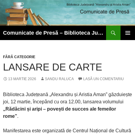
Caută
Comunicate de Presă – Biblioteca Județeană ”Alexandru și Aristia Aman”
SARI
MENIU
LA
PRINCI
CONȚINUT
FĂRĂ CATEGORIE
LANSARE DE CARTE
13 MARTIE 2026
SANDU RALUCA
LASĂ UN COMENTARIU
Biblioteca Județeană „Alexandru și Aristia Aman” găzduiește
joi, 12 martie, începând cu ora 12.00, lansarea volumului
„Rădăcini și aripi – povești de succes ale femeilor
rome”
.
Manifestarea este organizată de Centrul Național de Cultură