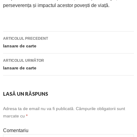
perseverența și impactul acestor povești de viață.
ARTICOLUL PRECEDENT
Navigare
lansare de carte
articole
ARTICOLUL URMĂTOR
lansare de carte
LASĂ UN RĂSPUNS
Adresa ta de email nu va fi publicată.
Câmpurile obligatorii sunt
marcate cu
*
Comentariu