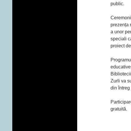
public.
Ceremonia
prezența r
a unor per
speciali c
proiect de
Programul 
educative 
Bibliotec
Zurli va s
din întreg
Participar
gratuită.