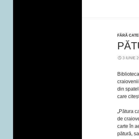
FĂRĂ CATE
PĂT
3 IUNIE 
Biblioteca
craiovenii
din spatel
care citeș
„Pătura c
de craiov
carte în a
pătură, s