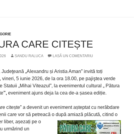
GORIE
URA CARE CITEȘTE
2026
SANDU RALUCA
LASĂ UN COMENTARIU
 Judeţeană „Alexandru și Aristia Aman” invită toți
, vineri, 5 iunie 2026, de la ora 18.00, pe pajiştea verde
e Statuii „Mihai Viteazul”, la evenimentul cultural „ Pătura
te
”,
eveniment ajuns deja la cea de-a șasea ediție.
are citește” a devenit un eveniment așteptat cu nerăbdare
enii care vor să petreacă o după amiază plăcută, citind o
er liber, așezați pe o
au urmărind un