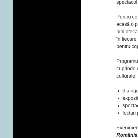
spectacol
Pentru cei
acasă o p
biblioteca
în fiecare 
pentru cop
Programul
cuprinde
culturale:
dialogu
expoziț
specta
lecturi
Eveniment
România