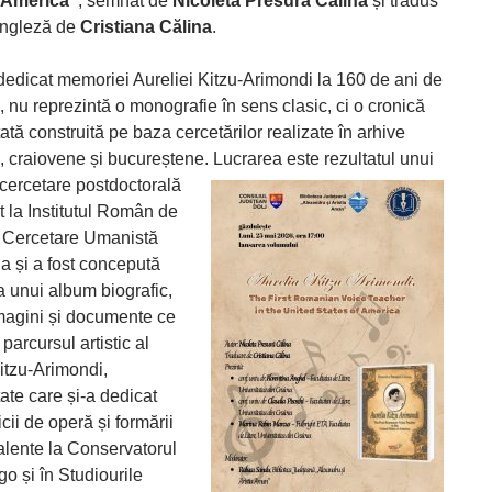
f America”
, semnat de
Nicoleta Presură Călina
și tradus
engleză de
Cristiana Călina
.
dedicat memoriei Aureliei Kitzu-Arimondi la 160 de ani de
, nu reprezintă o monografie în sens clasic, ci o cronică
ă construită pe baza cercetărilor realizate în arhive
, craiovene și bucureștene. Lucrarea este rezultatul unui
 cercetare postdoctorală
t la Institutul Român de
i Cercetare Umanistă
a și a fost concepută
unui album biografic,
magini și documente ce
 parcursul artistic al
itzu-Arimondi,
ate care și-a dedicat
cii de operă și formării
talente la Conservatorul
o și în Studiourile