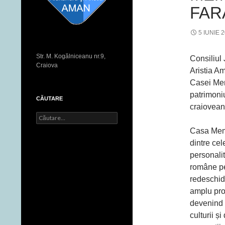
FAR
5 IUNIE 
Str. M. Kogălniceanu nr.9,
Consiliul
Craiova
Aristia Am
Casei Mem
patrimoniu
CĂUTARE
craiovean
C
a
Casa Memo
u
dintre ce
t
ă
personalită
d
române pen
u
redeschid
p
ă
amplu pro
:
devenind u
culturii și