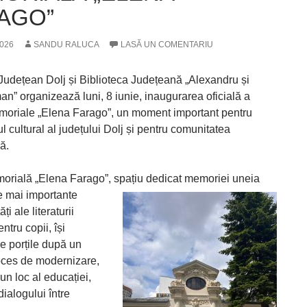
AGO”
2026
SANDU RALUCA
LASĂ UN COMENTARIU
 Județean Dolj și Biblioteca Județeană „Alexandru și
an” organizează luni, 8 iunie, inaugurarea oficială a
oriale „Elena Farago”, un moment important pentru
l cultural al județului Dolj și pentru comunitatea
ă.
rială „Elena Farago”, spațiu dedicat memoriei uneia
le mai importante
ți ale literaturii
tru copii, își
e porțile după un
ces de modernizare,
n loc al educației,
 dialogului între