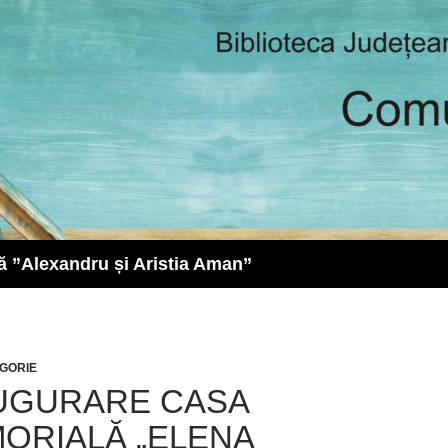
ă ”Alexandru și Aristia Aman”
GORIE
UGURARE CASA
ORIALĂ „ELENA