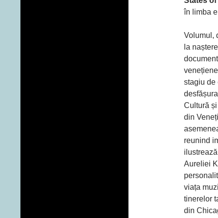
States o
în limba 
Volumul, 
la naștere
documentat
venețiene
stagiu de
desfășura
Cultură ș
din Veneți
asemenea 
reunind i
ilustrează
Aureliei K
personalit
viața muzi
tinerelor 
din Chicag