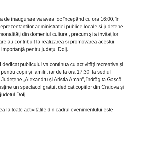
 de inaugurare va avea loc începând cu ora 16:00, în
eprezentanților administrației publice locale și județene,
sonalități din domeniul cultural, precum și a invitaților
are au contribuit la realizarea și promovarea acestui
 importanță pentru județul Dolj.
dedicat publicului va continua cu activități recreative și
pentru copii și familii, iar de la ora 17:30, la sediul
ii Județene „Alexandru și Aristia Aman”, îndrăgita Gașcă
usține un spectacol gratuit dedicat copiilor din Craiova și
 județul Dolj.
ea la toate activitățile din cadrul evenimentului este