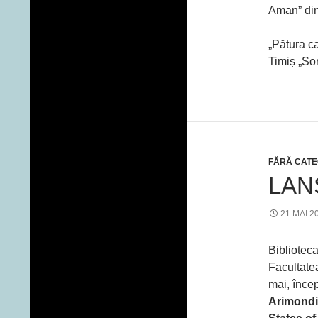
Aman” din
„Pătura ca
Timiș „Sor
FĂRĂ CATE
LAN
21 MAI 2
Biblioteca
Facultatea
mai, înce
Arimondi