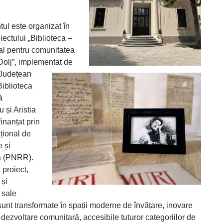
ul este organizat în
iectului „Biblioteca –
al pentru comunitatea
Dolj”, implementat de
 Județean
Biblioteca
ă
 și Aristia
inanțat prin
țional de
 și
ă (PNRR).
 proiect,
 și
e sale
sunt transformate în spații moderne de învățare, inovare
i dezvoltare comunitară, accesibile tuturor categoriilor de