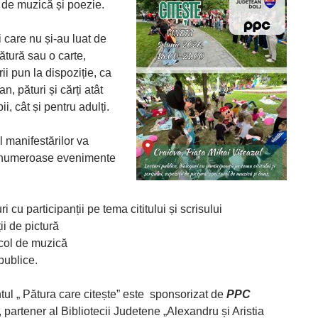
 de muzică și poezie.
 care nu și-au luat de
ătură sau o carte,
rii pun la dispoziție, ca
an, pături și cărți atât
ii, cât și pentru adulți.
 manifestărilor va
 numeroase evenimente
ri cu participanții pe tema cititului și scrisului
ii de pictură
col de muzică
 publice.
ul „ Pătura care citește” este sponsorizat de
PPC
, partener al Bibliotecii Judetene „Alexandru și Aristia