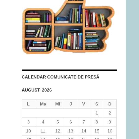
CALENDAR COMUNICATE DE PRESĂ
AUGUST, 2026
L
Ma
Mi
J
V
S
D
1
2
3
4
5
6
7
8
9
10
11
12
13
14
15
16