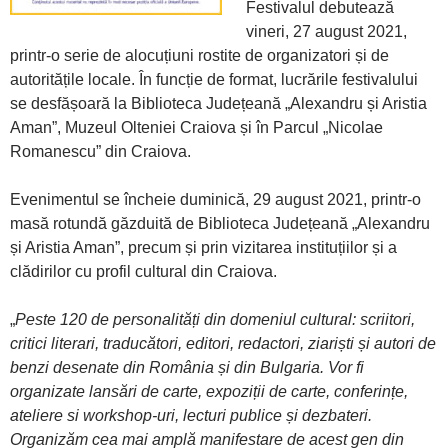
Festivalul debutează
vineri, 27 august 2021,
printr-o serie de alocuțiuni rostite de organizatori și de
autoritățile locale. În funcție de format, lucrările festivalului
se desfășoară la Biblioteca Județeană „Alexandru și Aristia
Aman”, Muzeul Olteniei Craiova și în Parcul „Nicolae
Romanescu” din Craiova.
Evenimentul se încheie duminică, 29 august 2021, printr-o
masă rotundă găzduită de Biblioteca Județeană „Alexandru
și Aristia Aman”, precum și prin vizitarea instituțiilor și a
clădirilor cu profil cultural din Craiova.
„
Peste 120 de personalități din domeniul cultural: scriitori,
critici literari, traducători, editori, redactori, ziariști și autori de
benzi desenate din România și din Bulgaria. Vor fi
organizate lansări de carte, expoziții de carte, conferințe,
ateliere si workshop-uri, lecturi publice și dezbateri.
Organizăm cea mai amplă manifestare de acest gen din