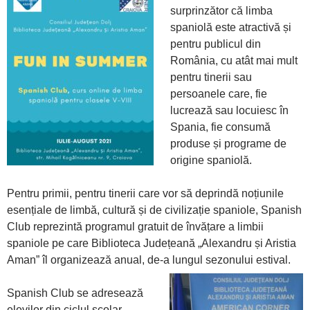
surprinzător că limba
spaniolă este atractivă și
pentru publicul din
România, cu atât mai mult
pentru tinerii sau
persoanele care, fie
lucrează sau locuiesc în
Spania, fie consumă
produse și programe de
origine spaniolă.
Pentru primii, pentru tinerii care vor să deprindă noțiunile
esențiale de limbă, cultură și de civilizație spaniole, Spanish
Club reprezintă programul gratuit de învățare a limbii
spaniole pe care Biblioteca Județeană „Alexandru și Aristia
Aman” îl organizează anual, de-a lungul sezonului estival.
Spanish Club se adresează
elevilor din ciclul școlar