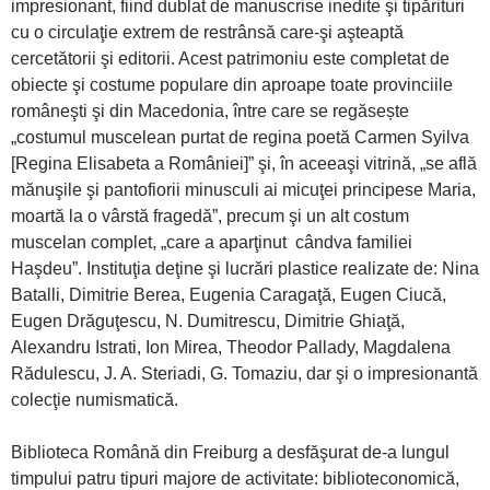
impresionant, fiind dublat de manuscrise inedite şi tipărituri
cu o circulaţie extrem de restrânsă care-şi aşteaptă
cercetătorii şi editorii. Acest patrimoniu este completat de
obiecte şi costume populare din aproape toate provinciile
româneşti şi din Macedonia, între care se regăsește
„costumul muscelean purtat de regina poetă Carmen Syilva
[Regina Elisabeta a României]” şi, în aceeaşi vitrină, „se află
mănuşile şi pantofiorii minusculi ai micuţei principese Maria,
moartă la o vârstă fragedă”, precum şi un alt costum
muscelan complet, „care a aparţinut cândva familiei
Haşdeu”. Instituţia deţine şi lucrări plastice realizate de: Nina
Batalli, Dimitrie Berea, Eugenia Caragaţă, Eugen Ciucă,
Eugen Drăguţescu, N. Dumitrescu, Dimitrie Ghiaţă,
Alexandru Istrati, Ion Mirea, Theodor Pallady, Magdalena
Rădulescu, J. A. Steriadi, G. Tomaziu, dar şi o impresionantă
colecţie numismatică.
Biblioteca Română din Freiburg a desfăşurat de-a lungul
timpului patru tipuri majore de activitate: biblioteconomică,