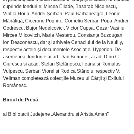
cuprinde fondurile: Mircea Eliade, Basarab Nicolescu,
Vintilă Horia, Andrei Șerban, Paul Barbăneagră, Leonid
Mănăligă, Cicerone Poghirc, Corneliu Șerban Popa, Andrei
Codrescu, Bujor Nedelcovici, Victor Cupșa, Cezar Vasiliu,
Mircea Milcovitch, Maria Mesterou, Constanța Buzdugan,
Ion Deaconescu, dar și arhivele Cenaclului de la Neuilly,
respectiv actele și documentele Asociației Hyperion. De
asemenea, fondurile acad. Dan Berindei, acad. Dinu C.
Giurescu și acad. Ștefan Ștefănescu, Ileana și Romulus
Vulpescu, Șerban Viorel și Rodica Stănoiu, respectiv V.
Veliman completează colecțiile Muzeului Cărții și Exilului
Românesc.
Biroul de Presă
al Bibliotecii Județene „Alexandru și Aristia Aman”