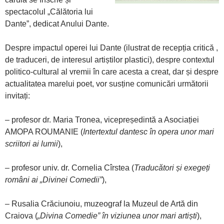
spectacolul „Călătoria lui
Dante”, dedicat Anului Dante.
Despre impactul operei lui Dante (ilustrat de recepția critică ,
de traduceri, de interesul artiștilor plastici), despre contextul
politico-cultural al vremii în care acesta a creat, dar și despre
actualitatea marelui poet, vor susține comunicări următorii
invitați:
– profesor dr. Maria Tronea, vicepreședintă a Asociației
AMOPA ROUMANIE (
Intertextul dantesc în opera unor mari
scriitori ai lumii
),
– profesor univ. dr. Cornelia Cîrstea (
Traducători și exegeți
români ai „Divinei Comedii”
),
– Rusalia Crăciunoiu, muzeograf la Muzeul de Artă din
Craiova (
„Divina
Comedie” în viziunea unor mari artiști
),