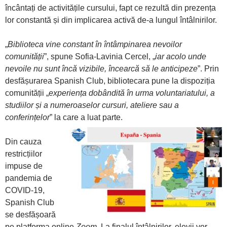
încântați de activitățile cursului, fapt ce rezultă din prezența
lor constantă și din implicarea activă de-a lungul întâlnirilor.
„
Biblioteca vine constant în întâmpinarea nevoilor
comunității
”, spune Sofia-Lavinia Cercel, „
iar acolo unde
nevoile nu sunt încă vizibile, încearcă să le anticipeze
”. Prin
desfășurarea Spanish Club, bibliotecara pune la dispoziția
comunității „
experiența dobândită în urma voluntariatului, a
studiilor și a numeroaselor cursuri, ateliere sau a
conferințelor
” la care a luat parte.
Din cauza
restricțiilor
impuse de
pandemia de
COVID-19,
Spanish Club
se desfășoară
pe platforma online
Zoom
. La finalul întâlnirilor, elevii vor