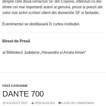
despre cele două cenacluri SF din Craiova, interviuri cu doi
dintre cei mai importanți autori ai genului, proze și poezii ale
celor mai activi scriitori olteni din domeniile SF și fantastic.
Evenimentul se desfășoară în curtea instituției.
Biroul de Presă
al Bibliotecii Județene „Alexandru și Aristia Aman”
FĂRĂ CATEGORIE
DANTE 700
9 AUGUST 2021
PENCEA ALINA
LASĂ UN COMENTARIU