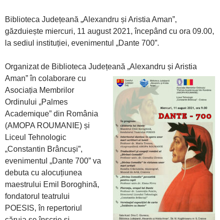
Biblioteca Județeană „Alexandru și Aristia Aman”,
găzduiește miercuri, 11 august 2021, începând cu ora 09.00,
la sediul instituției, evenimentul „Dante 700”.
Organizat de Biblioteca Județeană „Alexandru și
Aristia
Aman” în colaborare cu
Asociația Membrilor
Ordinului „Palmes
Academique” din România
(AMOPA ROUMANIE) și
Liceul Tehnologic
„Constantin Brâncuși”,
evenimentul „Dante 700” va
debuta cu alocuțiunea
maestrului Emil Boroghină,
fondatorul teatrului
POESIS, în repertoriul
căruia se înscrie și