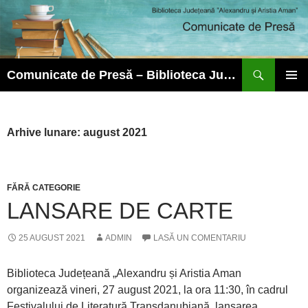
Caută
Comunicate de Presă – Biblioteca Județeană ”Alexandru și Aristia Aman”
SARI
MENIU
LA
PRINCI
CONȚINUT
Arhive lunare: august 2021
FĂRĂ CATEGORIE
LANSARE DE CARTE
25 AUGUST 2021
ADMIN
LASĂ UN COMENTARIU
Biblioteca Județeană „Alexandru și Aristia Aman
organizează vineri, 27 august 2021, la ora 11:30, în cadrul
Festivalului de Literatură Transdanubiană, lansarea