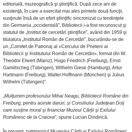
editorială, muzeografică şi ştiinţifică. După zece ani de
existenţă, în care a exercitat mai ales primele două funcţii,
susţinute însă de un efort ştiinţific sincronizat cu tendinţele
din Germania „occidentală”, Bibliotecii i-a fost recunoscut şi
statutul de „Institut de cercetări ştiinţifice”, având din 1959 şi
titulatura „Institutul Român de Cercetări”, bucurându-se de
un „Comitet de Patronaj al «Cercului de Prieteni ai
Bibliotecii şi Institutului Român de Cercetări», format din W.
Theodor Elwert (Mainz), Hugo Friedrich (Freiburg), Ernst
Gamillscheg (Tübingen), Wilhelm Giese (Hamburg), Artur
Hartmann (Freiburg), Walter Hoffmann (München) şi Julius
Wilhelm (Tübingen)”.
„
Mulţumim profesorului Mihai Neagu, Bibliotecii Române din
Freiburg, pentru aceste daruri, şi Consiliului Judeţean Dolj
care susţine moral şi financiar Muzeul Cărţii şi Exilului
Românesc de la Craiova
”, spune Lucian Dindirică.
În prezent, patrimoniul Muzeului Cărții și Exilului Românesc