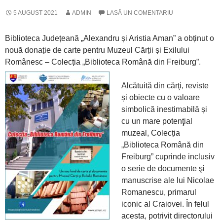
5 AUGUST 2021
ADMIN
LASĂ UN COMENTARIU
Biblioteca Județeană „Alexandru și Aristia Aman” a obținut o
nouă donație de carte pentru Muzeul Cărții și Exilului
Românesc – Colecția „Biblioteca Română din Freiburg”.
Alcătuită din cărţi, reviste
și obiecte cu o valoare
simbolică inestimabilă și
cu un mare potenţial
muzeal, Colecția
„Biblioteca Română din
Freiburg” cuprinde inclusiv
o serie de documente şi
manuscrise ale lui Nicolae
Romanescu, primarul
iconic al Craiovei. În felul
acesta, potrivit directorului