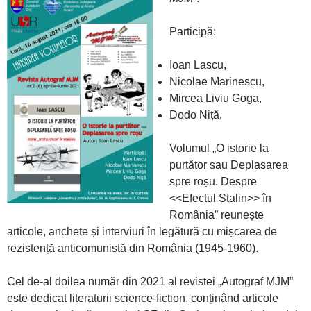
Participă:
Ioan Lascu,
Nicolae Marinescu,
Mircea Liviu Goga,
Dodo Niță.
Volumul „O istorie la
purtător sau Deplasarea
spre roșu. Despre
<<Efectul Stalin>> în
România” reunește
articole, anchete și interviuri în legătură cu mișcarea de
rezistență anticomunistă din România (1945-1960).
Cel de-al doilea număr din 2021 al revistei „Autograf MJM”
este dedicat literaturii science-fiction, conținând articole