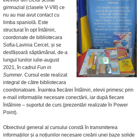
gimnazial (clasele V-VIII) ce
nu au mai avut contact cu
limba spaniolă. Este
structurat în opt întâlniri,
coordonate de bibliotecara
Sofia-Lavinia Cercel, și se
desfășoară săptămânal, de-a
lungul lunilor iulie-august
2021, în cadrul
Fun in
Summer
. Cursul este realizat
integral de către bibliotecara
coordonatoare. Înaintea fiecărei întâlniri, elevii primesc prin
e-mail informațiile necesare conectării, iar după fiecare
întâlnire – suportul de curs (prezentări realizate în Power
Point).
Obiectivul general al cursului constă în transmiterea
informațiilor și a noțiunilor necesare creării unei baze solide