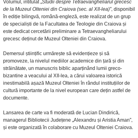
Volumul, intitulat „
Studii despre Tetraevangheliarul grecesc
de la Muzeul Olteniei din Craiova (sec. al XII-lea)”
, disponibil
în ediție bilingvă, română-engleză, este realizat de un grup
de specialiști de la Facultatea de Teologie din Craiova și
este dedicat cercetării preliminare a Tetraevangheliarului
grecesc deținut de Muzeul Olteniei din Craiova.
Demersul științific urmărește să evidențieze și să
promoveze, la nivelul mediilor academice din țară și din
străinătate, un manuscris biblic aparținând lumii greco-
bizantine a veacului al XII-lea, a cărui valoarea istorică
inestimabilă așază Muzeul Olteniei în rândul instituțiilor de
cultură importante de la nivel european care dețin astfel de
documente.
Lansarea de carte va fi moderată de Lucian Dindirică,
managerul Bibliotecii Județene „Alexandru și Aristia Aman”,
și este organizată în colaborare cu Muzeul Olteniei Craiova.