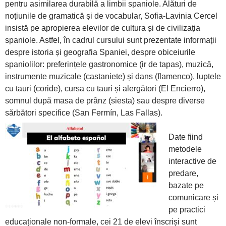
pentru asimilarea durabilă a limbii spaniole. Alături de
noțiunile de gramatică și de vocabular, Sofia-Lavinia Cercel
insistă pe apropierea elevilor de cultura și de civilizația
spaniole. Astfel, în cadrul cursului sunt prezentate informații
despre istoria și geografia Spaniei, despre obiceiurile
spaniolilor: preferințele gastronomice (ir de tapas), muzică,
instrumente muzicale (castaniete) și dans (flamenco), luptele
cu tauri (coride), cursa cu tauri și alergători (El Encierro),
somnul după masa de prânz (siesta) sau despre diverse
sărbători specifice (San Fermín, Las Fallas).
Date fiind
metodele
interactive de
predare,
bazate pe
comunicare și
pe practici
educaționale non-formale, cei 21 de elevi înscriși sunt