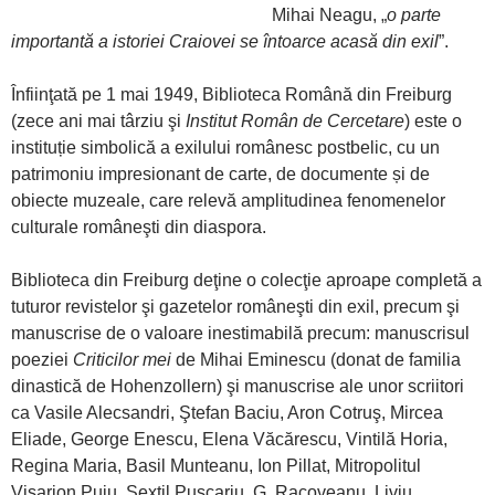
Mihai Neagu, „
o parte
importantă a istoriei Craiovei se întoarce acasă din exil
”.
Înfiinţată pe 1 mai 1949, Biblioteca Română din Freiburg
(zece ani mai târziu şi
Institut Român de Cercetare
) este o
instituție simbolică a exilului românesc postbelic, cu un
patrimoniu impresionant de carte, de documente și de
obiecte muzeale, care relevă amplitudinea fenomenelor
culturale româneşti din diaspora.
Biblioteca din Freiburg deţine o colecţie aproape completă a
tuturor revistelor şi gazetelor româneşti din exil, precum şi
manuscrise de o valoare inestimabilă precum: manuscrisul
poeziei
Criticilor mei
de Mihai Eminescu (donat de familia
dinastică de Hohenzollern) şi manuscrise ale unor scriitori
ca Vasile Alecsandri, Ştefan Baciu, Aron Cotruş, Mircea
Eliade, George Enescu, Elena Văcărescu, Vintilă Horia,
Regina Maria, Basil Munteanu, Ion Pillat, Mitropolitul
Visarion Puiu, Sextil Puşcariu, G. Racoveanu, Liviu