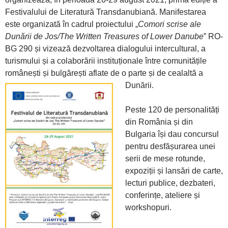
Festivalului de Literatură Transdanubiană. Manifestarea
este organizată în cadrul proiectului „
Comori scrise ale
Dunării de Jos/The Written Treasures of Lower Danube
” RO-
BG 290 și vizează dezvoltarea dialogului intercultural, a
turismului și a colaborării instituționale între comunitățile
românești și bulgărești aflate de o parte și de cealaltă a
Dunării.
Peste 120 de personalități
din România și din
Bulgaria își dau concursul
pentru desfășurarea unei
serii de mese rotunde,
expoziții și lansări de carte,
lecturi publice, dezbateri,
conferințe, ateliere și
workshopuri.