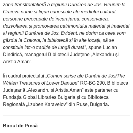
zona transfrontalieră a regiunii Dunărea de Jos. Reunim la
Craiova nume și figuri cunoscute ale mediului cultural,
persoane preocupate de încurajarea, conservarea,
dezvoltarea și promovarea patrimoniului material și imaterial
al regiunii Dunărea de Jos. Evident, ne dorim ca ceea vom
găzdui la Craiova, la bibliotecă și în alte locații, să se
constituie într-o tradiție de lungă durată
”, spune Lucian
Dindirică, managerul Bibliotecii Județene „Alexandru și
Aristia Aman”.
În cadrul proiectului „
Comori scrise ale Dunării de Jos/The
Written Treasures of Lower Danube
” RO-BG 290, Biblioteca
Județeană „Alexandru și Aristia Aman” este partener cu
Fundaţia Global Libraries Bulgaria și cu Biblioteca
Regională „Lzuben Karavelov” din Ruse, Bulgaria.
Biroul de Presă