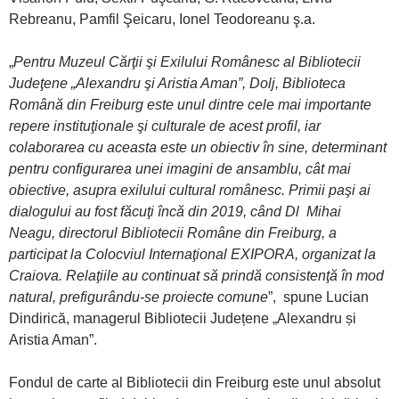
Rebreanu, Pamfil Şeicaru, Ionel Teodoreanu ş.a.
„
Pentru Muzeul Cărţii şi Exilului Românesc al Bibliotecii
Judeţene „Alexandru şi Aristia Aman”, Dolj, Biblioteca
Română din Freiburg este unul dintre cele mai importante
repere instituţionale şi culturale de acest profil, iar
colaborarea cu aceasta este un obiectiv în sine, determinant
pentru configurarea unei imagini de ansamblu, cât mai
obiective, asupra exilului cultural românesc. Primii paşi ai
dialogului au fost făcuţi încă din 2019, când Dl Mihai
Neagu, directorul Bibliotecii Române din Freiburg, a
participat la Colocviul Internaţional EXIPORA, organizat la
Craiova. Relaţiile au continuat să prindă consistenţă în mod
natural, prefigurându-se proiecte comune
”, spune Lucian
Dindirică, managerul Bibliotecii Județene „Alexandru și
Aristia Aman”.
Fondul de carte al Bibliotecii din Freiburg este unul absolut