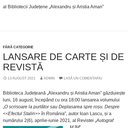
al Bibliotecii Județene „Alexandru și Aristia Aman”
FĂRĂ CATEGORIE
LANSARE DE CARTE ȘI DE
REVISTĂ
13 AUGUST 2021
ADMIN
LASĂ UN COMENTARIU
Biblioteca Județeană „Alexandru și Aristia Aman” găzduiește
luni, 16 august, începând cu ora 18:00 lansarea volumului
„
O scrisoare la purtător sau Deplasarea spre roșu. Despre
<<Efectul Stalin>> în România
”, autor Ioan Lascu, și a
numărului 2(6), aprilie-iunie 2021, al Revistei „
Autograf
MJM
”.