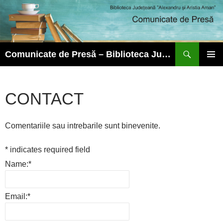
Caută
Comunicate de Presă – Biblioteca Județeană ”Alexandru și Aristia Aman”
SARI
MENIU
LA
PRINCI
CONȚINUT
CONTACT
Comentariile sau intrebarile sunt binevenite.
*
indicates required field
Name:
*
Email:
*