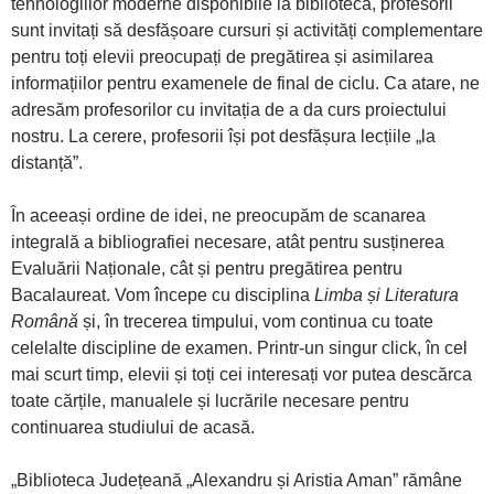
tehnologiilor moderne disponibile la bibliotecă, profesorii
sunt invitați să desfășoare cursuri și activități complementare
pentru toți elevii preocupați de pregătirea și asimilarea
informațiilor pentru examenele de final de ciclu. Ca atare, ne
adresăm profesorilor cu invitația de a da curs proiectului
nostru. La cerere, profesorii își pot desfășura lecțiile „la
distanță”.
În aceeași ordine de idei, ne preocupăm de scanarea
integrală a bibliografiei necesare, atât pentru susținerea
Evaluării Naționale, cât și pentru pregătirea pentru
Bacalaureat. Vom începe cu disciplina
Limba și Literatura
Română
și, în trecerea timpului, vom continua cu toate
celelalte discipline de examen. Printr-un singur click, în cel
mai scurt timp, elevii și toți cei interesați vor putea descărca
toate cărțile, manualele și lucrările necesare pentru
continuarea studiului de acasă.
„Biblioteca Județeană „Alexandru și Aristia Aman” rămâne