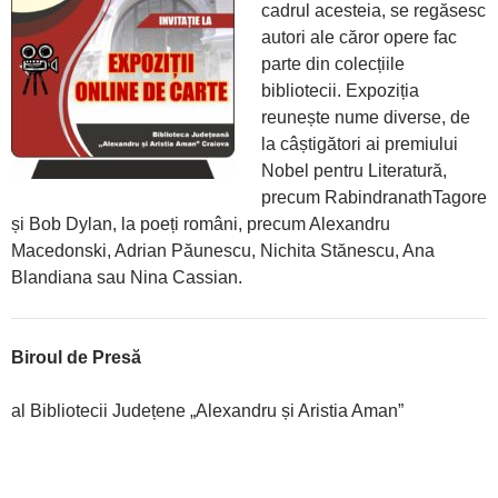
cadrul acesteia, se regăsesc
autori ale căror opere fac
parte din colecțiile
bibliotecii. Expoziția
reunește nume diverse, de
la câștigători ai premiului
Nobel pentru Literatură,
precum RabindranathTagore
și Bob Dylan, la poeți români, precum Alexandru
Macedonski, Adrian Păunescu, Nichita Stănescu, Ana
Blandiana sau Nina Cassian.
Biroul de Presă
al Bibliotecii Județene „Alexandru și Aristia Aman”