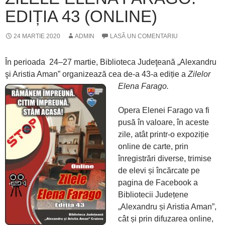
EDIȚIA 43 (ONLINE)
24 MARTIE 2020
ADMIN
LASĂ UN COMENTARIU
În perioada 24–27 martie, Biblioteca Judeţeană „Alexandru
şi Aristia Aman” organizează cea de-a 43-a ediție a
Zilelor
Elena Farago.
Opera Elenei Farago va fi
pusă în valoare, în aceste
zile, atât printr-o expoziție
online de carte, prin
înregistrări diverse, trimise
de elevi și încărcate pe
pagina de Facebook a
Bibliotecii Județene
„Alexandru și Aristia Aman”,
cât și prin difuzarea online,