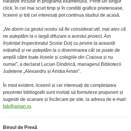
narative incluse în programa examenului. Printr-un singur
click, în cel mai scurt timp și în condiții grafice prietenoase,
liceenii și toți cei interesați pot continua studiul de acasă.
„
Ne dorim ca gestul nostru să fie considerat util, mai ales că
ne așteptăm la o largă difuzare a acestui proiect. Am
înștiințat Inspectoratul Școlar Dolj cu privire la această
inițiativă și ne așteptăm la o diseminarea cât se poate de
amplă către toate liceele și colegiile din Craiova și nu
numai
”, a declarat Lucian Dindirică, managerul Bibliotecii
Județene „Alexandru și Aristia Aman”.
În mod evident, liceenii și cei interesați de completarea
prezentei bibliografii sunt invitați să formuleze propuneri și
sugestii de scanare și încărcare pe site, la adresa de e-mail:
bib@aman.ro
.
Biroul de Presă