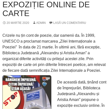
EXPOZIȚIE ONLINE DE
CARTE
20 MARTIE 2020
ADMIN
LASĂ UN COMENTARIU
Crizele nu țin cont de poezie, dar oamenii da. În 1999,
UNESCO a proclamat marcarea „Zilei Internaționale a
Poeziei” în data de 21 martie. În ultimii ani, fără excepție,
Biblioteca Județeană „Alexandru și Aristia Aman” a
organizat diferite activități cu prilejul acestei zile. Prin
expoziții de carte ori prin diferite întreceri poetice, am relevat
de fiecare dată semnificația Zilei Internaționale a Poeziei.
De această dată, ținând cont
de împrejurări, Biblioteca
Județeană „Alexandru și
Aristia Aman” propune o
expoziție exclusiv online. În