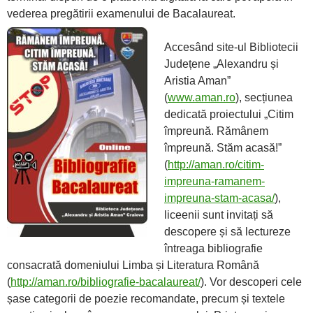
vederea pregătirii examenului de Bacalaureat.
Accesând site-ul Bibliotecii
Județene „Alexandru și
Aristia Aman”
(
www.aman.ro
), secțiunea
dedicată proiectului „Citim
împreună. Rămânem
împreună. Stăm acasă!”
(
http://aman.ro/citim-
impreuna-ramanem-
impreuna-stam-acasa/
),
liceenii sunt invitați să
descopere și să lectureze
întreaga bibliografie
consacrată domeniului Limba și Literatura Română
(
http://aman.ro/bibliografie-bacalaureat/
). Vor descoperi cele
șase categorii de poezie recomandate, precum și textele