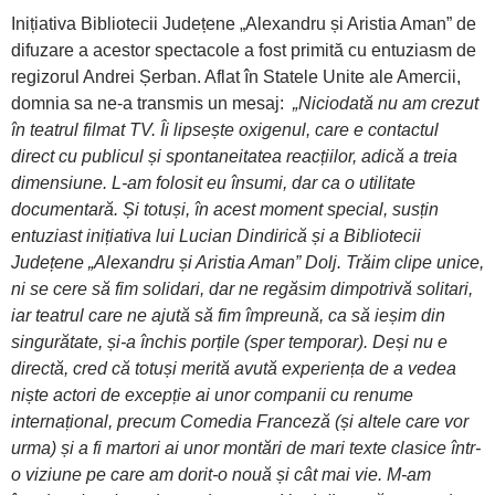
Inițiativa Bibliotecii Județene „Alexandru și Aristia Aman” de
difuzare a acestor spectacole a fost primită cu entuziasm de
regizorul Andrei Șerban. Aflat în Statele Unite ale Amercii,
domnia sa ne-a transmis un mesaj:
„Niciodată nu am crezut
în teatrul filmat TV. Îi lipsește oxigenul, care e contactul
direct cu publicul și spontaneitatea reacțiilor, adică a treia
dimensiune. L-am folosit eu însumi, dar ca o utilitate
documentară. Și totuși, în acest moment special, susțin
entuziast inițiativa lui Lucian Dindirică și a Bibliotecii
Județene „Alexandru și Aristia Aman” Dolj.
Trăim clipe unice,
ni se cere să fim solidari, dar ne regăsim dimpotrivă solitari,
iar teatrul care ne ajută să fim împreună, ca să ieșim din
singurătate, și-a închis porțile (sper temporar).
Deși nu e
directă, cred că totuși merită avută experiența de a vedea
niște actori de excepție ai unor companii cu renume
internațional, precum Comedia Franceză (și altele care vor
urma) și a fi martori ai unor montări de mari texte clasice într-
o viziune pe care am dorit-o nouă și cât mai vie. M-am