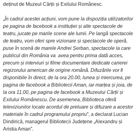
deținut de Muzeul Cărții și Exilului Românesc.
„
În cadrul acestei acțiuni, vom pune la dispoziția utilizatorilor
pe pagina de facebook a instituției și alte spectacole de
teatru, jucate pe marile scene ale lumii. Pe langă spectacole
de teatru, vom oferi spre vizionare și spectacole de operă,
puse în scenă de marele Andrei Șerban, spectacole la care
publicul din România va avea pentru prima dată acces,
precum și interviuri și filme documentare dedicate carierei
regizorului american de origine română. Difuzările vor fi
disponibile în direct, de la ora 20.00, lunea și miercurea, pe
pagina de facebook a Bibliotecii Aman, iar marțea și joia, de
la ora 11.00, pe pagina de facebook a Muzeului Cărții și
Exilului Românescu. De asemenea, Biblioteca oferă
televiziunilor locale acordul de preluare și difuzare a acestor
materiale în cadrul programului propriu
”, a declarat Lucian
Dindirică, managerul Bibliotecii Județene „Alexandru și
Aristia Aman”.