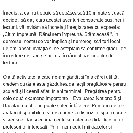
Înregistrarea nu trebuie să depășească 10 minute și, dacă
decideți să dați curs acestei aventuri consacrate susținerii
lecturii, vă invităm să încheiați înregistrarea cu expresia:
„Citim împreună. Rămânem împreună. Stăm acasă!”. În
demersul nostru se vor implica și numeroși scriitori locali.
Le-am lansat invitația și ne așteptăm să confirme gradul de
încredere de care se bucură în rândul pasionaților de
lectură.
O altă activitate la care ne-am gândit și în a cărei utilități
credem cu tărie este găzduirea de lecții pregătitoare pentru
școlarii și liceenii aflați în ani terminali. Pregătirea pentru
cele două examene importante – Evaluarea Națională și
Bacalaureatul – nu poate suferi întârziere. Prin urmare, ne
arătăm disponibilitatea de a pune la dispoziție spații curate
și aerisite, dar și echipamente și materiale didactice tuturor
profesorilor interesați. Prin intermediul mijloacelor și