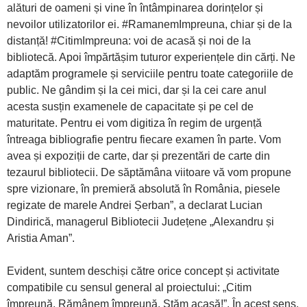
alături de oameni și vine în întâmpinarea dorințelor și
nevoilor utilizatorilor ei. #RamanemImpreuna, chiar și de la
distanță! #CitimImpreuna: voi de acasă și noi de la
bibliotecă. Apoi împărtășim tuturor experiențele din cărți. Ne
adaptăm programele și serviciile pentru toate categoriile de
public. Ne gândim și la cei mici, dar și la cei care anul
acesta susțin examenele de capacitate și pe cel de
maturitate. Pentru ei vom digitiza în regim de urgență
întreaga bibliografie pentru fiecare examen în parte. Vom
avea și expoziții de carte, dar și prezentări de carte din
tezaurul bibliotecii. De săptămâna viitoare vă vom propune
spre vizionare, în premieră absolută în România, piesele
regizate de marele Andrei Șerban”, a declarat Lucian
Dindirică, managerul Bibliotecii Județene „Alexandru și
Aristia Aman”.
Evident, suntem deschiși către orice concept și activitate
compatibile cu sensul general al proiectului: „Citim
împreună. Rămânem împreună. Stăm acasă!”. În acest sens,