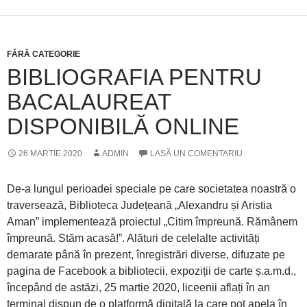
FĂRĂ CATEGORIE
BIBLIOGRAFIA PENTRU
BACALAUREAT
DISPONIBILĂ ONLINE
26 MARTIE 2020
ADMIN
LASĂ UN COMENTARIU
De-a lungul perioadei speciale pe care societatea noastră o
traversează, Biblioteca Județeană „Alexandru și Aristia
Aman” implementează proiectul „Citim împreună. Rămânem
împreună. Stăm acasă!”. Alături de celelalte activități
demarate până în prezent, înregistrări diverse, difuzate pe
pagina de Facebook a bibliotecii, expoziții de carte ș.a.m.d.,
începând de astăzi, 25 martie 2020, liceenii aflați în an
terminal dispun de o platformă digitală la care pot apela în