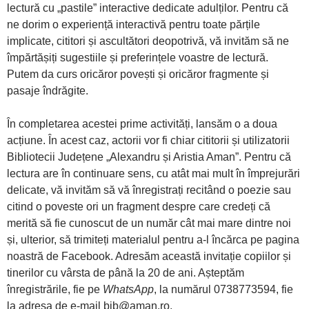
lectură cu „pastile” interactive dedicate adulților. Pentru că
ne dorim o experiență interactivă pentru toate părțile
implicate, cititori și ascultători deopotrivă, vă invităm să ne
împărtășiți sugestiile și preferințele voastre de lectură.
Putem da curs oricăror povești și oricăror fragmente și
pasaje îndrăgite.
În completarea acestei prime activități, lansăm o a doua
acțiune. În acest caz, actorii vor fi chiar cititorii și utilizatorii
Bibliotecii Județene „Alexandru și Aristia Aman”. Pentru că
lectura are în continuare sens, cu atât mai mult în împrejurări
delicate, vă invităm să vă înregistrați recitând o poezie sau
citind o poveste ori un fragment despre care credeți că
merită să fie cunoscut de un număr cât mai mare dintre noi
și, ulterior, să trimiteți materialul pentru a-l încărca pe pagina
noastră de Facebook. Adresăm această invitație copiilor și
tinerilor cu vârsta de până la 20 de ani. Așteptăm
înregistrările, fie pe
WhatsApp
, la numărul 0738773594, fie
la adresa de e-mail bib@aman.ro.