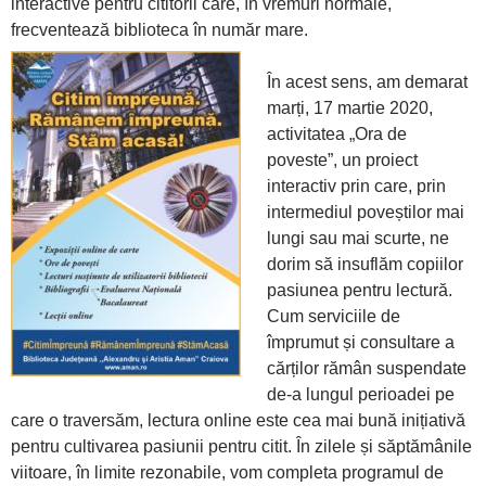
interactive pentru cititorii care, în vremuri normale,
frecventează biblioteca în număr mare.
În acest sens, am demarat
marți, 17 martie 2020,
activitatea „Ora de
poveste”, un proiect
interactiv prin care, prin
intermediul poveștilor mai
lungi sau mai scurte, ne
dorim să insuflăm copiilor
pasiunea pentru lectură.
Cum serviciile de
împrumut și consultare a
cărților rămân suspendate
de-a lungul perioadei pe
care o traversăm, lectura online este cea mai bună inițiativă
pentru cultivarea pasiunii pentru citit. În zilele și săptămânile
viitoare, în limite rezonabile, vom completa programul de