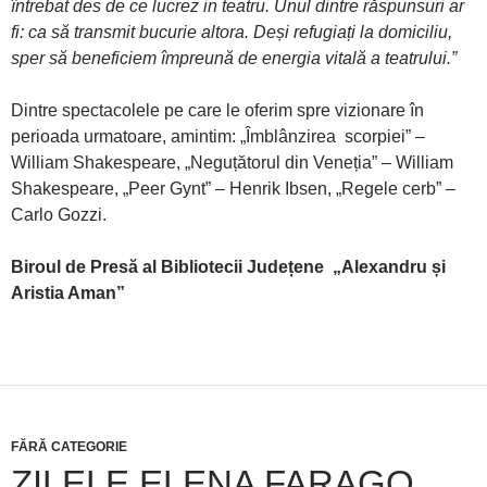
întrebat des de ce lucrez in teatru. Unul dintre răspunsuri ar
fi: ca să transmit bucurie altora. Deși refugiați la domiciliu,
sper să beneficiem împreună de energia vitală a teatrului.”
Dintre spectacolele pe care le oferim spre vizionare în
perioada urmatoare, amintim: „Îmblânzirea scorpiei” –
William Shakespeare, „Neguțătorul din Veneția” – William
Shakespeare, „Peer Gynt” – Henrik Ibsen, „Regele cerb” –
Carlo Gozzi.
Biroul de Presă al Bibliotecii Județene
„
Alexandru și
Aristia Aman”
FĂRĂ CATEGORIE
ZILELE ELENA FARAGO.