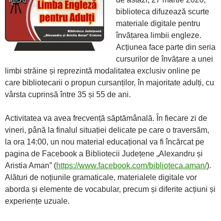
biblioteca difuzează scurte
materiale digitale pentru
învățarea limbii engleze.
Acțiunea face parte din seria
cursurilor de învățare a unei
limbi străine și reprezintă modalitatea exclusiv online pe
care bibliotecarii o propun cursanților, în majoritate adulți, cu
vârsta cuprinsă între 35 și 55 de ani.
Activitatea va avea frecvență săptămânală. În fiecare zi de
vineri, până la finalul situației delicate pe care o traversăm,
la ora 14:00, un nou material educațional va fi încărcat pe
pagina de Facebook a Bibliotecii Județene „Alexandru și
Aristia Aman” (
https://www.facebook.com/biblioteca.aman/
).
Alături de noțiunile gramaticale, materialele digitale vor
aborda și elemente de vocabular, precum și diferite acțiuni și
experiențe uzuale.