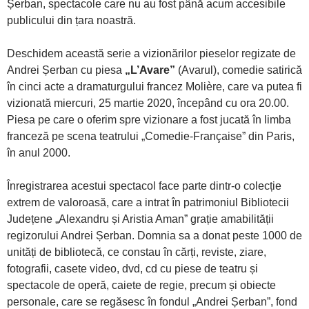
Șerban, spectacole care nu au fost până acum accesibile
publicului din țara noastră.
Deschidem această serie a vizionărilor pieselor regizate de
Andrei Șerban cu piesa
„L
’Avare
”
(Avarul), comedie satirică
în cinci acte a dramaturgului francez Molière, care va putea fi
vizionată miercuri, 25 martie 2020, începând cu ora 20.00.
Piesa pe care o oferim spre vizionare a fost jucată în limba
franceză pe scena teatrului „Comedie-Française” din Paris,
în anul 2000.
Înregistrarea acestui spectacol face parte dintr-o colecție
extrem de valoroasă, care a intrat în patrimoniul Bibliotecii
Județene „Alexandru și Aristia Aman” grație amabilității
regizorului Andrei Șerban. Domnia sa a donat peste 1000 de
unități de bibliotecă, ce constau în cărți, reviste, ziare,
fotografii, casete video, dvd, cd cu piese de teatru și
spectacole de operă, caiete de regie, precum și obiecte
personale, care se regăsesc în fondul „Andrei Șerban”, fond