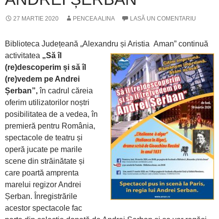
27 MARTIE 2020
PENCEA ALINA
LASĂ UN COMENTARIU
Biblioteca Județeană „Alexandru și Aristia
Aman” continuă
activitatea
„Să îl
(re)descoperim și să îl
(re)vedem pe Andrei
Șerban”,
în cadrul căreia
oferim utilizatorilor noștri
posibilitatea de a vedea, în
premieră pentru România,
spectacole de teatru și
operă jucate pe marile
scene din străinătate și
care poartă amprenta
marelui regizor Andrei
Șerban. Înregistrările
acestor spectacole fac