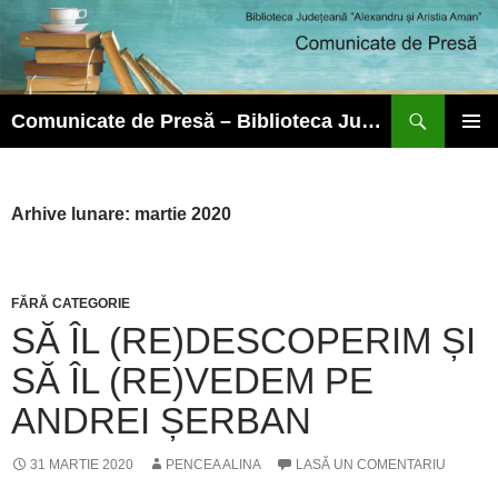
Caută
Comunicate de Presă – Biblioteca Județeană ”Alexandru și Aristia Aman”
SARI
MENIU
LA
PRINCI
CONȚINUT
Arhive lunare: martie 2020
FĂRĂ CATEGORIE
SĂ ÎL (RE)DESCOPERIM ȘI
SĂ ÎL (RE)VEDEM PE
ANDREI ȘERBAN
31 MARTIE 2020
PENCEA ALINA
LASĂ UN COMENTARIU