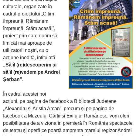
culturale, organizate în
cadrul proiectului „Citim
împreună. Rămânem
împreună. Stăm acasă!”,
proiect prin care dorim să
fim cât mai aproape de
utilizatorii noștri, cu o
acțiune inedită, intitulată
„Să îl (re)descoperim și
să îl (re)vedem pe Andrei
Șerban”.
În cadrul acestei noi
acțiuni, pe pagina de facebook a Bibliotecii Județene
„Alexandru și Aristia Aman”, precum și pe pagina de
facebook a Muzeului Cărții și Exilului Românesc, vom oferi
posibilitatea de a viziona în premieră în România spectacole
de teatru și operă ce poartă amprenta marelui regizor Andrei