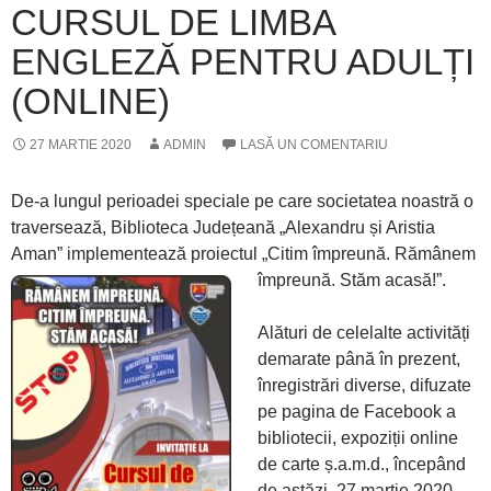
CURSUL DE LIMBA
ENGLEZĂ PENTRU ADULȚI
(ONLINE)
27 MARTIE 2020
ADMIN
LASĂ UN COMENTARIU
De-a lungul perioadei speciale pe care societatea noastră o
traversează, Biblioteca Județeană „Alexandru și Aristia
Aman” implementează proiectul „Citim împreună. Rămânem
împreună. Stăm acasă!”.
Alături de celelalte activități
demarate până în prezent,
înregistrări diverse, difuzate
pe pagina de Facebook a
bibliotecii, expoziții online
de carte ș.a.m.d., începând
de astăzi, 27 martie 2020,