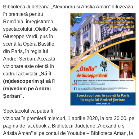
Biblioteca Județeană „Alexandru și Aristia Aman”
difuzează,
în premieră pentru
România, înregistrarea
spectacolului „Otello”, de
Giuseppe Verdi, pus în
scenă la Opéra Bastille,
din Paris, în regia lui
Andrei Șerban. Această
vizionare este oferită în
cadrul activității
„Să îl
(re)descoperim și să îl
(re)vedem pe Andrei
Șerban”.
Spectacolul va putea fi
vizionat în premieră miercuri, 1 aprilie 2020, la ora 20.00, pe
pagina de facebook a Bibliotecii Județene „Alexandru și
Aristia Aman” și pe contul de Youtube – Biblioteca Aman, la