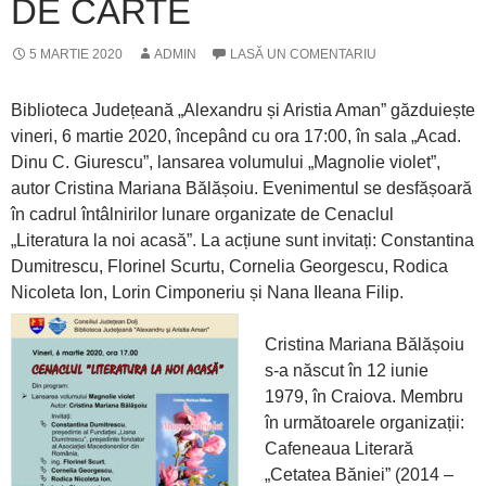
DE CARTE
5 MARTIE 2020
ADMIN
LASĂ UN COMENTARIU
Biblioteca Județeană „Alexandru și Aristia Aman” găzduiește
vineri, 6 martie 2020, începând cu ora 17:00, în sala „Acad.
Dinu C. Giurescu”, lansarea volumului „Magnolie violet”,
autor Cristina Mariana Bălășoiu. Evenimentul se desfășoară
în cadrul întâlnirilor lunare organizate de Cenaclul
„Literatura la noi acasă”. La acțiune sunt invitați: Constantina
Dumitrescu, Florinel Scurtu, Cornelia Georgescu, Rodica
Nicoleta Ion, Lorin Cimponeriu și Nana Ileana Filip.
Cristina Mariana Bălășoiu
s-a născut în 12 iunie
1979, în Craiova. Membru
în următoarele organizații:
Cafeneaua Literară
„Cetatea Băniei” (2014 –