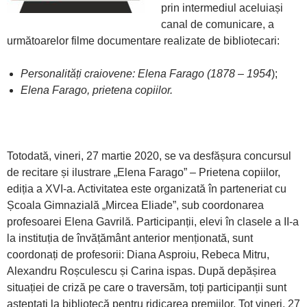
prin intermediul aceluiași
canal de comunicare, a
următoarelor filme documentare realizate de bibliotecari:
Personalități craiovene: Elena Farago (1878 – 1954
);
Elena Farago, prietena copiilor.
Totodată, vineri, 27 martie 2020, se va desfășura concursul
de recitare și ilustrare „Elena Farago” – Prietena copiilor,
ediția a XVI-a. Activitatea este organizată în parteneriat cu
Școala Gimnazială „Mircea Eliade”, sub coordonarea
profesoarei Elena Gavrilă. Participanții, elevi în clasele a II-a
la instituția de învățământ anterior menționată, sunt
coordonați de profesorii: Diana Asproiu, Rebeca Mitru,
Alexandru Roșculescu și Carina ispas. După depășirea
situației de criză pe care o traversăm, toți participanții sunt
așteptați la bibliotecă pentru ridicarea premiilor. Tot vineri, 27