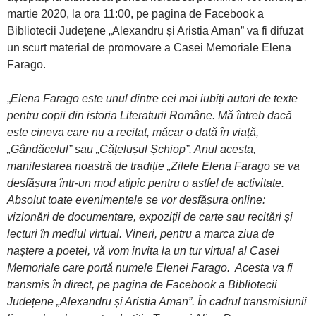
martie 2020, la ora 11:00, pe pagina de Facebook a
Bibliotecii Județene „Alexandru și Aristia Aman” va fi difuzat
un scurt material de promovare a Casei Memoriale Elena
Farago.
„
Elena Farago este unul dintre cei mai iubiți autori de texte
pentru copii din istoria Literaturii Române. Mă întreb dacă
este cineva care nu a recitat, măcar o dată în viață,
„Gândăcelul” sau „Cățelușul Șchiop”. Anul acesta,
manifestarea noastră de tradiție „Zilele Elena Farago se va
desfășura într-un mod atipic pentru o astfel de activitate.
Absolut toate evenimentele se vor desfășura online:
vizionări de documentare, expoziții de carte sau recitări și
lecturi în mediul virtual. Vineri, pentru a marca ziua de
naștere a poetei, vă vom invita la un tur virtual al Casei
Memoriale care portă numele Elenei Farago. Acesta va fi
transmis în direct, pe pagina de Facebook a Bibliotecii
Județene „Alexandru și Aristia Aman”. În cadrul transmisiunii