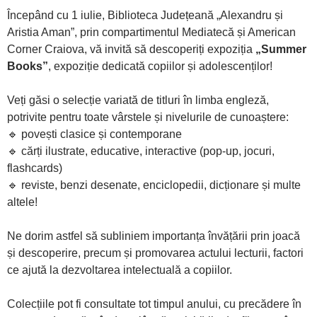
Începând cu 1 iulie, Biblioteca Județeană „Alexandru și
Aristia Aman”, prin compartimentul Mediatecă și American
Corner Craiova, vă invită să descoperiți expoziția
„Summer
Books”
, expoziție dedicată copiilor și adolescenților!
Veți găsi o selecție variată de titluri în limba engleză,
potrivite pentru toate vârstele și nivelurile de cunoaștere:
🔹 povești clasice și contemporane
🔹 cărți ilustrate, educative, interactive (pop-up, jocuri,
flashcards)
🔹 reviste, benzi desenate, enciclopedii, dicționare și multe
altele!
Ne dorim astfel să subliniem importanța învățării prin joacă
și descoperire, precum și promovarea actului lecturii, factori
ce ajută la dezvoltarea intelectuală a copiilor.
Colecțiile pot fi consultate tot timpul anului, cu precădere în