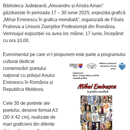
Biblioteca Județeană „Alexandru și Aristia Aman”
găzduiește în perioada 17 – 30 iunie 2025, expoziția grafică
„Mihai Eminescu în grafica mondială”, organizată de Filiala
Prahova a Uniunii Ziariştilor Profesionişti din România.
Vernisajul expoziției va avea loc mâine, 17 iunie, începând
cu ora 10.00.
Evenimentul pe care vi-l propunem este parte a programului
cu
ltural dedicat
comemorării poetului
naţional cu prilejul Anului
Eminescu în România și
Republica Moldova.
Cele 30 de portrete ale
poetului, desene format A3
(30 X 42 cm), realizate de
mari graficieni din diferite