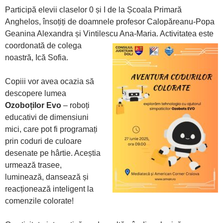
Participă elevii claselor 0 și I de la Școala Primară
Anghelos, însoțiți de doamnele profesor Calopăreanu-Popa
Geanina Alexandra și Vintilescu Ana-Maria. Activitatea este
coordonată de colega
noastră, Ică Sofia.
Copiii vor avea ocazia să
descopere lumea
Ozoboților Evo
– roboți
educativi de dimensiuni
mici, care pot fi programați
prin coduri de culoare
desenate pe hârtie. Aceștia
urmează trasee,
luminează, dansează și
reacționează inteligent la
comenzile colorate!