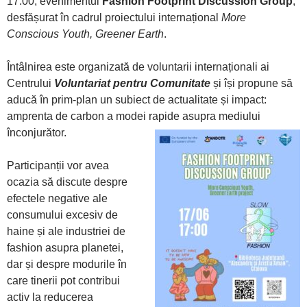
17:00, evenimentul
Fashion Footprint Discussion Group
,
desfășurat în cadrul proiectului internațional
More
Conscious Youth, Greener Earth
.
Întâlnirea este organizată de voluntarii internaționali ai
Centrului
Voluntariat pentru Comunitate
și își propune să
aducă în prim-plan un subiect de actualitate și impact:
amprenta de carbon a modei
rapide asupra mediului
înconjurător.
Participanții vor avea
ocazia să discute despre
efectele negative ale
consumului excesiv de
haine și ale industriei de
fashion asupra planetei,
dar și despre modurile în
care tinerii pot contribui
activ la reducerea