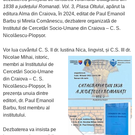
1838 a județului Romanați. Vol. 3, Plasa Oltului
, apărut la
editura Alma din Craiova, în 2024, editat de Paul Emanoil
Barbu și Mirela Comănescu, dezbatere organizată de
Institutul de Cercetări Socio-Umane din Craiova – C. S.
Nicolăescu-Plopșor.
Vor lua cuvântul C. S. II dr. Iustina Nica, lingvist, și C.S. III dr.
Nicolae
Mihai, istoric,
membri ai Institutului de
Cercetări Socio-Umane
din Craiova – C. S.
Nicolăescu-Plopșor, în
prezența unuia dintre
editori, dr. Paul Emanoil
Barbu, fost membru al
institutului.
Dezbaterea va insista pe