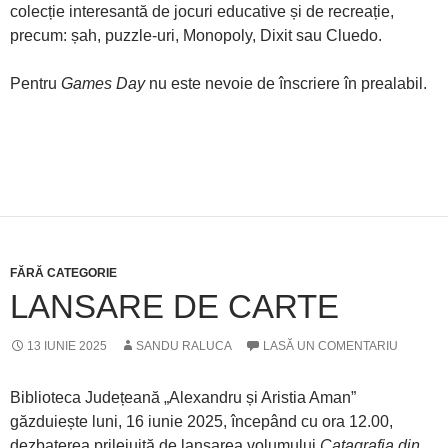
colecție interesantă de jocuri educative și de recreație,
precum: șah, puzzle-uri, Monopoly, Dixit sau Cluedo.
Pentru
Games Day
nu este nevoie de înscriere în prealabil.
FĂRĂ CATEGORIE
LANSARE DE CARTE
13 IUNIE 2025
SANDU RALUCA
LASĂ UN COMENTARIU
Biblioteca Județeană „Alexandru și Aristia Aman”
găzduiește luni, 16 iunie 2025, începând cu ora 12.00,
dezbaterea prilejuită de lansarea volumului
Catagrafia din