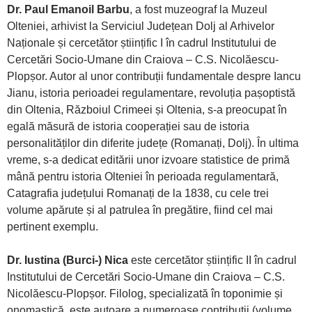
Dr. Paul Emanoil Barbu
, a fost muzeograf la Muzeul
Olteniei, arhivist la Serviciul Județean Dolj al Arhivelor
Naționale și cercetător științific I în cadrul Institutului de
Cercetări Socio-Umane din Craiova – C.S. Nicolăescu-
Plopșor. Autor al unor contribuții fundamentale despre Iancu
Jianu, istoria perioadei regulamentare, revoluția pașoptistă
din Oltenia, Războiul Crimeei și Oltenia, s-a preocupat în
egală măsură de istoria cooperației sau de istoria
personalităților din diferite județe (Romanați, Dolj). În ultima
vreme, s-a dedicat editării unor izvoare statistice de primă
mână pentru istoria Olteniei în perioada regulamentară,
Catagrafia județului Romanați de la 1838, cu cele trei
volume apărute și al patrulea în pregătire, fiind cel mai
pertinent exemplu.
Dr. Iustina (Burci-) Nica
este cercetător științific II în cadrul
Institutului de Cercetări Socio-Umane din Craiova – C.S.
Nicolăescu-Plopșor. Filolog, specializată în toponimie și
onomastică, este autoare a numeroase contribuții (volume,