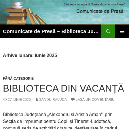
Caută
Comunicate de Presă – Biblioteca Județeană ”Alexandru și Aristia Aman”
SARI
MENIU
LA
PRINCI
CONȚINUT
Arhive lunare: iunie 2025
FĂRĂ CATEGORIE
BIBLIOTECA DIN VACANȚĂ
27 IUNIE 2025
SANDU RALUCA
LASĂ UN COMENTARIU
Biblioteca Județeană „Alexandru și Aristia Aman”, prin
Secția de Împrumut pentru Copii și Tineret -Ludotecă,
continuă seria de activități gratuite, desfășurate în cadrul