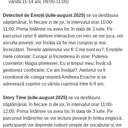
vârstă 11-14 ani, 09:00-11:00)
Detectivii de Emoții (iulie-august 2025)
se va desfășura
săptămânal, în fiecare zi de joi, în intervalul orar 10:00-
11:00. Prima întâlnire va avea loc în data de 3 iulie. Pe
parcursul celor 8 ateliere interactive cei mici se vor juca, vor
asculta povești, vor învăța să fie mai curajoși și mai
încrezători. Temele atelierului vor fi: Cine sunt eu?; Emoțiile
mele colorate; Curajul și încrederea în sine; Puterea
cuvintelor; Magia prieteniei; Eu și timpul meu; Învăț să
gestionez conflictele; Ce am învățat?. Atelierul va fi
coordonat de colega noastră Andreea Enache și se
adresează copiilor cu vârsta cuprinsă între 6-9 ani.
Story Time (iulie-august 2025)
se va desfășura
săptămânal, în fiecare zi de joi, în intervalul orar 11:00-
12:00. Prima întâlnire va avea loc în data de 3 iulie. Pe
parcursul întâlnirilor se vor lectura povești în limba engleză,
participanții vor deprinde noțiuni simple de vocabular și vor