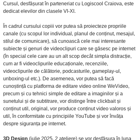
Cursul, desfășurat în parteneriat cu Logiscool Craiova, este
dedicat elevilor din clasele VI-XI.
În cadrul cursului copiii vor putea să proiecteze propriile
canale (cu scopul lor individual, planul de conținut, mesajul,
stilul de comunicare), să cunoască cele mai interesante
subiecte și genuri de videoclipuri care se găsesc pe internet
(în special cele care au un alt scop decât simpla distracție,
cum ar fi videoclipurile educaționale, recenziile,
videoclipurile de călătorie, podcasturile, gameplay-ul,
unboxing-ul etc.). De asemenea, vor putea să facă
cunoștință cu platforma de editare video online WeVideo,
precum și cu tehnici simple de editare a imaginilor și a
sunetului și de subtitrare, vor distinge între clickbait și
conținut util, original, vor produce conținut video valoros și
util, în conformitate cu principiile YouTube și vor învăța
despre siguranța pe internet.
3D Design
(iulie 2025, 2 ateliere) se vor desfășura în luna