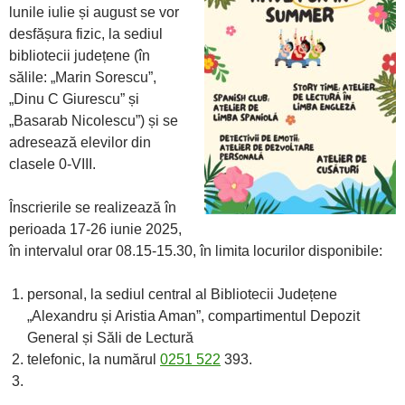
lunile iulie și august se vor
desfășura fizic, la sediul
bibliotecii județene (în
sălile: „Marin Sorescu”,
„Dinu C Giurescu” și
„Basarab Nicolescu”) și se
adresează elevilor din
clasele 0-VIII.
Înscrierile se realizează în
perioada 17-26 iunie 2025,
în intervalul orar 08.15-15.30, în limita locurilor disponibile:
personal, la sediul central al Bibliotecii Județene
„Alexandru și Aristia Aman”, compartimentul Depozit
General și Săli de Lectură
telefonic, la numărul
0251 522
393.