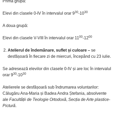
Prima grupă:
30
30
Elevi din clasele 0-IV în intervalul orar 9
-10
A doua grupă:
00
00
Elevi din clasele V-VIII în intervalul orar 11
-12
Atelierul de îndemânare, suflet și culoare –
se
desfășoară în fiecare zi de miercuri, începând cu 23 iulie.
Se adresează elevilor din clasele 0-IV și are loc în intervalul
30
30
orar 9
-10
Atelierele se desfășoară sub îndrumarea voluntarilor:
Călugăru Ana-Maria și Badea Andra Ștefania, absolvente
ale
Facultății de Teologie Ortodoxă
,
Secția de Arte plastice-
Pictură
.