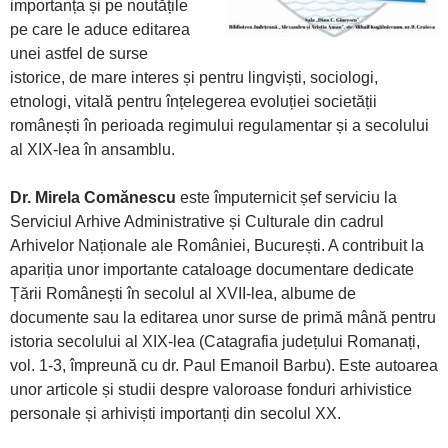
importanța și pe noutățile
pe care le aduce editarea
unei astfel de surse
istorice, de mare interes și pentru lingviști, sociologi,
etnologi, vitală pentru înțelegerea evoluției societății
românești în perioada regimului regulamentar și a secolului
al XIX-lea în ansamblu.
Dr. Mirela Comănescu
este împuternicit șef serviciu la
Serviciul Arhive Administrative și Culturale din cadrul
Arhivelor Naționale ale României, București. A contribuit la
apariția unor importante cataloage documentare dedicate
Țării Românești în secolul al XVII-lea, albume de
documente sau la editarea unor surse de primă mână pentru
istoria secolului al XIX-lea (Catagrafia județului Romanați,
vol. 1-3, împreună cu dr. Paul Emanoil Barbu). Este autoarea
unor articole și studii despre valoroase fonduri arhivistice
personale și arhiviști importanți din secolul XX.