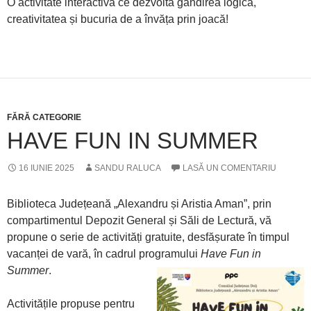
O activitate interactivă ce dezvoltă gândirea logică,
creativitatea și bucuria de a învăța prin joacă!
FĂRĂ CATEGORIE
HAVE FUN IN SUMMER
16 IUNIE 2025
SANDU RALUCA
LASĂ UN COMENTARIU
Biblioteca Județeană „Alexandru și Aristia Aman”, prin
compartimentul Depozit General și Săli de Lectură, vă
propune o serie de activități gratuite, desfășurate în timpul
vacanței de vară, în cadrul programului
Have
Fun in
Summer
.
Activitățile propuse pentru