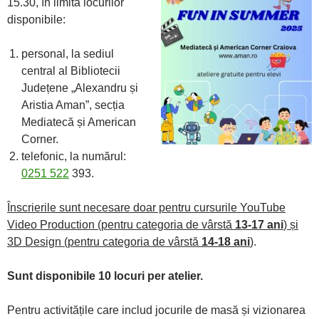
15.30, în limita locurilor
disponibile:
personal, la sediul
central al Bibliotecii
Județene „Alexandru și
Aristia Aman”, secția
Mediatecă și American
Corner.
telefonic, la numărul:
0251 522
393.
Înscrierile sunt necesare doar pentru cursurile YouTube
Video Production (pentru categoria de vârstă
13-17 ani
) și
3D Design (pentru categoria de vârstă
14-18 ani
)
.
Sunt disponibile 10 locuri per atelier.
Pentru activitățile care includ jocurile de masă și vizionarea