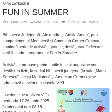
FĂRĂ CATEGORIE
FUN IN SUMMER
13 IUNIE 2025
SANDU RALUCA
LASĂ UN COMENTARIU
Biblioteca Județeană „Alexandru și Aristia Aman”, prin
compartimentul Mediatecă și American Corner Craiova,
continuă seria de activități gratuite, desfășurate în fiecare
vară în cadrul programului
Fun in Summer
.
Activitățile propuse pentru lunile iulie și august se vor
desfășura fizic, la sediul bibliotecii județene (în sala „Marin
Sorescu”, secția Mediatecă și American Corner) și se
adresează elevilor din clasele V-XI.
Înscrierile se realizează în
perioada 17-26 iunie 2025,
în intervalul orar 08.15-