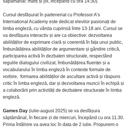
săpămânal: marți și joi, începând cu ora 14:30).
Cursul desfășurat în parteneriat cu Professor A’s
International Academy este dedicat elevilor pasionați de
limba engleză, cu vârsta cuprinsă între 13-18 ani. Cursul se
va desfășura interactiv și are ca obiective: dezvoltarea
abilităților de exprimare clară și coerentă în fața unui public,
îmbunătățirea abilităților de argumentare și gândire critică,
participarea activă în dezbateri structurate, respectând
regulile dialogului civilizat, îmbunătățirea fluenței și a
vocabularului în limba engleză în contexte formale de
vorbire, formarea abilităților de ascultare activă și răspuns
critic în limba engleză, dar și dezvoltarea muncii în echipă și
a colaborării prin activități de dezbatere structurate în limba
engleză.
Games Day
(iulie-august 2025) se va desfășura
săptămânal, în fiecare zi de miercuri, începând cu ora 11.30.
Prima întâlnire va avea loc în data de 2 iulie. Propunem o