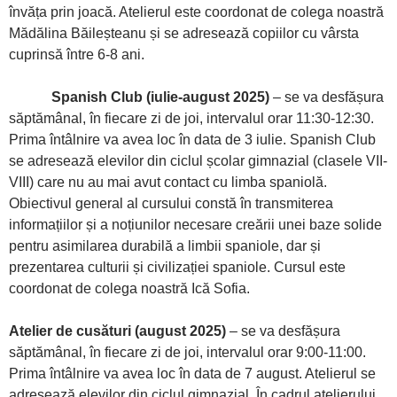
învăța prin joacă. Atelierul este coordonat de colega noastră
Mădălina Băileșteanu și se adresează copiilor cu vârsta
cuprinsă între 6-8 ani.
Spanish Club
(iulie-august 2025)
– se va desfășura
săptămânal, în fiecare zi de joi, intervalul orar 11:30-12:30.
Prima întâlnire va avea loc în data de 3 iulie. Spanish Club
se adresează elevilor din ciclul școlar gimnazial (clasele VII-
VIII) care nu au mai avut contact cu limba spaniolă.
Obiectivul general al cursului constă în transmiterea
informațiilor și a noțiunilor necesare creării unei baze solide
pentru asimilarea durabilă a limbii spaniole, dar și
prezentarea culturii și civilizației spaniole. Cursul este
coordonat de colega noastră Ică Sofia.
Atelier de cusături (august 2025)
– se va desfășura
săptămânal, în fiecare zi de joi, intervalul orar 9:00-11:00.
Prima întâlnire va avea loc în data de 7 august. Atelierul se
adresează elevilor din ciclul gimnazial. În cadrul atelierului