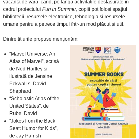
vacanța de vară, când, pe lângă activitățile desfășurate în
cadrul proiectului
Fun in Summer
, copiii pot folosi spațiul
bibliotecii, resursele electronice, tehnologia și resursele
umane pentru a petrece timpul într-un mod plăcut și util.
Dintre titlurile propuse menționăm:
“Marvel Universe: An
Atlas of Marvel”, scrisă
de Ned Hartley și
ilustrată de Jensine
Eckwall și David
Shephard
“Scholastic Atlas of the
United States”, de
Rubel David
“Jokes from the Back
Seat: Humor for Kids”,
de Jay Parrish