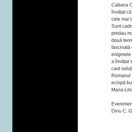
Cabana C
învățat c
cele mai i
Sunt cadru
predau ma
două teo
fascinată 
enigmele 
a învățat 
caut soluț
Romanul d
echipă bu
Maria-Lil
Eveniment
Dinu C. G