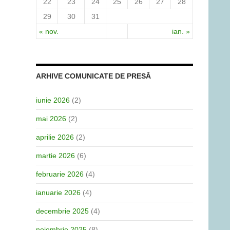
22
23
24
25
26
27
28
29
30
31
« nov.
ian. »
ARHIVE COMUNICATE DE PRESĂ
iunie 2026
(2)
mai 2026
(2)
aprilie 2026
(2)
martie 2026
(6)
februarie 2026
(4)
ianuarie 2026
(4)
decembrie 2025
(4)
noiembrie 2025
(8)