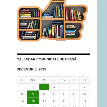
CALENDAR COMUNICATE DE PRESĂ
DECEMBRIE, 2025
L
Ma
Mi
J
V
S
D
1
2
3
4
5
6
7
8
9
10
11
12
13
14
15
16
17
18
19
20
21