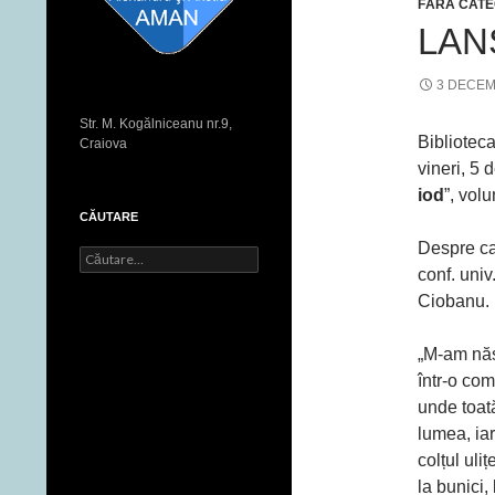
FĂRĂ CATE
LAN
3 DECEM
Str. M. Kogălniceanu nr.9,
Bibliotec
Craiova
vineri, 5
iod
”, vol
CĂUTARE
Despre car
C
conf. uni
a
u
Ciobanu.
t
ă
„M-am năs
d
u
într-o co
p
unde toat
ă
lumea, iar
:
colțul uliț
la bunici,