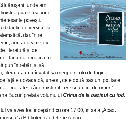
ăldărușani, unde am
ă liniștea poate ascunde
nteresante povești.
 didactic universitar și
tematică, dar, între
reme, am rămas mereu
de literatură și de
ei. Dacă matematica m-
să pun întrebări și să
ii, literatura m-a învățat să merg dincolo de logică.
e față e dovada că, uneori, cele două pasiuni pot face
nă—mai ales când misterul cere și un pic de umor.” –
iana Bucur, prefața volumului
Crima de la bazinul cu iod
.
ul va avea loc începând cu ora 17:00, în sala „Acad.
iurescu” a Bibliotecii Județene Aman.