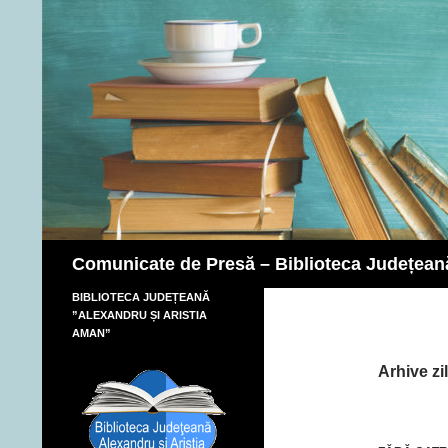
Caută
Comunicate de Presă – Biblioteca Județean
BIBLIOTECA JUDEȚEANĂ
”ALEXANDRU ȘI ARISTIA
AMAN”
Arhive zi