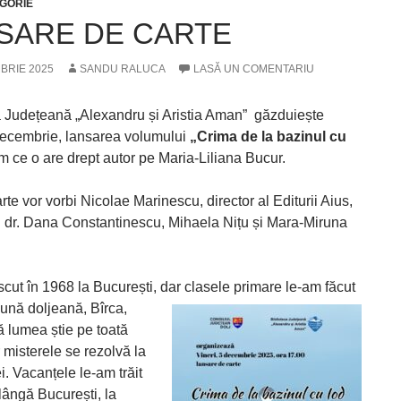
GORIE
SARE DE CARTE
BRIE 2025
SANDU RALUCA
LASĂ UN COMENTARIU
a Județeană „Alexandru și Aristia Aman” găzduiește
 decembrie, lansarea volumului
„Crima de la bazinul cu
um ce o are drept autor pe Maria-Liliana Bucur.
te vor vorbi Nicolae Marinescu, director al Editurii Aius,
v. dr. Dana Constantinescu, Mihaela Nițu și Mara-Miruna
cut în 1968 la București, dar clasele primare le-am făcut
mună doljeană, Bîrca,
ă lumea știe pe toată
 misterele se rezolvă la
ei. Vacanțele le-am trăit
 lângă București, la