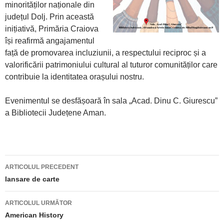
minorităților naționale din
județul Dolj. Prin această
inițiativă, Primăria Craiova
își reafirmă angajamentul
față de promovarea incluziunii, a respectului reciproc și a
valorificării patrimoniului cultural al tuturor comunităților care
contribuie la identitatea orașului nostru.
Evenimentul se desfășoară în sala „Acad. Dinu C. Giurescu”
a Bibliotecii Județene Aman.
ARTICOLUL PRECEDENT
Navigare
lansare de carte
articole
ARTICOLUL URMĂTOR
American History