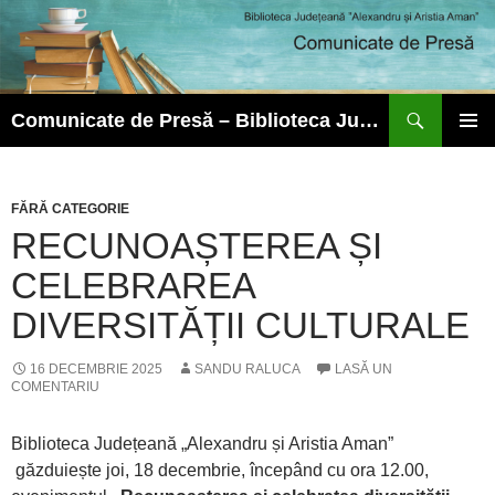
Caută
Comunicate de Presă – Biblioteca Județeană ”Alexandru și Aristia Aman”
SARI
MENIU
LA
PRINCI
CONȚINUT
FĂRĂ CATEGORIE
RECUNOAȘTEREA ȘI
CELEBRAREA
DIVERSITĂȚII CULTURALE
16 DECEMBRIE 2025
SANDU RALUCA
LASĂ UN
COMENTARIU
Biblioteca Județeană „Alexandru și Aristia Aman”
găzduiește joi, 18 decembrie, începând cu ora 12.00,