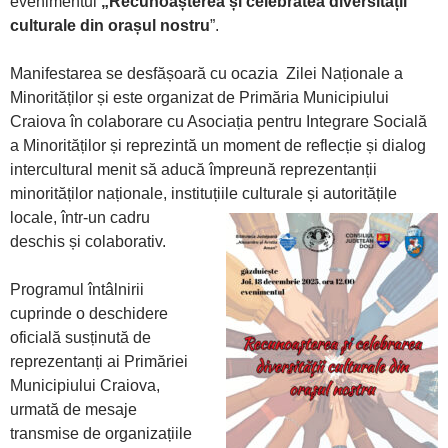
evenimentul
„Recunoașterea și celebratea diversității
culturale din orașul nostru
”.
Manifestarea se desfășoară cu ocazia Zilei Naționale a
Minorităților și este organizat de Primăria Municipiului
Craiova în colaborare cu Asociația pentru Integrare Socială
a Minorităților și reprezintă un moment de reflecție și dialog
intercultural menit să aducă împreună reprezentanții
minorităților naționale, instituțiile culturale și
autoritățile
locale, într-un cadru
deschis și colaborativ.
Programul întâlnirii
cuprinde o deschidere
oficială susținută de
reprezentanți ai Primăriei
Municipiului Craiova,
urmată de mesaje
transmise de organizațiile