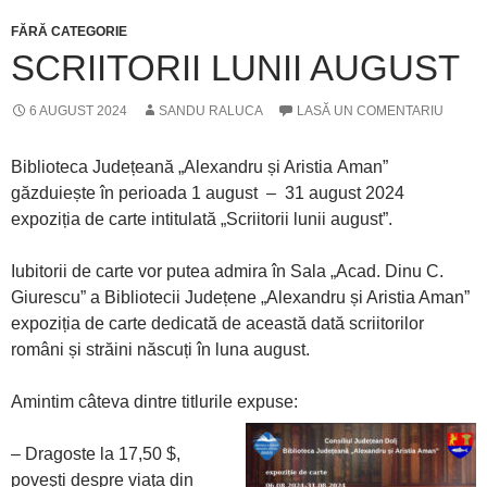
FĂRĂ CATEGORIE
SCRIITORII LUNII AUGUST
6 AUGUST 2024
SANDU RALUCA
LASĂ UN COMENTARIU
Biblioteca Județeană „Alexandru și Aristia Aman”
găzduiește în perioada 1 august – 31 august 2024
expoziția de carte intitulată „Scriitorii lunii august”.
Iubitorii de carte vor putea admira în Sala „Acad. Dinu C.
Giurescu” a Bibliotecii Județene „Alexandru și Aristia Aman”
expoziția de carte dedicată de această dată scriitorilor
români și străini născuți în luna august.
Amintim câteva dintre titlurile expuse:
– Dragoste la 17,50 $,
poveşti despre viaţa din