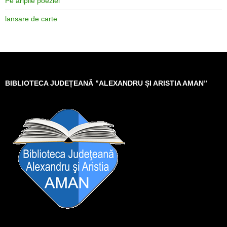
Pe aripile poeziei
lansare de carte
BIBLIOTECA JUDEȚEANĂ ”ALEXANDRU ȘI ARISTIA AMAN”