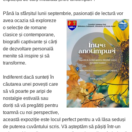
Până la sfârșitul lunii septembrie, pasionații de lectură vor
avea
ocazia să exploreze
o selecție de romane
clasice și contemporane,
biografii captivante și cărți
de dezvoltare personală
menite să inspire și să
transforme.
Indiferent dacă sunteți în
căutarea unei povești care
să vă poarte pe aripi de
nostalgie estivală sau
doriți să vă pregătiți pentru
toamnă cu noi perspective,
această expoziție este locul perfect pentru a vă lăsa seduși
de puterea cuvântului scris. Vă așteptăm să pășiți într-un