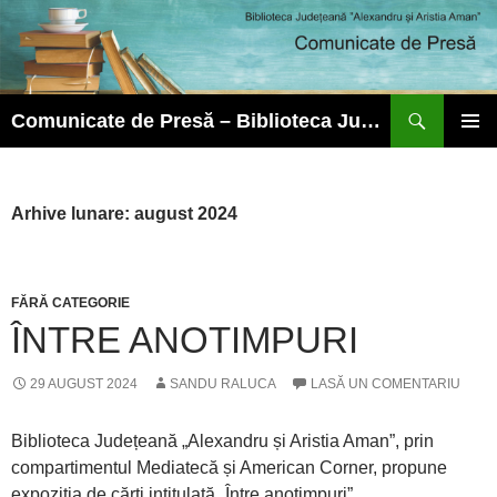
Caută
Comunicate de Presă – Biblioteca Județeană ”Alexandru și Aristia Aman”
SARI
MENIU
LA
PRINCI
CONȚINUT
Arhive lunare: august 2024
FĂRĂ CATEGORIE
ÎNTRE ANOTIMPURI
29 AUGUST 2024
SANDU RALUCA
LASĂ UN COMENTARIU
Biblioteca Județeană „Alexandru și Aristia Aman”, prin
compartimentul Mediatecă și American Corner, propune
expoziția de cărți intitulată „Între anotimpuri”.