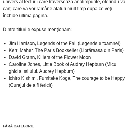
univers al lecturii care traversează anotimpurile, oferindu-vă
cărți care vă vor rămâne alături mult timp după ce veți
închide ultima pagină.
Dintre titlurile expuse menționăm:
Jim Harrison, Legends of the Fall (Legendele toamnei)
Kerri Maher, The Paris Bookseller (Librăreasa din Paris)
David Grann, Killers of the Flower Moon
Caroline Jones, Little Book of Audrey Hepburn (Micul
ghid al stilului. Audrey Hepburn)
Ichiro Kishimi, Fumitake Koga, The courage to be Happy
(Curajul de a fi fericit)
FĂRĂ CATEGORIE