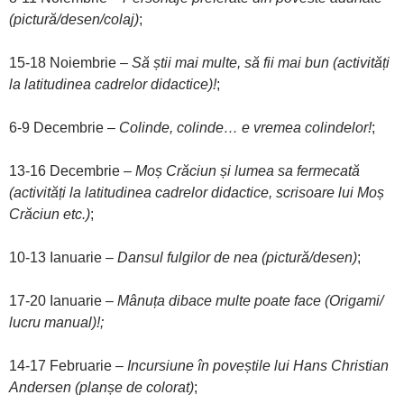
(pictură/desen/colaj)
;
15-18 Noiembrie –
Să știi mai multe, să fii mai bun
(activități
la latitudinea cadrelor didactice)!
;
6-9 Decembrie –
Colinde, colinde… e vremea colindelor!
;
13-16 Decembrie –
Moș Crăciun și lumea sa fermecată
(activități la latitudinea cadrelor didactice,
scrisoare lui Moș
Crăciun etc.)
;
10-13 Ianuarie –
Dansul fulgilor de nea (pictură/desen)
;
17-20 Ianuarie –
Mânuța dibace multe poate face (Origami/
lucru manual)!;
14-17 Februarie –
Incursiune în poveștile lui Hans Christian
Andersen (planșe de colorat)
;