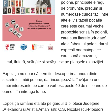
polone, principalele reguli
de pronunție, precum și
numeroase curiozități. Între
altele, vizitatorii pot afla
care este cea mai veche
propoziție scrisă în polonă,
care sunt literele „ciudate”
ale alfabetului polon, dar și
expresii onomatopeice
care sună amuzant și,
literal, fluieră, scârțâie și scrâșnesc pe planșele expoziției.
Expoziția nu doar că permite descoperirea unora dintre
secretele limbii polone, dar încurajează la învățarea unei
limbi interesante pe care o vorbesc peste 40 de milioane de
oameni în întreaga lume.
Expoziția rămâne etalată pe gardul Bibliotecii Județene
„Alexandru și Aristia Aman” (str. C.S. Nicolăescu-Plopșor)