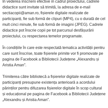
În vederea înscrierii efective în cadrul proiectului, cadrele
didactice sunt invitate să trimită, la adresa de e-mail
sectiacopii@aman.ro, fișierele digitale realizate de
participanți, fie sub formă de clipuri (MP4), cu o durată de cel
mult cinci minute, fie sub formă de imagini (JPEG). Cadrele
didactice pot înscrie copii pe tot parcursul desfășurării
proiectului, cu respectarea temelor programate.
În condițiile în care este respectată tematica activității pentru
care sunt înscrise, toate fișierele primite vor fi promovate pe
pagina de Facebook a Bibliotecii Județene „Alexandru și
Aristia Aman”.
Trimiterea către bibliotecă a fișierelor digitale realizate de
participanți presupune existența anterioară a acordului
părinților pentru difuzarea fișierelor digitale în scop cultural
și educațional pe pagina de Facebook a Bibliotecii Județene
„Alexandru și Aristia Aman”.