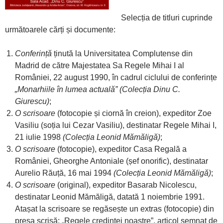
Selecția de titluri cuprinde
următoarele cărți și documente:
Conferință
ținută la Universitatea Complutense din
Madrid de către Majestatea Sa Regele Mihai I al
României, 22 august 1990, în cadrul ciclului de conferințe
„Monarhiile în lumea actuală”
(Colecția Dinu C.
Giurescu)
;
O scrisoare
(fotocopie și ciornă în creion), expeditor Zoe
Vasiliu (soția lui Cezar Vasiliu), destinatar Regele Mihai I,
21 iulie 1998
(Colecția Leonid Mămăligă)
;
O scrisoare
(fotocopie), expeditor Casa Regală a
României, Gheorghe Antoniale (șef onorific), destinatar
Aurelio Răuță, 16 mai 1994
(Colecția Leonid Mămăligă)
;
O scrisoare
(original), expeditor Basarab Nicolescu,
destinatar Leonid Mămăligă, datată 1 noiembrie 1991.
Atașat la scrisoare se regăsește un extras (fotocopie) din
presa scrisă: „Regele credinței noastre”, articol semnat de