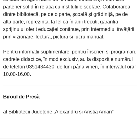
partener solid în relația cu instituțiile școlare. Colaborarea
dintre bibliotecă, pe de o parte, școală și grădiniță, pe de
altă parte, reprezintă, la fel ca în anii trecuți, garanția
sprijinului oferit educației continue, prin intermediul învățării
prin vizionare, lectură, pictură și lucru manual.
Pentru informații suplimentare, pentru înscrieri și programări,
cadrele didactice, în mod exclusiv, au la dispoziție numărul
de telefon 0351434430, de luni până vineri, în intervalul orar
10.00-16.00.
Biroul de Presă
al Bibliotecii Județene „Alexandru și Aristia Aman”