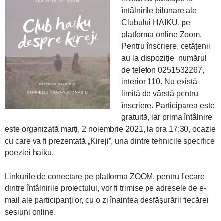
întâlnirile bilunare ale
Clubului HAIKU, pe
platforma online Zoom.
Pentru înscriere, cetățenii
au la dispoziție numărul
de telefon 0251532267,
interior 110. Nu există
limită de vârstă pentru
înscriere. Participarea este
gratuită, iar prima întâlnire
este organizată marți, 2 noiembrie 2021, la ora 17:30, ocazie
cu care va fi prezentată „Kireji”, una dintre tehnicile specifice
poeziei haiku.
Linkurile de conectare pe platforma ZOOM, pentru fiecare
dintre întâlnirile proiectului, vor fi trimise pe adresele de e-
mail ale participanților, cu o zi înaintea desfășurării fiecărei
sesiuni online.