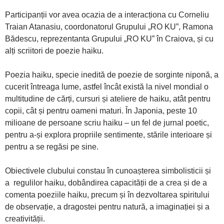
Participanții vor avea ocazia de a interacționa cu Corneliu
Traian Atanasiu, coordonatorul Grupului „RO KU”, Ramona
Bădescu, reprezentanta Grupului „RO KU” în Craiova, și cu
alți scriitori de poezie haiku.
Poezia haiku, specie inedită de poezie de sorginte niponă, a
cucerit întreaga lume, astfel încât există la nivel mondial o
multitudine de cărți, cursuri și ateliere de haiku, atât pentru
copii, cât și pentru oameni maturi. În Japonia, peste 10
milioane de persoane scriu haiku – un fel de jurnal poetic,
pentru a-și explora propriile sentimente, stările interioare și
pentru a se regăsi pe sine.
Obiectivele clubului constau în cunoașterea simbolisticii și
a regulilor haiku, dobândirea capacității de a crea și de a
comenta poeziile haiku, precum și în dezvoltarea spiritului
de observație, a dragostei pentru natură, a imaginației și a
creativității.