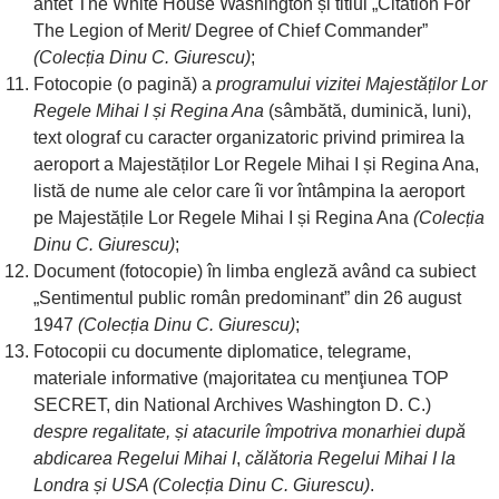
antet The White House Washington și titlul „Citation For
The Legion of Merit/ Degree of Chief Commander”
(Colecția Dinu C. Giurescu)
;
Fotocopie (o pagină) a
programului vizitei Majestăților Lor
Regele Mihai I și Regina Ana
(sâmbătă, duminică, luni),
text olograf cu caracter organizatoric privind primirea la
aeroport a Majestăților Lor Regele Mihai I și Regina Ana,
listă de nume ale celor care îi vor întâmpina la aeroport
pe Majestățile Lor Regele Mihai I și Regina Ana
(Colecția
Dinu C. Giurescu)
;
Document (fotocopie) în limba engleză având ca subiect
„Sentimentul public român predominant” din 26 august
1947
(Colecția Dinu C. Giurescu)
;
Fotocopii cu documente diplomatice, telegrame,
materiale informative (majoritatea cu menţiunea TOP
SECRET, din National Archives Washington D. C.)
despre regalitate, și
atacurile împotriva monarhiei după
abdicarea Regelui Mihai I
,
călătoria Regelui Mihai I la
Londra și USA (Colecția Dinu C. Giurescu)
.