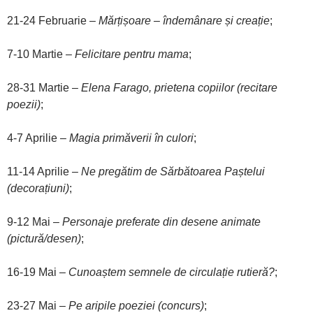
21-24 Februarie –
Mărțișoare – îndemânare și creație
;
7-10 Martie –
Felicitare pentru mama
;
28-31 Martie –
Elena Farago, prietena copiilor (recitare
poezii)
;
4-7 Aprilie –
Magia primăverii în culori
;
11-14 Aprilie –
Ne pregătim de Sărbătoarea Paștelui
(decorațiuni)
;
9-12 Mai –
Personaje preferate din desene animate
(pictură/desen)
;
16-19 Mai –
Cunoaștem semnele de circulație rutieră?
;
23-27 Mai –
Pe aripile poeziei (concurs)
;