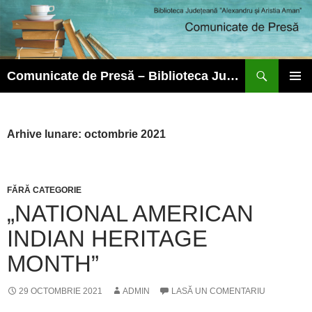
Caută
Comunicate de Presă – Biblioteca Județeană ”Alexandru și Aristia Aman”
SARI
MENIU
LA
PRINCI
CONȚINUT
Arhive lunare: octombrie 2021
FĂRĂ CATEGORIE
„NATIONAL AMERICAN
INDIAN HERITAGE
MONTH”
29 OCTOMBRIE 2021
ADMIN
LASĂ UN COMENTARIU