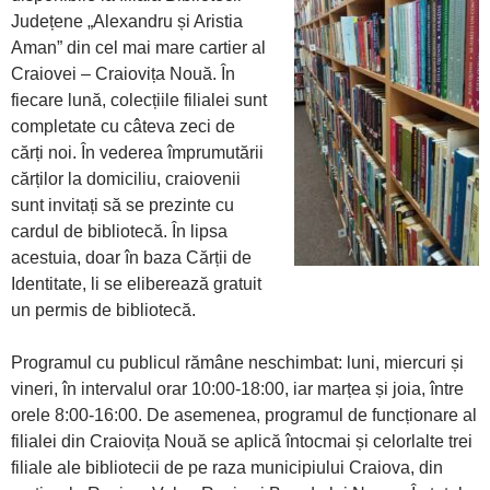
Județene „Alexandru și Aristia
Aman” din cel mai mare cartier al
Craiovei – Craiovița Nouă. În
fiecare lună, colecțiile filialei sunt
completate cu câteva zeci de
cărți noi. În vederea împrumutării
cărților la domiciliu, craiovenii
sunt invitați să se prezinte cu
cardul de bibliotecă. În lipsa
acestuia, doar în baza Cărții de
Identitate, li se eliberează gratuit
un permis de bibliotecă.
Programul cu publicul rămâne neschimbat: luni, miercuri și
vineri, în intervalul orar 10:00-18:00, iar marțea și joia, între
orele 8:00-16:00. De asemenea, programul de funcționare al
filialei din Craiovița Nouă se aplică întocmai și celorlalte trei
filiale ale bibliotecii de pe raza municipiului Craiova, din