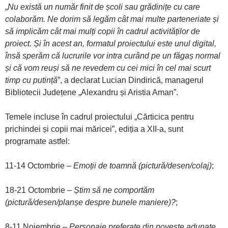
„
Nu există un număr finit de școli sau grădinițe cu care
colaborăm. Ne dorim să legăm cât mai multe parteneriate și
să implicăm cât mai mulți copii în cadrul activităților de
proiect. Și în acest an, formatul proiectului este unul digital,
însă sperăm că lucrurile vor intra curând pe un făgaș normal
și că vom reuși să ne revedem cu cei mici în cel mai scurt
timp cu putință
”, a declarat Lucian Dindirică, managerul
Bibliotecii Județene „Alexandru și Aristia Aman”.
Temele incluse în cadrul proiectului „Cărticica pentru
prichindei și copii mai măricei”, ediția a XII-a, sunt
programate astfel:
11-14 Octombrie –
Emoții de toamnă
(pictură/desen/colaj)
;
18-21 Octombrie –
Știm să ne comportăm
(pictură/desen/planșe despre bunele maniere)?
;
8-11 Noiembrie –
Personaje preferate din poveste adunate