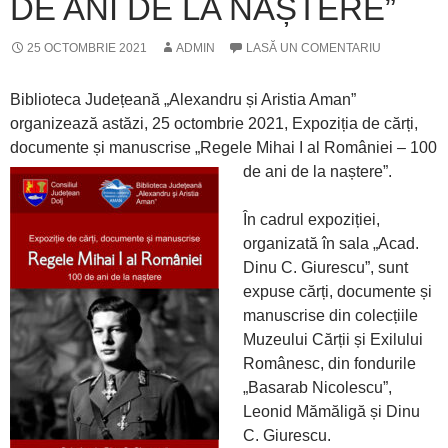
DE ANI DE LA NAȘTERE”
25 OCTOMBRIE 2021
ADMIN
LASĂ UN COMENTARIU
Biblioteca Județeană „Alexandru și Aristia Aman”
organizează astăzi, 25 octombrie 2021, Expoziția de cărți,
documente și manuscrise „Regele Mihai I al României – 100
de ani de la naștere”.
În cadrul expoziției,
organizată în sala „Acad.
Dinu C. Giurescu”, sunt
expuse cărți, documente și
manuscrise din colecțiile
Muzeului Cărții și Exilului
Românesc, din fondurile
„Basarab Nicolescu”,
Leonid Mămăligă și Dinu
C. Giurescu.