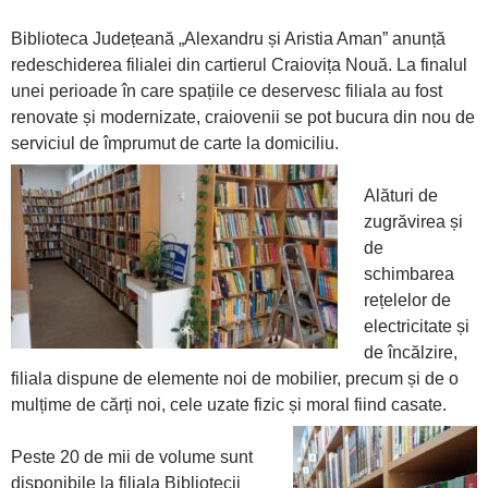
Biblioteca Județeană „Alexandru și Aristia Aman” anunță
redeschiderea filialei din cartierul Craiovița Nouă. La finalul
unei perioade în care spațiile ce deservesc filiala au fost
renovate și modernizate, craiovenii se pot bucura din nou de
serviciul de împrumut de carte la domiciliu.
Alături de
zugrăvirea și
de
schimbarea
rețelelor de
electricitate și
de încălzire,
filiala dispune de elemente noi de mobilier, precum și de o
mulțime de cărți noi, cele uzate fizic și moral fiind casate.
Peste 20 de mii de volume sunt
disponibile la filiala Bibliotecii