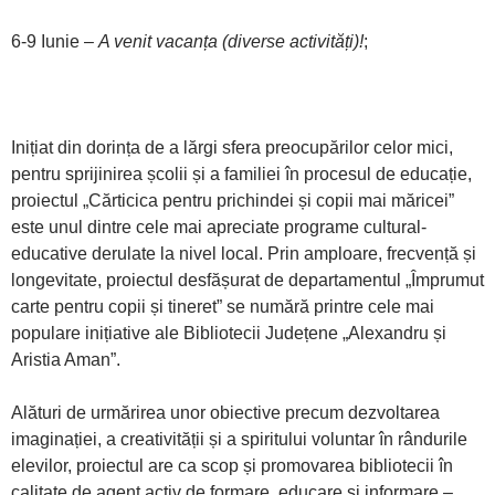
6-9 Iunie –
A venit vacanța (diverse activități)!
;
Inițiat din dorința de a lărgi sfera preocupărilor celor mici,
pentru sprijinirea școlii și a familiei în procesul de educație,
proiectul „Cărticica pentru prichindei și copii mai măricei”
este unul dintre cele mai apreciate programe cultural-
educative derulate la nivel local. Prin amploare, frecvență și
longevitate, proiectul desfășurat de departamentul „Împrumut
carte pentru copii și tineret” se numără printre cele mai
populare inițiative ale Bibliotecii Județene „Alexandru și
Aristia Aman”.
Alături de urmărirea unor obiective precum dezvoltarea
imaginației, a creativității și a spiritului voluntar în rândurile
elevilor, proiectul are ca scop și promovarea bibliotecii în
calitate de agent activ de formare, educare și informare –