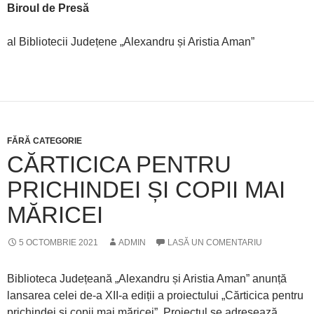
Biroul de Presă
al Bibliotecii Județene „Alexandru și Aristia Aman”
FĂRĂ CATEGORIE
CĂRTICICA PENTRU
PRICHINDEI ȘI COPII MAI
MĂRICEI
5 OCTOMBRIE 2021
ADMIN
LASĂ UN COMENTARIU
Biblioteca Județeană „Alexandru și Aristia Aman” anunță
lansarea celei de-a XII-a ediții a proiectului „Cărticica pentru
prichindei și copii mai măricei”. Proiectul se adresează