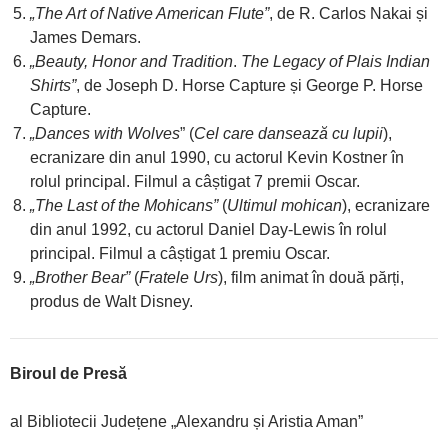
„The Art of Native American Flute”
, de R. Carlos Nakai și
James Demars.
„Beauty, Honor and Tradition
.
The Legacy of Plais Indian
Shirts”
, de Joseph D. Horse Capture și George P. Horse
Capture.
„Dances with Wolves
” (
Cel care dansează cu lupii
),
ecranizare din anul 1990, cu actorul Kevin Kostner în
rolul principal. Filmul a câștigat 7 premii Oscar.
„The Last of the Mohicans”
(
Ultimul mohican
), ecranizare
din anul 1992, cu actorul Daniel Day-Lewis în rolul
principal. Filmul a câștigat 1 premiu Oscar.
„Brother Bear”
(
Fratele Urs
), film animat în două părți,
produs de Walt Disney.
Biroul de Presă
al Bibliotecii Județene „Alexandru și Aristia Aman”