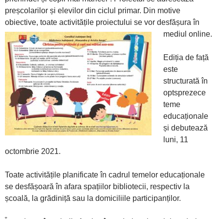
preșcolarilor și elevilor din ciclul primar. Din motive
obiective, toate activitățile proiectului se vor desfășura în
mediul online.
Ediția de față
este
structurată în
optsprezece
teme
educaționale
și debutează
luni, 11
octombrie 2021.
Toate activitățile planificate în cadrul temelor educaționale
se desfășoară în afara spațiilor bibliotecii, respectiv la
școală, la grădiniță sau la domiciliile participanților.