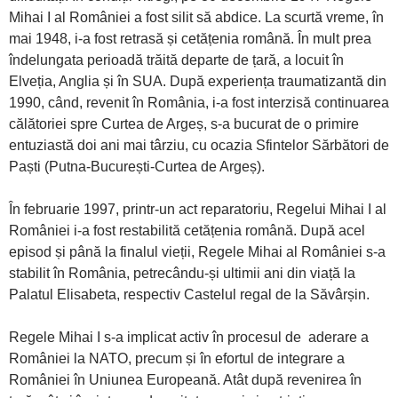
Mihai I al României a fost silit să abdice. La scurtă vreme, în
mai 1948, i-a fost retrasă și cetățenia română. În mult prea
îndelungata perioadă trăită departe de țară, a locuit în
Elveția, Anglia și în SUA. După experiența traumatizantă din
1990, când, revenit în România, i-a fost interzisă continuarea
călătoriei spre Curtea de Argeș, s-a bucurat de o primire
entuziastă doi ani mai târziu, cu ocazia Sfintelor Sărbători de
Paști (Putna-București-Curtea de Argeș).
În februarie 1997, printr-un act reparatoriu, Regelui Mihai I al
României i-a fost restabilită cetățenia română. După acel
episod și până la finalul vieții, Regele Mihai al României s-a
stabilit în România, petrecându-și ultimii ani din viață la
Palatul Elisabeta, respectiv Castelul regal de la Săvârșin.
Regele Mihai I s-a implicat activ în procesul de aderare a
României la NATO, precum și în efortul de integrare a
României în Uniunea Europeană. Atât după revenirea în