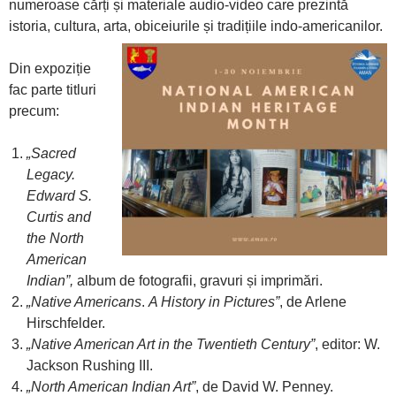
numeroase cărți și materiale audio-video care prezintă
istoria, cultura, arta, obiceiurile și tradițiile indo-americanilor.
Din expoziție
fac parte titluri
precum:
„Sacred
Legacy.
Edward S.
Curtis and
the North
American
Indian”,
album de fotografii, gravuri și imprimări.
„Native Americans
.
A History in Pictures”
, de Arlene
Hirschfelder.
„Native American Art in the Twentieth Century”
, editor: W.
Jackson Rushing III.
„North American Indian Art”
, de David W. Penney.