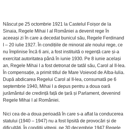
Născut pe 25 octombrie 1921 la Castelul Foișor de la
Sinaia, Regele Mihai I al României a devenit rege în
aceeași zi în care a decedat bunicul său, Regele Ferdinand
I – 20 iulie 1927. În condițiile de minorat ale noului rege, ce
nu împlinise încă 6 ani, a fost instituită o regență care și-a
exercitat autoritatea până în iunie 1930. Pe 8 iunie același
an, Regele Mihai I a fost detronat de tatăl său, Carol al II-lea.
În compensație, a primit titlul de Mare Voievod de Alba-Iulia.
După abdicarea Regelui Carol al II-lea, consumată pe 6
septembrie 1940, Mihai I a depus pentru a doua oară
jurământul de credință față de țară și Parlament, devenind
Regele Mihai I al României.
Nici cea de-a doua perioadă în care s-a aflat la conducerea
statului (1940 – 1947) nu a fost lipsită de provocări și de
dificultăți. În condiții vitregi, pe 30 decembrie 1947 Regele