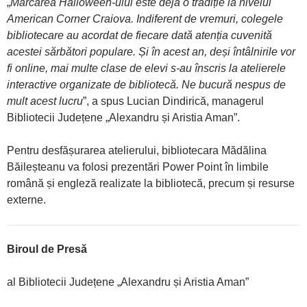
„
Marcarea Halloween-ului este deja o tradiție la nivelul
American Corner Craiova. Indiferent de vremuri, colegele
bibliotecare au acordat de fiecare dată atenția cuvenită
acestei sărbători populare. Și în acest an, deși întâlnirile vor
fi online, mai multe clase de elevi s-au înscris la atelierele
interactive organizate de bibliotecă. Ne bucură nespus de
mult acest lucru
”, a spus Lucian Dindirică, managerul
Bibliotecii Județene „Alexandru și Aristia Aman”.
Pentru desfășurarea atelierului, bibliotecara Mădălina
Băileșteanu va folosi prezentări Power Point în limbile
română și engleză realizate la bibliotecă, precum și resurse
externe.
Biroul de Presă
al Bibliotecii Județene „Alexandru și Aristia Aman”