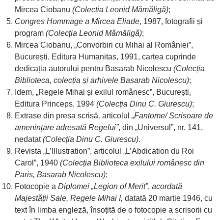
Mircea Ciobanu
(Colecția Leonid Mămăligă)
;
Congres Hommage a Mircea Eliade
, 1987, fotografii și
program
(Colecția Leonid Mămăligă)
;
Mircea Ciobanu, „Convorbiri cu Mihai al României”,
București, Editura Humanitas, 1991, cartea cuprinde
dedicația autorului pentru Basarab Nicolescu
(Colecția
Biblioteca, colecția și arhivele Basarab Nicolescu)
;
Idem, „Regele Mihai și exilul românesc”, București,
Editura Princeps, 1994
(Colecția Dinu C. Giurescu)
;
Extrase din presa scrisă
,
articolul
„Fantome/ Scrisoare de
amenințare adresată Regelui”
, din „Universul”, nr. 141,
nedatat
(Colecția Dinu C. Giurescu)
.
Revista „L’Illustration”, articolul „L’Abdication du Roi
Carol”, 1940
(Colecția Biblioteca exilului românesc din
Paris, Basarab Nicolescu)
;
Fotocopie a
Diplomei „Legion of Merit”
,
acordată
Majestății Sale, Regele Mihai I,
datată 20 martie 1946, cu
text în limba engleză, însoțită de o fotocopie a scrisorii cu