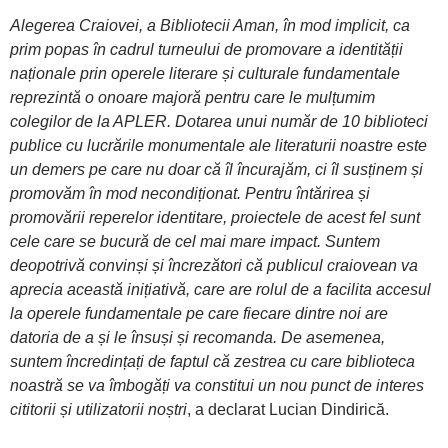
Alegerea Craiovei, a Bibliotecii Aman, în mod implicit, ca
prim popas în cadrul turneului de promovare a identității
naționale prin operele literare și culturale fundamentale
reprezintă o onoare majoră pentru care le mulțumim
colegilor de la APLER. Dotarea unui număr de 10 biblioteci
publice cu lucrările monumentale ale literaturii noastre este
un demers pe care nu doar că îl încurajăm, ci îl susținem și
promovăm în mod necondiționat. Pentru întărirea și
promovării reperelor identitare, proiectele de acest fel sunt
cele care se bucură de cel mai mare impact. Suntem
deopotrivă convinși și încrezători că publicul craiovean va
aprecia această inițiativă, care are rolul de a facilita accesul
la operele fundamentale pe care fiecare dintre noi are
datoria de a și le însuși și recomanda. De asemenea,
suntem încredințați de faptul că zestrea cu care biblioteca
noastră se va îmbogăți va constitui un nou punct de interes
cititorii și utilizatorii noștri
, a declarat Lucian Dindirică.