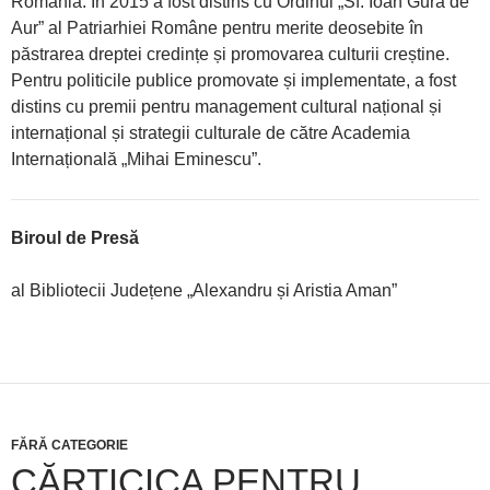
România. În 2015 a fost distins cu Ordinul „Sf. Ioan Gură de
Aur” al Patriarhiei Române pentru merite deosebite în
păstrarea dreptei credințe și promovarea culturii creștine.
Pentru politicile publice promovate și implementate, a fost
distins cu premii pentru management cultural național și
internațional și strategii culturale de către Academia
Internațională „Mihai Eminescu”.
Biroul de Presă
al Bibliotecii Județene „Alexandru și Aristia Aman”
FĂRĂ CATEGORIE
CĂRTICICA PENTRU