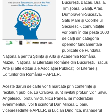
București, Bacău, Brăila,
Timișoara, Galați, Arad,
Dumbrăveni-Suceava,
Satu Mare și Odorheiul
Secuiesc -, comunitățile
vor primi în dar peste 1000
de cărți din categoria
operelor fundamentale
publicate de Fundația
Națională pentru Știință și Artă și Academia Română,
Muzeul Național al Literaturii Române din București, Tracus
Arte și alte edituri ale Asociației Publicațiilor Literare și
Editurilor din România – APLER.
Aceste daruri de carte vor fi marcate prin conferințe și
recitaluri publice. La Craiova, sunt invitați prof.univ.dr. Silviu
Angelescu, prof.univ.dr. Nicu Panea, iar moderatorii
evenimentului vor fi scriitorul Dan Mircea Cipariu,
vicepreședintele APLER, și Lucian Dindirică, managerul