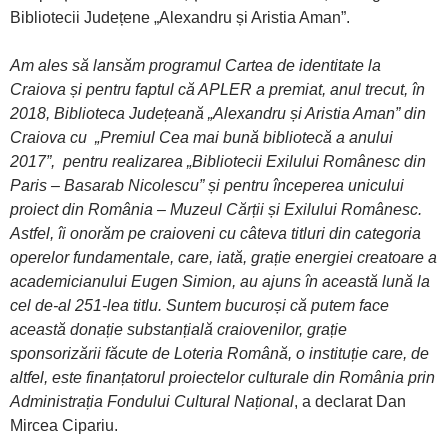
Bibliotecii Județene „Alexandru și Aristia Aman”.
Am ales să lansăm programul Cartea de identitate la
Craiova și pentru faptul că APLER a premiat, anul trecut, în
2018, Biblioteca Județeană „Alexandru și Aristia Aman” din
Craiova cu „Premiul Cea mai bună bibliotecă a anului
2017”, pentru realizarea „Bibliotecii Exilului Românesc din
Paris – Basarab Nicolescu” și pentru începerea unicului
proiect din România – Muzeul Cărții și Exilului Românesc.
Astfel, îi onorăm pe craioveni cu câteva titluri din categoria
operelor fundamentale, care, iată, grație energiei creatoare a
academicianului Eugen Simion, au ajuns în această lună la
cel de-al 251-lea titlu. Suntem bucuroși că putem face
această donație substanțială craiovenilor, grație
sponsorizării făcute de Loteria Română, o instituție care, de
altfel, este finanțatorul proiectelor culturale din România prin
Administrația Fondului Cultural Național
, a declarat Dan
Mircea Cipariu.