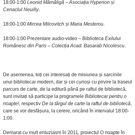
18:00-1:00
Leonid Mămăligă – Asociația Hyperion și
Cenaclul Neuilly
.
18:00-1:00
Mircea Milcovitch și Maria Mesterou
.
18:00-1:00 Prezentare audio-video –
Biblioteca Exilului
Românesc din Paris – Colecția Acad. Basarab Nicolescu
.
De asemenea, toți cei interesați de misiunea și sarcinile
unui bibliotecar modern, dar și cei curioși cu privire la traseul
parcurs de carte, de la editură până pe raftul de bibliotecă,
sunt invitați să participe la programele
Bibliotecar pentru o
noapte!
, respectiv
De la târgul de carte la raftul de bibliotecă
,
care se vor desfășura, la cerere, oricând în intervalul 18:00-
1:00.
Demarat cu mult entuziasm în 2011, proiectul O noapte în