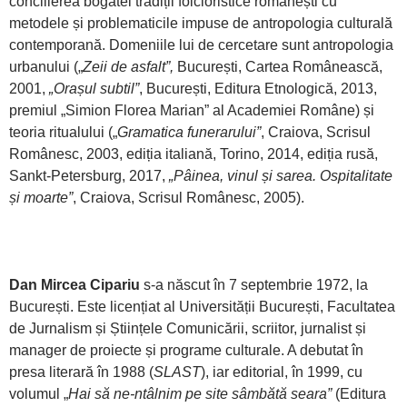
concilierea bogatei tradiții folcloristice românești cu
metodele și problematicile impuse de antropologia culturală
contemporană. Domeniile lui de cercetare sunt antropologia
urbanului („
Zeii de asfalt”,
București, Cartea Românească,
2001,
„
Orașul subtil”
, București, Editura Etnologică, 2013,
premiul „Simion Florea Marian” al Academiei Române) și
teoria ritualului („
Gramatica funerarului”
, Craiova, Scrisul
Românesc, 2003, ediția italiană, Torino, 2014, ediția rusă,
Sankt-Petersburg, 2017,
„
Pâinea, vinul și sarea. Ospitalitate
și moarte”
, Craiova, Scrisul Românesc, 2005).
Dan Mircea Cipariu
s-a născut în 7 septembrie 1972, la
București. Este licențiat al Universității București, Facultatea
de Jurnalism și Științele Comunicării, scriitor, jurnalist și
manager de proiecte și programe culturale. A debutat în
presa literară în 1988 (
SLAST
), iar editorial, în 1999, cu
volumul „
Hai să ne-ntâlnim pe site sâmbătă seara”
(Editura