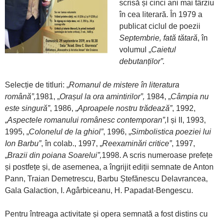
scrisă și cinci ani mai târziu
în cea literară. În 1979 a
publicat ciclul de poezii
Septembrie, fată tătară
, în
volumul „
Caietul
debutanților”.
Selecție de titluri: „
Romanul de mistere în literatura
română”,
1981, „
Orașul la ora amintirilor”,
1984, „
Câmpia nu
este singură”
, 1986, „
Aproapele nostru trădează”
, 1992,
„
Aspectele romanului românesc contemporan”,
I și II, 1993,
1995, „
Colonelul de la ghiol”
, 1996, „
Simbolistica poeziei lui
Ion Barbu”
, în colab., 1997, „
Reexaminări critice”
, 1997,
„
Brazii din poiana Soarelui”,
1998. A scris numeroase prefețe
și postfețe și, de asemenea, a îngrijit ediții semnate de Anton
Pann, Traian Demetrescu, Barbu Ștefănescu Delavrancea,
Gala Galaction, I. Agârbiceanu, H. Papadat-Bengescu.
Pentru întreaga activitate și opera semnată a fost distins cu