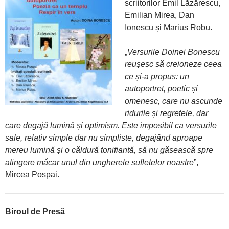
scriitorilor Emil Lăzărescu,
Emilian Mirea, Dan
Ionescu și Marius Robu.
„
Versurile Doinei Bonescu
reușesc să creioneze ceea
ce și-a propus: un
autoportret, poetic și
omenesc, care nu ascunde
ridurile și regretele, dar
care degajă lumină și optimism. Este imposibil ca versurile
sale, relativ simple dar nu simpliste, degajând aproape
mereu lumină și o căldură tonifiantă, să nu găsească spre
atingere măcar unul din ungherele sufletelor noastre
”,
Mircea Pospai.
Biroul de Presă