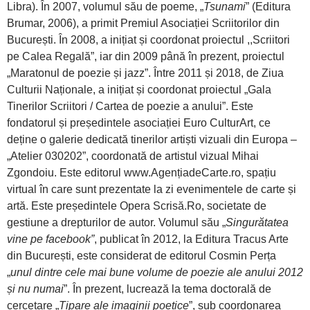
Libra). În 2007, volumul său de poeme, „
Tsunami
” (Editura
Brumar, 2006), a primit Premiul Asociației Scriitorilor din
București. În 2008, a inițiat și coordonat proiectul ,,Scriitori
pe Calea Regală”, iar din 2009 până în prezent, proiectul
„Maratonul de poezie și jazz”. Între 2011 și 2018, de Ziua
Culturii Naționale, a inițiat și coordonat proiectul „Gala
Tinerilor Scriitori / Cartea de poezie a anului”. Este
fondatorul și președintele asociației Euro CulturArt, ce
deține o galerie dedicată tinerilor artiști vizuali din Europa –
„Atelier 030202”, coordonată de artistul vizual Mihai
Zgondoiu. Este editorul www.AgențiadeCarte.ro, spațiu
virtual în care sunt prezentate la zi evenimentele de carte și
artă. Este președintele Opera Scrisă.Ro, societate de
gestiune a drepturilor de autor. Volumul său „
Singurătatea
vine pe facebook”
, publicat în 2012, la Editura Tracus Arte
din București, este considerat de editorul Cosmin Perța
„
unul dintre cele mai bune volume de poezie ale anului 2012
și nu numai
”. În prezent, lucrează la tema doctorală de
cercetare „
Tipare ale imaginii poetice
”, sub coordonarea