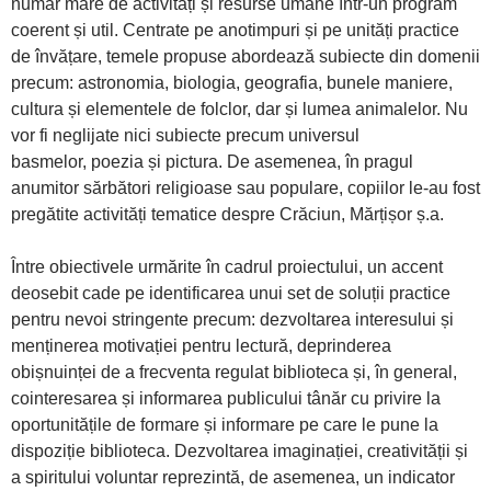
număr mare de activități și resurse umane într-un program
coerent și util. Centrate pe anotimpuri și pe unități practice
de învățare, temele propuse abordează subiecte din domenii
precum: astronomia, biologia, geografia, bunele maniere,
cultura și elementele de folclor, dar și lumea animalelor. Nu
vor fi neglijate nici subiecte precum universul
basmelor, poezia și pictura. De asemenea, în pragul
anumitor sărbători religioase sau populare, copiilor le-au fost
pregătite activități tematice despre Crăciun, Mărțișor ș.a.
Între obiectivele urmărite în cadrul proiectului, un accent
deosebit cade pe identificarea unui set de soluții practice
pentru nevoi stringente precum: dezvoltarea interesului și
menținerea motivației pentru lectură, deprinderea
obișnuinței de a frecventa regulat biblioteca și, în general,
cointeresarea și informarea publicului tânăr cu privire la
oportunitățile de formare și informare pe care le pune la
dispoziție biblioteca. Dezvoltarea imaginației, creativității și
a spiritului voluntar reprezintă, de asemenea, un indicator