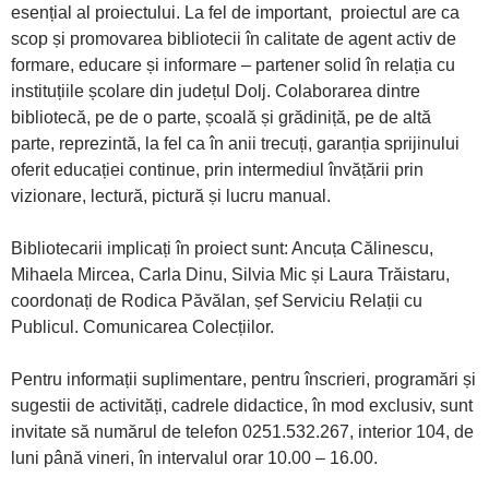
esențial al proiectului. La fel de important, proiectul are ca
scop și promovarea bibliotecii în calitate de agent activ de
formare, educare și informare – partener solid în relația cu
instituțiile școlare din județul Dolj. Colaborarea dintre
bibliotecă, pe de o parte, școală și grădiniță, pe de altă
parte, reprezintă, la fel ca în anii trecuți, garanția sprijinului
oferit educației continue, prin intermediul învățării prin
vizionare, lectură, pictură și lucru manual.
Bibliotecarii implicați în proiect sunt: Ancuța Călinescu,
Mihaela Mircea, Carla Dinu, Silvia Mic și Laura Trăistaru,
coordonați de Rodica Păvălan, șef Serviciu Relații cu
Publicul. Comunicarea Colecțiilor.
Pentru informații suplimentare, pentru înscrieri, programări și
sugestii de activități, cadrele didactice, în mod exclusiv, sunt
invitate să numărul de telefon 0251.532.267, interior 104, de
luni până vineri, în intervalul orar 10.00 – 16.00.