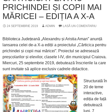
PRICHINDEI ȘI COPII MAI
MĂRICEI – EDIȚIA A X-A
24 SEPTEMBRIE 2019
ADMIN
LASĂ UN COMENTARIU
Biblioteca Județeană „Alexandru și Aristia Aman” anunță
lansarea celei de-a X-a ediții a proiectului „Cărticica pentru
prichindei și copii mai măricei”. Proiectul se adresează
preșcolarilor și elevilor, clasele I-IV, din municipiul Craiova.
Miercuri, 25 septembrie 2019, debutează înscrierile la care
sunt invitate să aplice exclusiv cadrele didactice.
Structurată în
20 de teme
interactive,
ediția de față
debutează
luni, 7