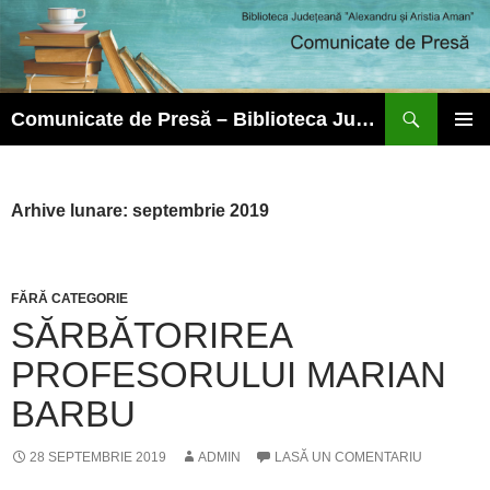
Caută
Comunicate de Presă – Biblioteca Județeană ”Alexandru și Aristia Aman”
SARI
MENIU
LA
PRINCI
CONȚINUT
Arhive lunare: septembrie 2019
FĂRĂ CATEGORIE
SĂRBĂTORIREA
PROFESORULUI MARIAN
BARBU
28 SEPTEMBRIE 2019
ADMIN
LASĂ UN COMENTARIU