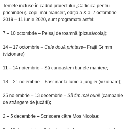
Temele incluse în cadrul proiectului „Cărticica pentru
prichindei și copii mai măricei”, ediția a X-a, 7 octombrie
2019 – 11 iunie 2020, sunt programate astfel:
7 – 10 octombrie – Peisaj de toamnă (pictură/colaj);
14 – 17 octombrie –
Cele două prințese
– Frații Grimm
(vizionare);
11 – 14 noiembrie – Să cunoaștem bunele maniere;
18 – 21 noiembrie – Fascinanta lume a junglei (vizionare);
25 noiembrie – 13 decembrie –
Să fim mai buni
! (campanie
de strângere de jucării);
2 – 5 decembrie – Scrisoare către Moș Nicolae;