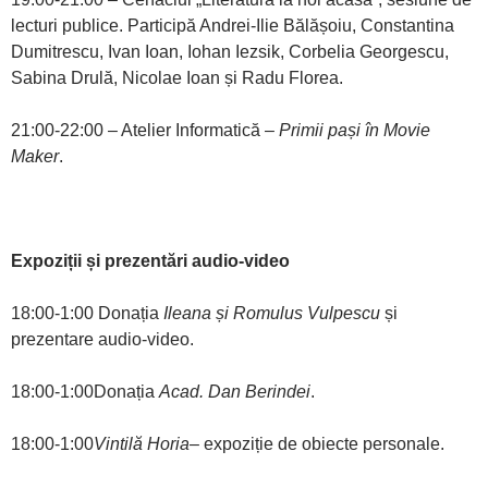
lecturi publice. Participă Andrei-Ilie Bălășoiu, Constantina
Dumitrescu, Ivan Ioan, Iohan Iezsik, Corbelia Georgescu,
Sabina Drulă, Nicolae Ioan și Radu Florea.
21:00-22:00 – Atelier Informatică
– Primii pași în Movie
Maker
.
Expoziții și prezentări audio-video
18:00-1:00 Donația
Ileana și Romulus Vulpescu
și
prezentare audio-video.
18:00-1:00Donația
Acad. Dan Berindei
.
18:00-1:00
Vintilă Horia
– expoziție de obiecte personale.