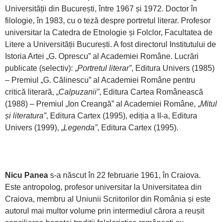
Universității din București, între 1967 și 1972. Doctor în
filologie, în 1983, cu o teză despre portretul literar. Profesor
universitar la Catedra de Etnologie și Folclor, Facultatea de
Litere a Universității București. A fost directorul Institutului de
Istoria Artei „G. Oprescu” al Academiei Române. Lucrări
publicate (selectiv): „
Portretul literar”
, Editura Univers (1985)
– Premiul „G. Călinescu” al Academiei Române pentru
critică literară, „
Calpuzanii”
, Editura Cartea Românească
(1988) – Premiul „Ion Creangă” al Academiei Române, „
Mitul
și literatura”
, Editura Cartex (1995), ediția a II-a, Editura
Univers (1999), „
Legenda”
, Editura Cartex (1995).
Nicu Panea
s-a născut în 22 februarie 1961, în Craiova.
Este antropolog, profesor universitar la Universitatea din
Craiova, membru al Uniunii Scriitorilor din România și este
autorul mai multor volume prin intermediul cărora a reușit