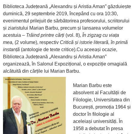
Biblioteca Județeană „Alexandru și Aristia Aman” găzduiește
duminică, 29 septembrie 2019, începând cu ora 10:30,
evenimentul prilejuit de sărbătorirea profesorului, scriitorului
și ziaristului Marian Barbu, precum și lansarea volumelor
acestuia –
Trăind printre cărți
(vol. 8),
În zigzag cu viața
mea,
(2 volume), respectiv
Critică și istorie literară, în primă
instanță
(antologie de texte critice).Cu aceeași ocazie,
Biblioteca Județeană „Alexandru și Aristia Aman”
organizează, în Salonul Expozițional, o expoziție omagială
alcătuită din cărțile lui Marian Barbu.
Marian Barbu este
absolvent al Facultății de
Filologie, Universitatea din
București, promoția 1964 și
doctor în filologie al
aceleiași universități. În
1958 a debutat în presa