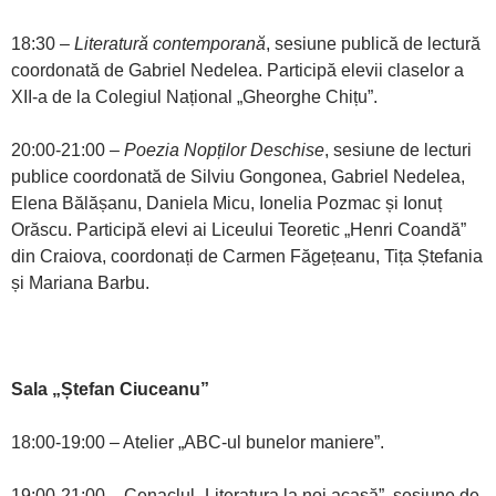
18:30 –
Literatură contemporană
, sesiune publică de lectură
coordonată de Gabriel Nedelea. Participă elevii claselor a
XII-a de la Colegiul Național „Gheorghe Chițu”.
20:00-21:00 –
Poezia Nopților Deschise
, sesiune de lecturi
publice coordonată de Silviu Gongonea, Gabriel Nedelea,
Elena Bălășanu, Daniela Micu, Ionelia Pozmac și Ionuț
Orăscu. Participă elevi ai Liceului Teoretic „Henri Coandă”
din Craiova, coordonați de Carmen Făgețeanu, Tița Ștefania
și Mariana Barbu.
Sala „Ștefan Ciuceanu”
18:00-19:00 – Atelier „ABC-ul bunelor maniere”.
19:00-21:00 – Cenaclul „Literatura la noi acasă”, sesiune de