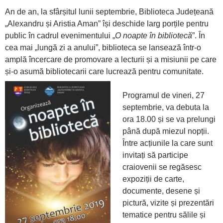
An de an, la sfârșitul lunii septembrie, Biblioteca Județeană
„Alexandru și Aristia Aman” își deschide larg porțile pentru
public în cadrul evenimentului „
O noapte în bibliotecă
”. În
cea mai „lungă zi a anului”, biblioteca se lansează într-o
amplă încercare de promovare a lecturii și a misiunii pe care
și-o asumă bibliotecarii care lucrează pentru comunitate.
Programul de vineri, 27
septembrie, va debuta la
ora 18.00 și se va prelungi
până după miezul nopții.
Între acțiunile la care sunt
invitați să participe
craiovenii se regăsesc
expoziții de carte,
documente, desene și
pictură, vizite și prezentări
tematice pentru sălile și