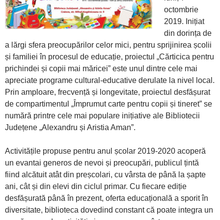
octombrie
2019. Inițiat
din dorința de
a lărgi sfera preocupărilor celor mici, pentru sprijinirea școlii
și familiei în procesul de educație, proiectul „Cărticica pentru
prichindei și copii mai măricei” este unul dintre cele mai
apreciate programe cultural-educative derulate la nivel local.
Prin amploare, frecvență și longevitate, proiectul desfășurat
de compartimentul „Împrumut carte pentru copii și tineret” se
numără printre cele mai populare inițiative ale Bibliotecii
Județene „Alexandru și Aristia Aman”.
Activitățile propuse pentru anul școlar 2019-2020 acoperă
un evantai generos de nevoi și preocupări, publicul țintă
fiind alcătuit atât din preșcolari, cu vârsta de până la șapte
ani, cât și din elevi din ciclul primar. Cu fiecare ediție
desfășurată până în prezent, oferta educațională a sporit în
diversitate, biblioteca dovedind constant că poate integra un