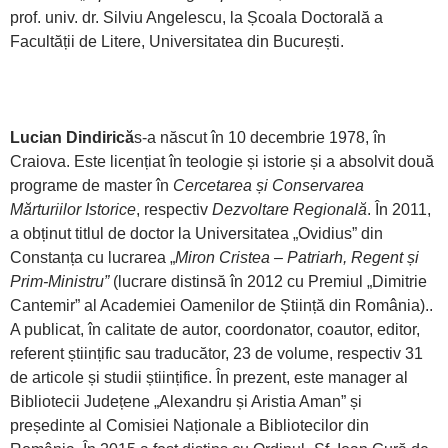
prof. univ. dr. Silviu Angelescu, la Școala Doctorală a
Facultății de Litere, Universitatea din București.
Lucian Dindirică
s-a născut în 10 decembrie 1978, în
Craiova. Este licențiat în teologie și istorie și a absolvit două
programe de master în
Cercetarea și Conservarea
Mărturiilor Istorice
, respectiv
Dezvoltare Regională
. În 2011,
a obținut titlul de doctor la Universitatea „Ovidius” din
Constanța cu lucrarea „
Miron Cristea – Patriarh, Regent și
Prim-Ministru”
(lucrare distinsă în 2012 cu Premiul „Dimitrie
Cantemir” al Academiei Oamenilor de Știință din România)..
A publicat, în calitate de autor, coordonator, coautor, editor,
referent științific sau traducător, 23 de volume, respectiv 31
de articole și studii științifice. În prezent, este manager al
Bibliotecii Județene „Alexandru și Aristia Aman” și
președinte al Comisiei Naționale a Bibliotecilor din