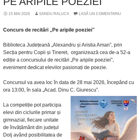
PE ARIPILE POEZIEI
15 MAI 2026
SANDU RALUCA
LASĂ UN COMENTARIU
Concurs de recitări „Pe aripile poeziei”
Biblioteca Județeană „Alexandru și Aristia Aman”, prin
Secția pentru Copii și Tineret, organizează cea de-a 52-a
ediție a concursului de recitări „Pe aripile poeziei”,
eveniment dedicat elevilor pasionați de poezie.
Concursul va avea loc în data de 28 mai 2026, începând cu
ora 13:00, în sala „Acad. Dinu C. Giurescu”.
La competiție pot participa
elevi din ciclurile primar și
gimnazial, fiecare unitate
de învățământ din județul
Dolj având posibilitatea de