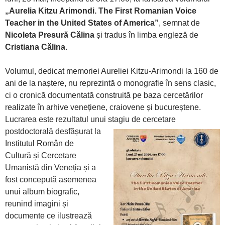
„Aurelia Kitzu Arimondi. The First Romanian Voice
Teacher in the United States of America”
, semnat de
Nicoleta Presură Călina
și tradus în limba engleză de
Cristiana Călina
.
Volumul, dedicat memoriei Aureliei Kitzu-Arimondi la 160 de
ani de la naștere, nu reprezintă o monografie în sens clasic,
ci o cronică documentată construită pe baza cercetărilor
realizate în arhive venețiene, craiovene și bucureștene.
Lucrarea este rezultatul unui
stagiu de cercetare
postdoctorală desfășurat la
Institutul Român de
Cultură și Cercetare
Umanistă din Veneția și a
fost concepută asemenea
unui album biografic,
reunind imagini și
documente ce ilustrează