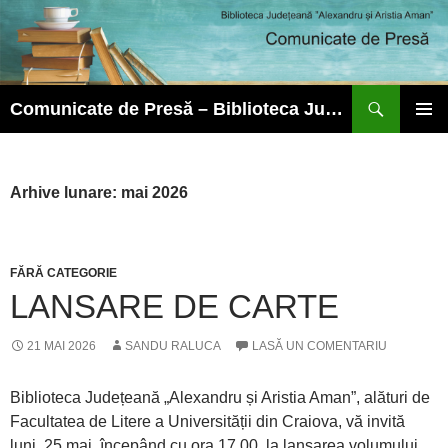
Caută
Comunicate de Presă – Biblioteca Județeană ”Alexandru și Aristia Aman”
SARI
MENIU
LA
PRINCI
CONȚINUT
Arhive lunare: mai 2026
FĂRĂ CATEGORIE
LANSARE DE CARTE
21 MAI 2026
SANDU RALUCA
LASĂ UN COMENTARIU
Biblioteca Județeană „Alexandru și Aristia Aman”, alături de
Facultatea de Litere a Universității din Craiova, vă invită
luni, 25 mai, începând cu ora 17.00, la lansarea volumului