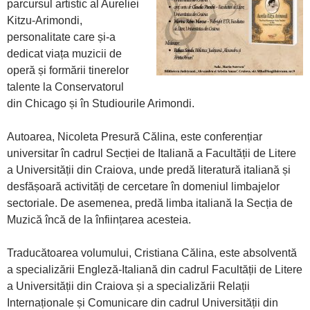
parcursul artistic al Aureliei
Kitzu-Arimondi,
personalitate care și-a
dedicat viața muzicii de
operă și formării tinerelor
talente la Conservatorul
din Chicago și în Studiourile Arimondi.
Autoarea, Nicoleta Presură Călina, este conferențiar
universitar în cadrul Secției de Italiană a Facultății de Litere
a Universității din Craiova, unde predă literatură italiană și
desfășoară activități de cercetare în domeniul limbajelor
sectoriale. De asemenea, predă limba italiană la Secția de
Muzică încă de la înființarea acesteia.
Traducătoarea volumului, Cristiana Călina, este absolventă
a specializării Engleză-Italiană din cadrul Facultății de Litere
a Universității din Craiova și a specializării Relații
Internaționale și Comunicare din cadrul Universității din