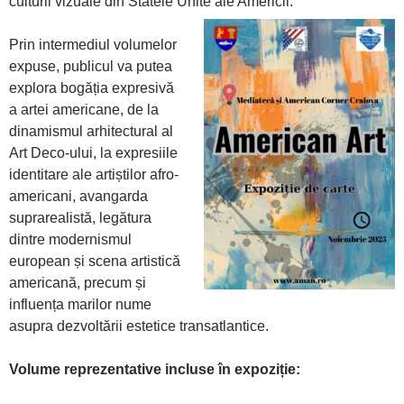
culturii vizuale din Statele Unite ale Americii.
Prin intermediul volumelor
expuse, publicul va putea
explora bogăția expresivă
a artei americane, de la
dinamismul arhitectural al
Art Deco-ului, la expresiile
identitare ale artiștilor afro-
americani, avangarda
suprarealistă, legătura
dintre modernismul
european și scena artistică
americană, precum și
influența marilor nume
asupra dezvoltării estetice transatlantice.
Volume reprezentative incluse în expoziție: