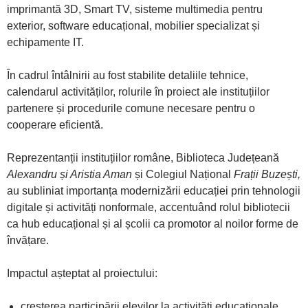
imprimantă 3D, Smart TV, sisteme multimedia pentru
exterior, software educațional, mobilier specializat și
echipamente IT.
În cadrul întâlnirii au fost stabilite detaliile tehnice,
calendarul activităților, rolurile în proiect ale instituțiilor
partenere și procedurile comune necesare pentru o
cooperare eficientă.
Reprezentanții instituțiilor române, Biblioteca Județeană
Alexandru și Aristia Aman
și Colegiul Național
Frații Buzești,
au subliniat importanța modernizării educației prin tehnologii
digitale și activități nonformale, accentuând rolul bibliotecii
ca hub educațional și al școlii ca promotor al noilor forme de
învățare.
Impactul așteptat al proiectului:
creșterea participării elevilor la activități educaționale