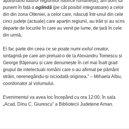
aparținând tuturor regiunilor istorice românești), am dorit să
punem în față o
oglindă
(pe cât posibil integratoare) a celor
din din zona Olteniei, a celor care, născuți într-unul din cele
cinci județe (actuale) care aparțin regiunii, au trăit și au scris
departe de locurile în care au venit pe lume, de țară în cele
din urmă.
Ei fac parte din ceea ce se poate numi
exilul creator
,
sintagmă pe care am preluat-o de la Alexandru Tomescu și
George Băjenaru și care denumește în cel mai înalt grad
grupul de intelectuali români care s-au afirmat pe pământ
străin, nerenegându-și niciodată originea.” – Mihaela Albu,
coordonator al volumului.
Evenimentul va avea loc începând cu ora 12:00, în sala
„Acad. Dinu C. Giurescu” a Bibliotecii Județene Aman.