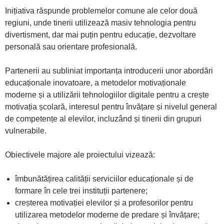
Inițiativa răspunde problemelor comune ale celor două
regiuni, unde tinerii utilizează masiv tehnologia pentru
divertisment, dar mai puțin pentru educație, dezvoltare
personală sau orientare profesională.
Partenerii au subliniat importanța introducerii unor abordări
educaționale inovatoare, a metodelor motivaționale
moderne și a utilizării tehnologiilor digitale pentru a crește
motivația școlară, interesul pentru învățare și nivelul general
de competențe al elevilor, incluzând și tinerii din grupuri
vulnerabile.
Obiectivele majore ale proiectului vizează:
îmbunătățirea calității serviciilor educaționale și de
formare în cele trei instituții partenere;
creșterea motivației elevilor și a profesorilor pentru
utilizarea metodelor moderne de predare și învățare;