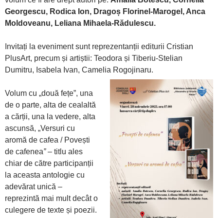
Georgescu, Rodica Ion, Dragoș Florinel-Marogel, Anca
Moldoveanu, Leliana Mihaela-Rădulescu
.
Invitați la eveniment sunt reprezentanții editurii Cristian
PlusArt, precum și artiștii: Teodora și Tiberiu-Stelian
Dumitru, Isabela Ivan, Camelia Rogojinaru.
Volum cu „două fețe”, una
de o parte, alta de cealaltă
a cărții, una la vedere, alta
ascunsă, „Versuri cu
aromă de cafea / Povești
de cafenea
”
– titlu ales
chiar de către participanții
la aceasta antologie cu
adevărat unică –
reprezintă mai mult decât o
culegere de texte și poezii.