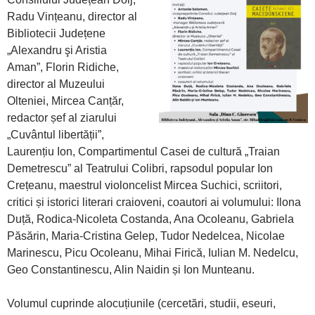
Radu Vințeanu, director al
Bibliotecii Județene
„Alexandru şi Aristia
Aman”, Florin Ridiche,
director al Muzeului
Olteniei, Mircea Canțăr,
redactor șef al ziarului
„Cuvântul libertății”,
Laurențiu Ion, Compartimentul Casei de cultură „Traian
Demetrescu” al Teatrului Colibri, rapsodul popular Ion
Crețeanu, maestrul violoncelist Mircea Suchici, scriitori,
critici și istorici literari craioveni, coautori ai volumului: Ilona
Duță, Rodica-Nicoleta Costanda, Ana Ocoleanu, Gabriela
Păsărin, Maria-Cristina Gelep, Tudor Nedelcea, Nicolae
Marinescu, Picu Ocoleanu, Mihai Firică, Iulian M. Nedelcu,
Geo Constantinescu, Alin Naidin și Ion Munteanu.
Volumul cuprinde alocuțiunile (cercetări, studii, eseuri,