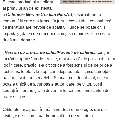
El este totodată și un bilanț
al primului an de existență
a
Cafenelei literare Cristian PlusArt
, o sărbătoare a
comunității care s-a format în jurul acestei idei, ce confirmă
că literatura are nevoie de spații vii, unde se poate citi și
împărtăși, dar și de oameni dispuși să o primească și să o
ducă mai departe.
„Versuri cu aromă de cafea/Povești de cafenea
conține
lucrări surprinzător de reușite, mai ales că ele provin dintr-un
loc în care, practic, s-a citit orice a fost scris și de pe orice a
fost scris: telefon, laptop, cărți deja editate, fițuici, carnețele,
ba chiar și de pe șervețele. Și, mai mult decât atât, este o
ocazie unică de a cunoaște autori care, pe viitor, vor fi
căutați în librării, grație devenirii lor ca poeți ori scriitori de
mare succes.
Cititorule, ai așadar în mâini nu doar o antologie, dar și o
invitație de a continua drumul alături de noi, de a