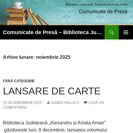
Caută
Comunicate de Presă – Biblioteca Județeană ”Alexandru și Aristia Aman”
SARI
MENIU
LA
PRINCI
CONȚINUT
Arhive lunare: noiembrie 2025
FĂRĂ CATEGORIE
LANSARE DE CARTE
28 NOIEMBRIE 2025
SANDU RALUCA
LASĂ UN
COMENTARIU
Biblioteca Județeană „Alexandru și Aristia Aman”
găzduiește luni, 8 decembrie, lansarea volumului