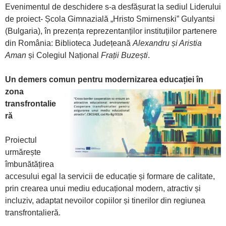
Evenimentul de deschidere s-a desfășurat la sediul Liderului
de proiect- Școla Gimnazială „Hristo Smirnenski” Gulyantsi
(Bulgaria), în prezența reprezentanților instituțiilor partenere
din România: Biblioteca Județeană
Alexandru și Aristia
Aman
și Colegiul Național
Frații Buzești
.
Un demers comun pentru modernizarea educației în
zona
transfrontalie
ră
Proiectul
urmărește
îmbunătățirea
accesului egal la servicii de educație și formare de calitate,
prin crearea unui mediu educațional modern, atractiv și
incluziv, adaptat nevoilor copiilor și tinerilor din regiunea
transfrontalieră.