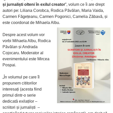
și jurnaliști olteni în exilul creator
”, volum ce îi are drept
autori pe: Liliana Corobca, Rodica Păvălan, Maria Vaida,
Carmen Făgețeanu, Carmen Pogonici, Camelia Zăbavă, și
este coordonat de Mihaela Albu.
Despre acest volum vor
vorbi Mihaela Albu, Rodica
Păvălan și Andrada
Cojocaru. Moderator al
evenimentului este Mircea
Pospai.
„În volumul pe care îl
propunem cititorilor
interesați (acesta fiind
primul dintr-o serie
dedicată exilaților –
scriitori și jurnaliști –