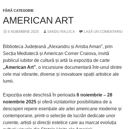
FĂRĂ CATEGORIE
AMERICAN ART
6 NOIEMBRIE 2025
SANDU RALUCA
LASĂ UN COMENTARIU
Biblioteca Județeană „Alexandru și Aristia Aman”, prin
Secția Mediatecă și American Corner Craiova, invită
publicul iubitor de cultură și artă la expoziția de carte
„American Art”
, o incursiune documentară într-unul dintre
cele mai vibrante, diverse și inovatoare spații artistice ale
lumii.
Expoziția este deschisă în perioada
6 noiembrie – 28
noiembrie 2025
și oferă vizitatorilor posibilitatea de a
descoperi repere esențiale ale artei americane moderne și
contemporane, printr-o selecție de lucrări dedicate unor
curente, artiști și direcții estetice care au marcat evoluția