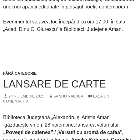
unei noi apariții editoriale în peisajul poetic contemporan.
Evenimentul va avea loc începând cu ora 17:00, în sala
„Acad. Dinu C. Giurescu” a Bibliotecii Județene Aman.
FĂRĂ CATEGORIE
LANSARE DE CARTE
24 NOIEMBRIE 2025
SANDU RALUCA
LASĂ UN
COMENTARIU
Biblioteca Județeană „Alexandru și Aristia Aman”
găzduiește vineri, 28 noiembrie, lansarea volumului
„Povești de cafenea”
/ „
Versuri cu aromă de cafea
”,
volum ce îi are drept autori pe:
Amalia Botescu, Cornelia