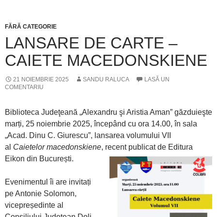
FĂRĂ CATEGORIE
LANSARE DE CARTE –
CAIETE MACEDONSKIENE
21 NOIEMBRIE 2025
SANDU RALUCA
LASĂ UN
COMENTARIU
Biblioteca Judeţeană „Alexandru şi Aristia Aman” găzduieşte
marți, 25 noiembrie 2025, începând cu ora 14.00, în sala
„Acad. Dinu C. Giurescu”, lansarea volumului VII
al
Caietelor macedonskiene
, recent publicat de Editura
Eikon din București.
Evenimentul îi are invitați
pe Antonie Solomon,
vicepreședinte al
Consiliului Județean Dolj,