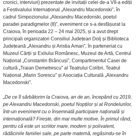
cronici, interviuri) prezentate de invitații celei de-a VII-a ediții
a Festivalului Internațional „Alexandru Macedonski”, în
cadrul Simpozionului „Alexandru Macedonski, poetul
paradei paradigmelor (II)”, eveniment ce s-a desfășurat la
Craiova, în perioada 22 – 24 mai 2025, și a avut drept
principali organizatori Consiliul Județean Dolj și Biblioteca
Județeană „Alexandru și Aristia Aman”, în parteneriat cu
Muzeul Cărții și Exilului Românesc, Muzeul de Artă, Centrul
Național „Constantin Brâncuși”, Compartimentul Casei de
cultură „Traian Demetrescu” al Teatrului Colibri, Teatrul
Național „Marin Sorescu” și Asociația Culturală „Alexandru
Macedonski”.
„De ce îl sărbătorim la Craiova, an de an, începând cu 2019,
pe Alexandru Macedonski, poetul Nopților și al Rondelurilor,
într-un eveniment cu o însemnată participare națională și
internațională? Firește, din mai multe motive. În primul rând,
pentru că este un scriitor mare, modern și polivalent,
rădăcinile familiei sale, pe parte maternă, regăsindu-se în