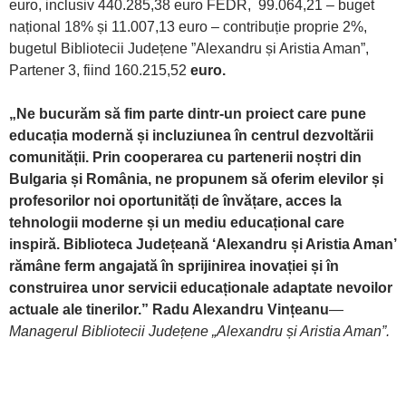
euro, inclusiv 440.285,38 euro FEDR, 99.064,21 – buget
național 18% și 11.007,13 euro – contribuție proprie 2%,
bugetul Bibliotecii Județene ”Alexandru și Aristia Aman”,
Partener 3, fiind 160.215,52
euro.
„Ne bucurăm să fim parte dintr-un proiect care pune
educația modernă și incluziunea în centrul dezvoltării
comunității. Prin cooperarea cu partenerii noștri din
Bulgaria și România, ne propunem să oferim elevilor și
profesorilor noi oportunități de învățare, acces la
tehnologii moderne și un mediu educațional care
inspiră. Biblioteca Județeană ‘Alexandru și Aristia Aman’
rămâne ferm angajată în sprijinirea inovației și în
construirea unor servicii educaționale adaptate nevoilor
actuale ale tinerilor.” Radu Alexandru Vințeanu
—
Managerul Bibliotecii Județene „Alexandru și Aristia Aman”.