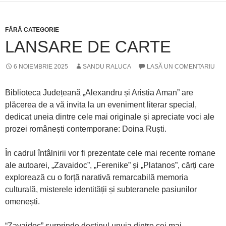
FĂRĂ CATEGORIE
LANSARE DE CARTE
6 NOIEMBRIE 2025
SANDU RALUCA
LASĂ UN COMENTARIU
Biblioteca Județeană „Alexandru și Aristia Aman” are
plăcerea de a vă invita la un eveniment literar special,
dedicat uneia dintre cele mai originale și apreciate voci ale
prozei românești contemporane: Doina Ruști.
În cadrul întâlnirii vor fi prezentate cele mai recente romane
ale autoarei, „Zavaidoc”, „Ferenike” și „Platanos”, cărți care
explorează cu o forță narativă remarcabilă memoria
culturală, misterele identității și subteranele pasiunilor
omenești.
“Zavaidoc” surprinde destinul unuia dintre cei mai