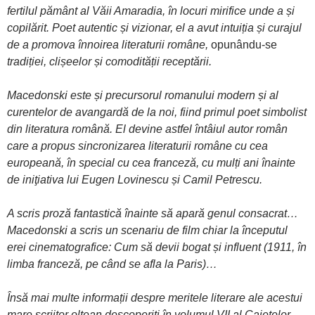
fertilul pământ al Văii Amaradia, în locuri mirifice unde a și
copilărit.
Poet autentic și vizionar, el a avut intuiția și curajul
de a promova înnoirea literaturii române,
opunându-se
tradiției, clișeelor și comodității receptării.
Macedonski este și precursorul romanului modern și al
curentelor de avangardă de la noi, fiind primul poet simbolist
din literatura română.
El devine astfel întâiul autor român
care a propus sincronizarea literaturii române cu cea
europeană, în special cu cea franceză, cu mulți ani înainte
de iniţiativa lui Eugen Lovinescu și Camil Petrescu.
A scris proză fantastică înainte să apară genul consacrat…
Macedonski a scris un scenariu de film chiar la începutul
erei cinematografice:
Cum să devii bogat și influent
(1911, în
limba franceză, pe când se afla la Paris)…
Însă mai multe informații despre meritele literare ale acestui
mare scriitor oltean descoperiți în volumul VII al Caietelor