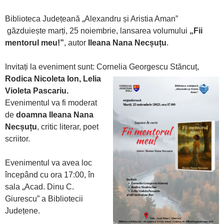
Biblioteca Județeană „Alexandru și Aristia Aman”
găzduiește marți, 25 noiembrie, lansarea volumului
„Fii
mentorul meu!”
, autor
Ileana Nana Necșuțu
.
Invitați la eveniment sunt: Cornelia Georgescu Stăncuț,
Rodica
Nicoleta Ion, Lelia
Violeta Pascariu.
Evenimentul va fi moderat
de
doamna Ileana Nana
Necșuțu
, critic literar, poet
scriitor.
Evenimentul va avea loc
începând cu ora 17:00, în
sala „Acad. Dinu C.
Giurescu” a Bibliotecii
Județene.