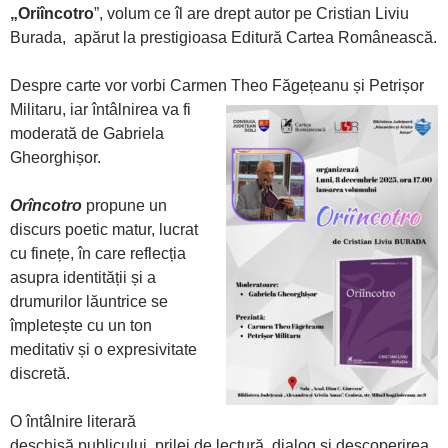
„Oriîncotro
”, volum ce îl are drept autor pe Cristian Liviu
Burada, apărut la prestigioasa Editură Cartea Românească.
Despre carte vor vorbi Carmen Theo Făgețeanu și Petrișor
Militaru,
iar întâlnirea va fi
moderată de Gabriela
Gheorghișor.
Orîncotro
propune un
discurs poetic matur, lucrat
cu finețe, în care reflecția
asupra identității și a
drumurilor lăuntrice se
împletește cu un ton
meditativ și o expresivitate
discretă.
O întâlnire literară
deschisă publicului, prilej de lectură, dialog și descoperirea