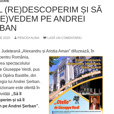
GORIE
ÎL (RE)DESCOPERIM ȘI SĂ
(RE)VEDEM PE ANDREI
BAN
IE 2020
PENCEA ALINA
LASĂ UN COMENTARIU
a Județeană „Alexandru și Aristia Aman”
difuzează, în
pentru România,
rea spectacolului
 de Giuseppe Verdi, pus
a Opéra Bastille, din
regia lui Andrei Șerban.
zionare este oferită în
vității
„Să îl
perim și să îl
m pe Andrei Șerban”.