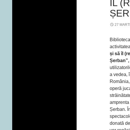
ÎL 
ȘER
27 MART
Bibliotec
activitate
și să îl 
Șerban”,
utilizatori
a vedea, 
România, 
operă juc
străinătat
amprenta 
Șerban. În
spectacole
donată de