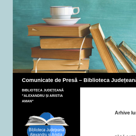
Caută
Comunicate de Presă – Biblioteca Județean
BIBLIOTECA JUDEȚEANĂ
”ALEXANDRU ȘI ARISTIA
AMAN”
Arhive lu