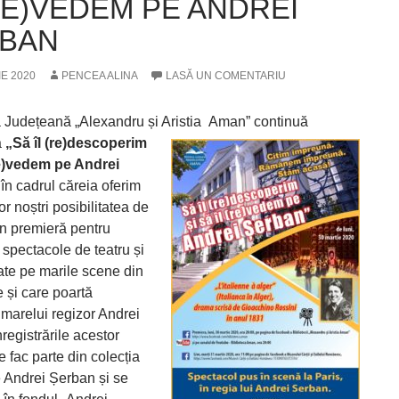
(RE)VEDEM PE ANDREI
BAN
IE 2020
PENCEA ALINA
LASĂ UN COMENTARIU
a Județeană „Alexandru și Aristia
Aman” continuă
a
„Să îl (re)descoperim
(re)vedem pe Andrei
în cadrul căreia oferim
lor noștri posibilitatea de
în premieră pentru
spectacole de teatru și
ate pe marile scene din
e și care poartă
marelui regizor Andrei
registrările acestor
 fac parte din colecția
 Andrei Șerban și se