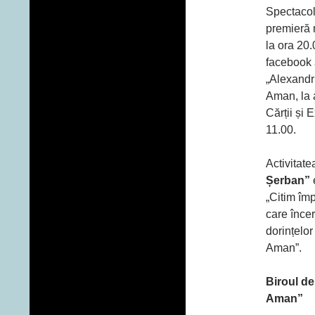
Spectacolu
premieră m
la ora 20
facebook 
„Alexandr
Aman, la 
Cărții și 
11.00.
Activitat
Șerban”
„Citim îm
care încer
dorințelor
Aman”.
Biroul de
Aman”