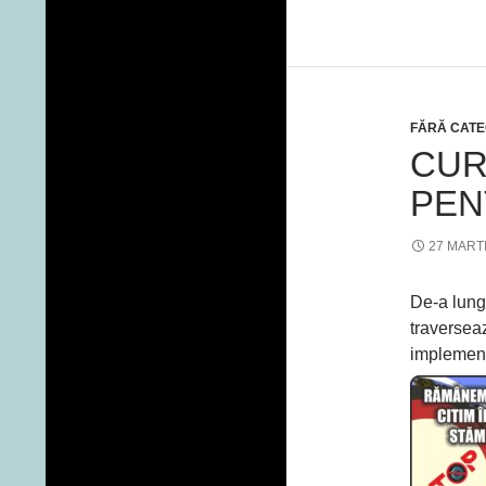
FĂRĂ CATE
CUR
PEN
27 MART
De-a lung
traversea
implement