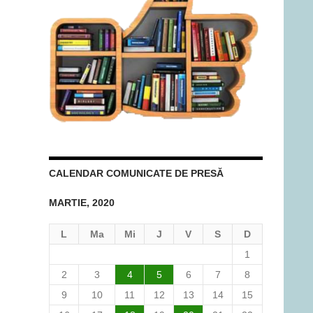
CALENDAR COMUNICATE DE PRESĂ
MARTIE, 2020
L
Ma
Mi
J
V
S
D
1
2
3
4
5
6
7
8
9
10
11
12
13
14
15