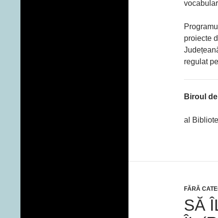
vocabular,
Programul 
proiecte d
Județeană
regulat p
Biroul d
al Bibliot
FĂRĂ CATE
SĂ 