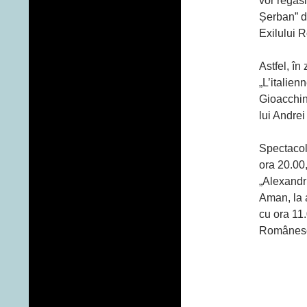
vor regăsi
Șerban” d
Exilului 
Astfel, în
„L’italien
Gioacchino
lui Andre
Spectacolu
ora 20.00
„Alexandr
Aman, la 
cu ora 11.
Românes