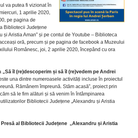
l va putea fi vizionat în
iercuri, 1 aprilie 2020,
.00, pe pagina de
a Bibliotecii Județene
u și Aristia Aman” și pe contul de Youtube – Biblioteca
acceași oră, precum și pe pagina de facebook a Muzeului
Exilului Românesc, joi, 2 aprilie 2020, începând cu ora
ea
„Să îl (re)descoperim și să îl (re)vedem pe Andrei
este una dintre numeroasele activități incluse în proiectul
preună. Rămânem împreună. Stăm acasă”, proiect prin
căm să le fim alături și să venim în întâmpinarea
 utilizatorilor Bibliotecii Județene „Alexandru și Aristia
 Presă al Bibliotecii Județene
„
Alexandru și Aristia