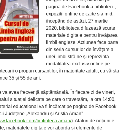
pagina de Facebook a bibliotecii,
expoziții online de carte ș.a.m.d.,
începând de astăzi, 27 martie
2020, biblioteca difuzează scurte
materiale digitale pentru învățarea
limbii engleze. Acțiunea face parte
din seria cursurilor de învățare a
unei limbi străine și reprezintă
modalitatea exclusiv online pe
otecarii o propun cursanților, în majoritate adulți, cu vârsta
ntre 35 și 55 de ani.
a va avea frecvență săptămânală. În fiecare zi de vineri,
nalul situației delicate pe care o traversăm, la ora 14:00,
terial educațional va fi încărcat pe pagina de Facebook
cii Județene „Alexandru și Aristia Aman”
www.facebook.com/biblioteca.aman/
). Alături de noțiunile
le, materialele digitale vor aborda și elemente de