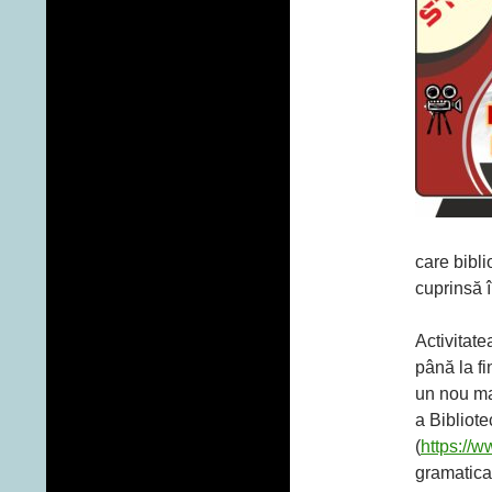
care bibli
cuprinsă î
Activitate
până la fi
un nou ma
a Bibliote
(
https://
gramatica