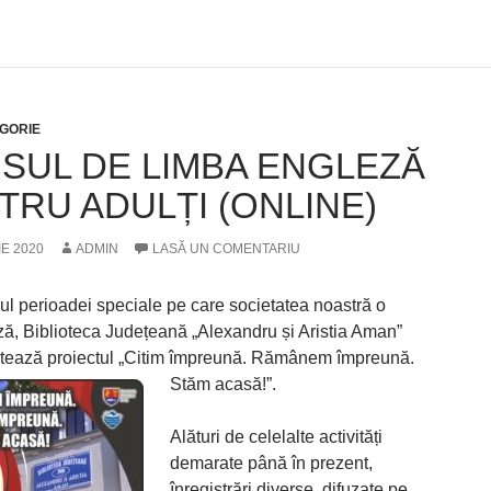
GORIE
SUL DE LIMBA ENGLEZĂ
TRU ADULȚI (ONLINE)
IE 2020
ADMIN
LASĂ UN COMENTARIU
ul perioadei speciale pe care societatea noastră o
ză, Biblioteca Județeană „Alexandru și Aristia Aman”
ează proiectul „Citim împreună. Rămânem împreună.
Stăm acasă!”.
Alături de celelalte activități
demarate până în prezent,
înregistrări diverse, difuzate pe