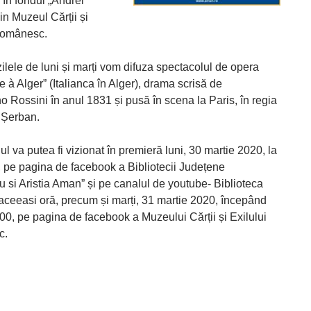
 în fondul „Andrei
in Muzeul Cărții și
Românesc.
 zilele de luni și marți vom difuza spectacolul de opera
ne à Alger” (Italianca în Alger), drama scrisă de
 Rossini în anul 1831 și pusă în scena la Paris, în regia
i Șerban.
l va putea fi vizionat în premieră luni, 30 martie 2020, la
, pe pagina de facebook a Bibliotecii Județene
u si Aristia Aman” și pe canalul de youtube- Biblioteca
aceeasi oră, precum și marți, 31 martie 2020, începând
00, pe pagina de facebook a Muzeului Cărții și Exilului
c.