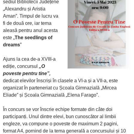
sediul Bibliotecii Județene
„Alexandru și Aristia
Aman”. Timpul de lucru va
fi de două ore, iar tema
aleasă pentru anul acesta
este „
The seedlings of
dreams
”
Ajuns la cea de-a XVIII-a
ediție, concursul
„O
poveste pentru tine”,
dedicat elevilor înscriși în clasele a VI-a și a VII-a, este
organizat în parteneriat cu Școala Gimnazială „Mircea
Eliade” și Școala Gimnazială „Elena Farago”.
În concurs se vor înscrie echipe formate din câte doi
participanți. Unul dintre elevi, bun cunoscător al limbii
engleze, va compune o poveste de maximum 2 pagini,
format A4, pornind de la tema generală a concursului și 10