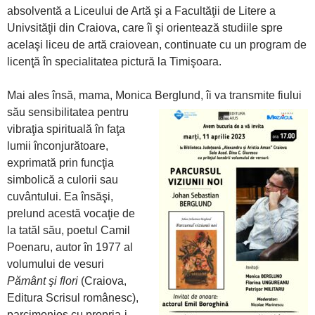
absolventă a Liceului de Artă şi a Facultăţii de Litere a
Univsităţii din Craiova, care îi şi orientează studiile spre
acelaşi liceu de artă craiovean, continuate cu un program de
licenţă în specialitatea pictură la Timişoara.
Mai ales însă, mama, Monica Berglund, îi va transmite fiului
său
sensibilitatea pentru
vibraţia spirituală în faţa
lumii înconjurătoare,
exprimată prin funcţia
simbolică a culorii sau
cuvântului. Ea însăşi,
prelund acestă vocaţie de
la tatăl său, poetul Camil
Poenaru, autor în 1977 al
volumului de vesuri
Pământ şi flori
(Craiova,
Editura Scrisul românesc),
parcimonios cu propria-i