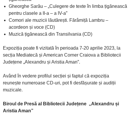
Gheorghe Sarău – „Culegere de texte în limba țigănească
pentru clasele a II-a – a IV-a”
Comori ale muzicii lăutărești. Fărâmiță Lambru –
acordeon și voce (CD)
Muzică țigănească din Transilvania (CD)
Expoziția poate fi vizitată în perioada 7-20 aprilie 2023, la
secția Mediatecă și American Corner Craiova a Bibliotecii
Județene „Alexandru și Aristia Aman”.
Având în vedere profilul secției și faptul că expoziția
reunește numeroase CD-uri, pot fi desfășurate și audiții
muzicale.
Biroul de Presă al
Bibliotecii Județene
„
Alexandru și
Aristia Aman”