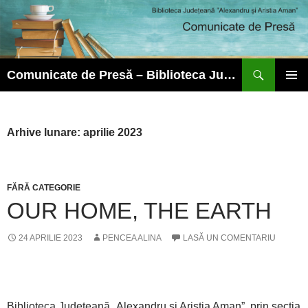
Caută
Comunicate de Presă – Biblioteca Județeană ”Alexandru și Aristia Aman”
SARI
MENIU
LA
PRINCI
CONȚINUT
Arhive lunare: aprilie 2023
FĂRĂ CATEGORIE
OUR HOME, THE EARTH
24 APRILIE 2023
PENCEA ALINA
LASĂ UN COMENTARIU
Biblioteca Județeană „Alexandru și Aristia Aman”, prin secția