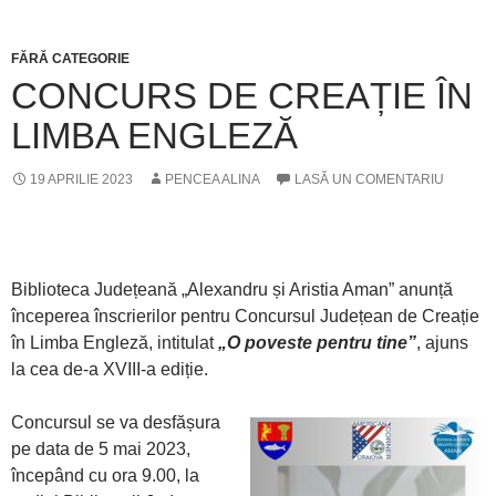
FĂRĂ CATEGORIE
CONCURS DE CREAȚIE ÎN
LIMBA ENGLEZĂ
19 APRILIE 2023
PENCEA ALINA
LASĂ UN COMENTARIU
Biblioteca Județeană „Alexandru și Aristia Aman” anunță
începerea înscrierilor pentru Concursul Județean de Creație
în Limba Engleză, intitulat
„O poveste pentru tine”
, ajuns
la cea de-a XVIII-a ediție.
Concursul se va desfășura
pe data de 5 mai 2023,
începând cu ora 9.00, la