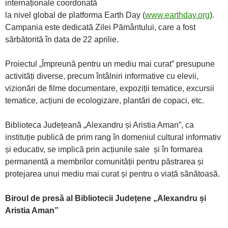
internaționale coordonată
la nivel global de platforma Earth Day (
www.earthday.org
).
Campania este dedicată Zilei Pământului, care a fost
sărbătorită în data de 22 aprilie.
Proiectul „Împreună pentru un mediu mai curat” presupune
activități diverse, precum întâlniri informative cu elevii,
vizionări de filme documentare, expoziții tematice, excursii
tematice, acțiuni de ecologizare, plantări de copaci, etc.
Biblioteca Județeană „Alexandru și Aristia Aman”, ca
instituție publică de prim rang în domeniul cultural informativ
și educativ, se implică prin acțiunile sale și în formarea
permanentă a membrilor comunității pentru păstrarea și
protejarea unui mediu mai curat și pentru o viață sănătoasă.
Biroul de presă al Bibliotecii Județene „Alexandru și
Aristia Aman”