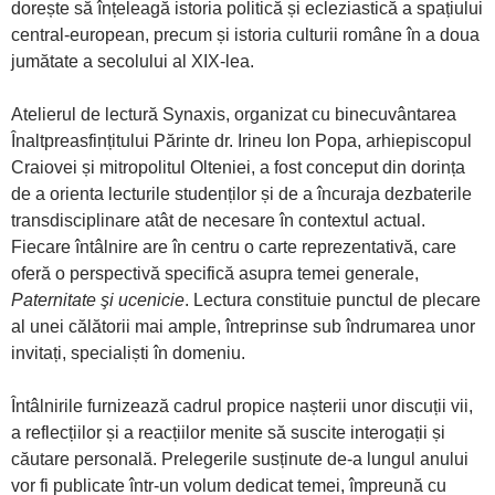
dorește să înțeleagă istoria politică și ecleziastică a spațiului
central-european, precum și istoria culturii române în a doua
jumătate a secolului al XIX-lea.
Atelierul de lectură Synaxis, organizat cu binecuvântarea
Înaltpreasfințitului Părinte dr. Irineu Ion Popa, arhiepiscopul
Craiovei și mitropolitul Olteniei, a fost conceput din dorința
de a orienta lecturile studenților și de a încuraja dezbaterile
transdisciplinare atât de necesare în contextul actual.
Fiecare întâlnire are în centru o carte reprezentativă, care
oferă o perspectivă specifică asupra temei generale,
Paternitate şi ucenicie
. Lectura constituie punctul de plecare
al unei călătorii mai ample, întreprinse sub îndrumarea unor
invitați, specialiști în domeniu.
Întâlnirile furnizează cadrul propice nașterii unor discuții vii,
a reflecțiilor și a reacțiilor menite să suscite interogații și
căutare personală. Prelegerile susținute de-a lungul anului
vor fi publicate într-un volum dedicat temei, împreună cu