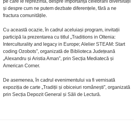
pe care le reprezintă, despre importanța celebrării diversității
și despre cum ne putem dezbate diferențele, fără a ne
fractura comunitățile.
Cu această ocazie, în cadrul aceluiași program, invitații
participă la prezentarea cu titlul „Traditions in Oltenia:
Interculturality and legacy in Europe; Alelier STEAM: Start
coding Ozobots”, organizată de Biblioteca Județeană
„Alexandru și Aristia Aman”, prin Secția Mediatecă și
American Corner.
De asemenea, în cadrul evenimentului va fi vernisată
expoziția de carte „Tradiții și obiceiuri românești”, organizată
prin Secția Depozit General și Săli de Lectură.