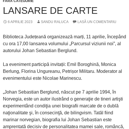
FĂRĂ CATEGORIE
LANSARE DE CARTE
6 APRILIE 2023
SANDU RALUCA
LASĂ UN COMENTARIU
Biblioteca Județeană organizează marți, 11 aprilie, începând
cu ora 17,00 lansarea volumului „Parcursul viziunii noi”, al
autorului Johan Sebastian Berglund.
La eveniment participă invitații: Emil Boroghină, Monica
Berlung, Florina Ungureanu, Petrișor Militaru. Moderator al
evenimentului este Nicolae Marinescu.
„Johan Sebastian Berglund, născut pe 7 aprilie 1994, în
Norvegia, este un autor ilustrând o generaţie de tineri artişti
experimentând condiţia unei biografii marcate de o dublă
naţionalitate şi, în consecinţă, de bilingvism. Tatăl fiind
marinar norvegian, biografia lui Johan Sebastian este
amprentată decisiv de personalitatea mamei sale, româncă,