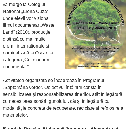
va merge la Colegiul
Național „Elena Cuza”,
unde elevii vor viziona
filmul documentar „Waste
Land” (2010), producție
distinsă cu mai multe
premii internaționale și
nominalizată la Oscar, la
categoria „Cel mai bun
documentar”.
Activitatea organizată se încadrează în Programul
„Săptămâna verde”. Obiectivul întâlnirii constă în
sensibilizarea și responsabilizarea tinerilor, atât în legătură
cu necesitatea sortării gunoiului, cât și în legătură cu
modalitățile concrete de recuperare, reciclare și refolosire a
materialelor.
Biroul de Presă al
Bibliotecii Județene
„
Alexandru și