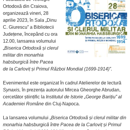
Ortodoxă din Craiova,
organizează vineri, 28
aprilie 2023, în Sala „Dinu
C. Giurescu” a Bibliotecii
Județene, începând cu ora
12.00, lansarea volumului
„
Biserica Ortodoxă și clerul
militar din monarhia
habsburgică între Pacea
de la Carloviț și Primul Război Mondial (1699-1914)”
.
Evenimentul este organizat în cadrul Atelierelor de lectură
Synaxis,
în prezența autorului Mircea Gheorghe Abrudan,
cercetător științific la
Institutul de Istorie „George Barițiu” al
Academiei Române
din Cluj-Napoca.
La lansarea volumului „
Biserica Ortodoxă și clerul militar din
monarhia habsburgică între Pacea de la Carloviț și Primul