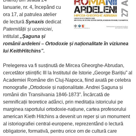
Ianuarie, nr. 4, începând cu
ora 17, al patrulea atelier
de lectură
Synaxis
dedicat
Paternității și uceniciei
,
intitulat
„Șaguna și
românii ardeleni – Ortodoxie și naționalitate în viziunea
lui KeithHitchins”.
Prelegerea va fi susținută de Mircea Gheorghe-Abrudan,
cercetător științific III la Institutul de Istorie „George Barițiu” al
Academiei Române din Cluj-Napoca, fiind axată pe celebra
monografie „Ortodoxie și naționalitate. Andrei Șaguna și
românii din Transilvania 1846-1873”. Încărcată de
semnificații teoretice adânci, prin meditația istoricului pe
marginea raportului ortodoxie-națiune, cartea profesorului
american Kieth Hitchins a devenit un reper și un monument
al istoriografiei central-europene, reprezentând o lectură
obligatorie, formativă, pentru orice om de cultură care