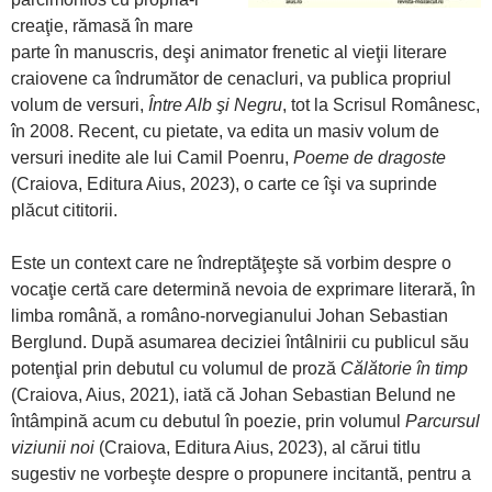
creaţie, rămasă în mare
parte în manuscris, deşi animator frenetic al vieţii literare
craiovene ca îndrumător de cenacluri, va publica propriul
volum de versuri,
Între Alb şi Negru
, tot la Scrisul Românesc,
în 2008. Recent, cu pietate, va edita un masiv volum de
versuri inedite ale lui Camil Poenru,
Poeme de dragoste
(Craiova, Editura Aius, 2023), o carte ce îşi va suprinde
plăcut cititorii.
Este un context care ne îndreptăţeşte să vorbim despre o
vocaţie certă care determină nevoia de exprimare literară, în
limba română, a româno-norvegianului Johan Sebastian
Berglund. După asumarea deciziei întâlnirii cu publicul său
potenţial prin debutul cu volumul de proză
Călătorie în timp
(Craiova, Aius, 2021), iată că Johan Sebastian Belund ne
întâmpină acum cu debutul în poezie, prin volumul
Parcursul
viziunii noi
(Craiova, Editura Aius, 2023), al cărui titlu
sugestiv ne vorbeşte despre o propunere incitantă, pentru a