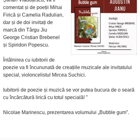
comentat și de poeții Mihai
Firică și Camelia Radulian,
dar și de doi invitați de
marcă din Târgu Jiu
George Cristian Brebenel
și Spiridon Popescu.
Întâlnirea cu iubitorii de
poezie va fi încununată de creațiile muzicale ale invitatului
special, violoncelistul Mircea Suchici.
Iubitorii de poezie și muzică se vor putea bucura de o seară
cu încărcătură lirică cu totul specială! ”
Nicolae Marinescu, prezentarea volumului „Bubble gum”.