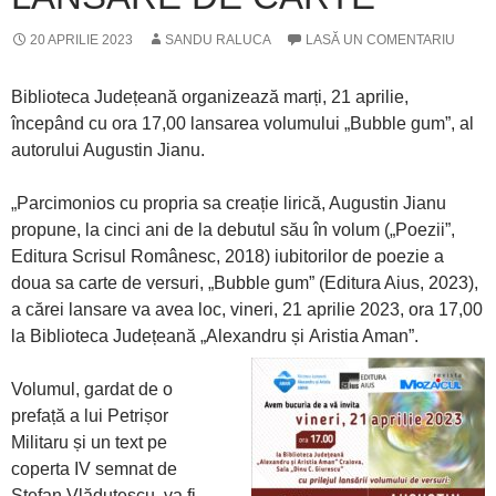
20 APRILIE 2023
SANDU RALUCA
LASĂ UN COMENTARIU
Biblioteca Județeană organizează marți, 21 aprilie,
începând cu ora 17,00 lansarea volumului „Bubble gum”, al
autorului Augustin Jianu.
„Parcimonios cu propria sa creație lirică, Augustin Jianu
propune, la cinci ani de la debutul său în volum („Poezii”,
Editura Scrisul Românesc, 2018) iubitorilor de poezie a
doua sa carte de versuri, „Bubble gum” (Editura Aius, 2023),
a cărei lansare va avea loc, vineri, 21 aprilie 2023, ora 17,00
la Biblioteca Județeană „Alexandru și
Aristia Aman”.
Volumul, gardat de o
prefață a lui Petrișor
Militaru și un text pe
coperta IV semnat de
Ștefan Vlăduțescu, va fi