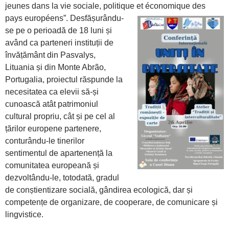
jeunes dans la vie sociale, politique et économique des
pays européens”.
Desfășurându-
se pe o perioadă de 18 luni și
având ca parteneri instituții de
învățământ din Pasvalys,
Lituania și din Monte Abrão,
Portugalia, proiectul răspunde la
necesitatea ca elevii să-și
cunoască atât patrimoniul
cultural propriu, cât și pe cel al
țărilor europene partenere,
conturându-le tinerilor
sentimentul de apartenență la
comunitatea europeană și
dezvoltându-le, totodată, gradul
de conștientizare socială, gândirea ecologică, dar și
competențe de organizare, de cooperare, de comunicare și
lingvistice.