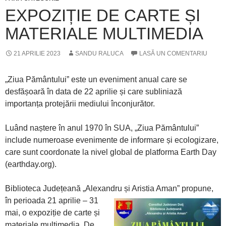
EXPOZIȚIE DE CARTE ȘI
MATERIALE MULTIMEDIA
21 APRILIE 2023
SANDU RALUCA
LASĂ UN COMENTARIU
„Ziua Pământului” este un eveniment anual care se
desfășoară în data de 22 aprilie și care subliniază
importanța protejării mediului înconjurător.
Luând naștere în anul 1970 în SUA, „Ziua Pământului”
include numeroase evenimente de informare și ecologizare,
care sunt coordonate la nivel global de platforma Earth Day
(earthday.org).
Biblioteca Județeană „Alexandru și Aristia Aman” propune,
în
perioada 21 aprilie – 31
mai, o expoziție de carte și
materiale multimedia. De