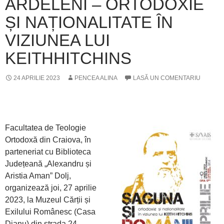
ARDELENI – ORTODOXIE
ȘI NAȚIONALITATE ÎN
VIZIUNEA LUI
KEITHHITCHINS
24 APRILIE 2023
PENCEA ALINA
LASĂ UN COMENTARIU
Facultatea de Teologie
Ortodoxă din Craiova, în
parteneriat cu Biblioteca
Județeană „Alexandru și
Aristia Aman” Dolj,
organizează joi, 27 aprilie
2023, la Muzeul Cărții și
Exilului Românesc (Casa
Dianu) din strada 24