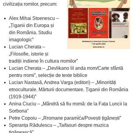
civilizația romilor, precum:
Alex Mihai Stoenescu –
„Țiganii din Europa și
din România. Studiu
imagologic”
Lucian Cherata –
„Filosofie, istorie și
tradiții indiene în cultura rromilor”
Lucian Cherata – „Devlikano lil anda rrom/Carte sfântă
pentru rromi”, selecție de texte biblice
Lucian Nastasă, Andrea Varga (editori) – „Minorități
etnoculturale. Mărturii documentare. Țiganii din România
(1919-1944)”
Anina Ciuciu – „Mândră să fiu rromă: de la Fața Luncii la
Sorbona”
Petre Copoiu – „Rromane paramìća/Povești țigănești”
Speranța Rădulescu – „Taifasuri despre muzica
țigănească”