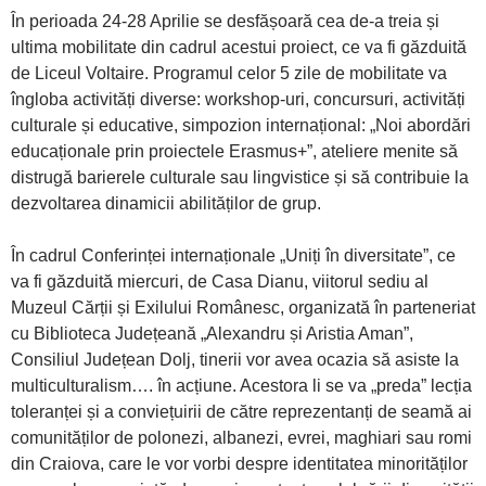
În perioada 24-28 Aprilie se desfășoară cea de-a treia și
ultima mobilitate din cadrul acestui proiect, ce va fi găzduită
de Liceul Voltaire. Programul celor 5 zile de mobilitate va
îngloba activități diverse: workshop-uri, concursuri, activități
culturale și educative, simpozion internațional: „Noi abordări
educaționale prin proiectele Erasmus+”, ateliere menite să
distrugă barierele culturale sau lingvistice și să contribuie la
dezvoltarea dinamicii abilităților de grup.
În cadrul Conferinței internaționale „Uniți în diversitate”, ce
va fi găzduită miercuri, de Casa Dianu, viitorul sediu al
Muzeul Cărții și Exilului Românesc, organizată în parteneriat
cu Biblioteca Județeană „Alexandru și Aristia Aman”,
Consiliul Județean Dolj, tinerii vor avea ocazia să asiste la
multiculturalism…. în acțiune. Acestora li se va „preda” lecția
toleranței și a conviețuirii de către reprezentanți de seamă ai
comunităților de polonezi, albanezi, evrei, maghiari sau romi
din Craiova, care le vor vorbi despre identitatea minorităților