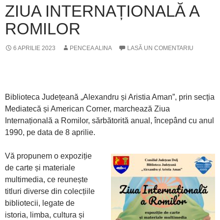
ZIUA INTERNAȚIONALĂ A
ROMILOR
6 APRILIE 2023
PENCEA ALINA
LASĂ UN COMENTARIU
Biblioteca Județeană „Alexandru și Aristia Aman”, prin secția
Mediatecă și American Corner, marchează Ziua
Internațională a Romilor, sărbătorită anual, începând cu anul
1990, pe data de 8 aprilie.
Vă propunem o expoziție
de carte și materiale
multimedia, ce reunește
titluri diverse din colecțiile
bibliotecii, legate de
istoria, limba, cultura și