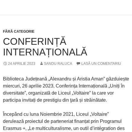
FĂRĂ CATEGORIE
CONFERINȚĂ
INTERNAȚIONALĂ
24 APRILIE 2023
SANDU RALUCA
LASĂ UN COMENTARIU
Biblioteca Județeană „Alexandru și Aristia Aman” găzduiește
miercuri, 26 aprilie 2023, Conferința Internațională „Uniți în
diversitate”, organizată de Liceul „Voltaire” la care vor
participa invitați de prestigiu din ţară și străinătate.
Începând cu luna Noiembrie 2021, Liceul „Voltaire”
derulează proiectul de parteneriat finanțat prin Programul
Erasmus +, „Le multiculturalisme, un outil d’intégration des