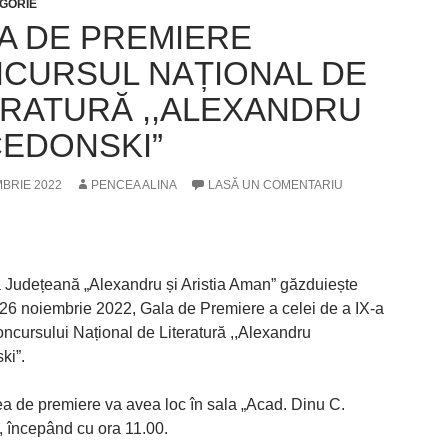
GORIE
A DE PREMIERE
CURSUL NAȚIONAL DE
ERATURĂ ,,ALEXANDRU
EDONSKI”
MBRIE 2022
PENCEA ALINA
LASĂ UN COMENTARIU
a Județeană „Alexandru și Aristia Aman” găzduiește
26 noiembrie 2022, Gala de Premiere a celei de a IX-a
oncursului Național de Literatură ,,Alexandru
ki”.
tea de premiere va avea loc în sala „Acad. Dinu C.
, începând cu ora 11.00.