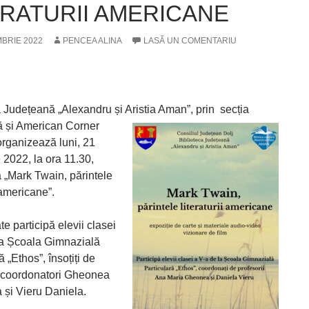
ERATURII AMERICANE
MBRIE 2022
PENCEA ALINA
LASĂ UN COMENTARIU
a Județeană „Alexandru și Aristia Aman”, prin
secția
 și American Corner
organizează luni, 21
 2022, la ora 11.30,
a „Mark Twain, părintele
i americane”.
ate participă elevii clasei
la Școala Gimnazială
ă „Ethos”, însoțiți de
i coordonatori Gheonea
 și Vieru Daniela.