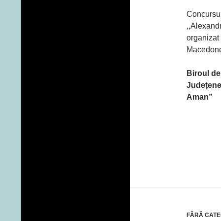
Concursul
,,Alexand
organizat
Macedone
Biroul de
Județen
Aman”
FĂRĂ CATE