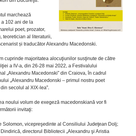
ikon din Bucureşti.
tul marchează
 a 102 ani de la
arelui poet, prozator,
teoretician al literaturii,
 scenarist și traducător Alexandru Macedonski.
m cuprinde majoritatea alocuţiunilor susţinute de către
ediţiei a IV-a, din 26-28 mai 2022, a Festivalului
onal „Alexandru Macedonski” din Craiova, în cadrul
ului „Alexandru Macedonski – primul nostru poet
din secolul al XIX-lea”.
ea noului volum de exegeză macedonskiană vor fi
mătorii invitaţi:
e Solomon, vicepreşedinte al Consiliului Judeţean Dolj;
Dindirică, directorul Bibliotecii „Alexandru şi Aristia