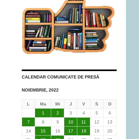
CALENDAR COMUNICATE DE PRESĂ
NOIEMBRIE, 2022
L
Ma
Mi
J
V
S
D
1
2
3
4
5
6
7
8
9
10
11
12
13
14
15
16
17
18
19
20