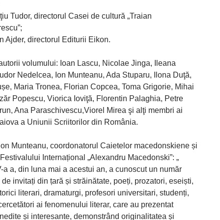
;
iu Tudor, directorul Casei de cultură „Traian
escu”;
n Ajder, directorul Editurii Eikon.
autorii volumului: Ioan Lascu, Nicolae Jinga, Ileana
dor Nedelcea, Ion Munteanu, Ada Stuparu, Ilona Duţă,
șe, Maria Tronea, Florian Copcea, Toma Grigorie, Mihai
zăr Popescu, Viorica Ioviţă, Florentin Palaghia, Petre
un, Ana Paraschivescu,Viorel Mirea şi alţi membri ai
raiova a Uniunii Scriitorilor din România.
l Ion Munteanu, coordonatorul Caietelor macedonskiene și
 Festivalului Internațional „Alexandru Macedonski”: „
V-a a, din luna mai a acestui an, a cunoscut un număr
de invitați din țară și străinătate, poeți, prozatori, eseiști,
istorici literari, dramaturgi, profesori universitari, studenți,
i cercetători ai fenomenului literar, care au prezentat
edite și interesante, demonstrând originalitatea și