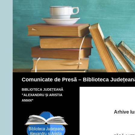
Caută
Comunicate de Presă – Biblioteca Județean
BIBLIOTECA JUDEȚEANĂ
”ALEXANDRU ȘI ARISTIA
AMAN”
Arhive l