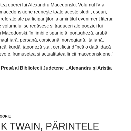
tea operei lui Alexandru Macedonski. Volumul IV al
 macedonskiene reuneşte toate aceste studii, eseuri,
 referate ale participanţilor la amintitul eveniment literar.
e volumului se regăsesc și traduceri ale poeziei lui
 Macedonski, în limbile spaniolă, portugheză, arabă,
maghiară, persană, corsicană, norvegiană, italiană,
rcă, kurdă, japoneză ș.a., certificând încă o dată, dacă
voie, frumusețea și actualitatea liricii macedonskiene.”
 Presă al
Bibliotecii Județene
„
Alexandru și Aristia
GORIE
K TWAIN, PĂRINTELE