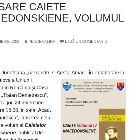
SARE CAIETE
EDONSKIENE, VOLUMUL
MBRIE 2022
PENCEA ALINA
LASĂ UN COMENTARIU
a Județeană „Alexandru și Aristia Aman”, în
colaborare cu
aiova a Uniunii
lor din România şi Casa
ă „Traian Demetrescu”,
ză joi, 24 noiembrie
ra 15.00, în sala „Acad.
iurescu”, lansarea celui
lea volum al
Caietelor
skiene
, publicat de