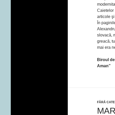
modernita
Caietelor
articole şi
În paginil
Alexandru
slovacă, 
greacă, tu
mai era ne
Biroul de
Aman”
FĂRĂ CATE
MAR