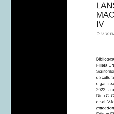
LAN
MAC
IV
22 NOIE
Bibliotec
Filiala Cr
Scriitori
de cultur
organizea
2022, la o
Dinu C. G
de-al IV-
macedon