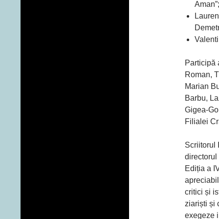
Aman”
Laurenţ
Demetr
Valenti
Participă 
Roman, Tu
Marian Bu
Barbu, La
Gigea-Gor
Filialei C
Scriitoru
directorul
Ediția a I
apreciabil 
critici și 
ziariști ș
exegeze in