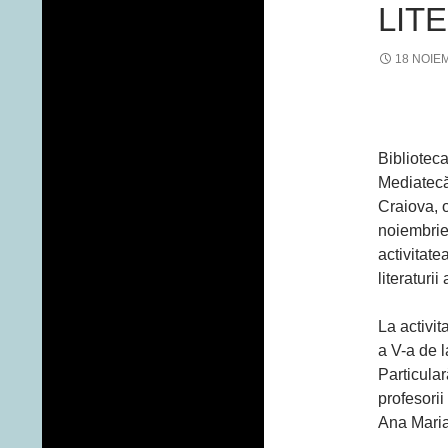
LIT
18 NOIE
Bibliotec
Mediatecă
Craiova, 
noiembrie
activitate
literaturi
La activit
a V-a de 
Particular
profesori
Ana Maria