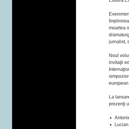
Editura E
Evenimen
împlinirea
moartea m
dramaturg, 
jurnalist,
Noul volu
invitaţii 
Internaţi
simpozion
european 
La lansar
prezenţi ur
Antoni
Lucian 