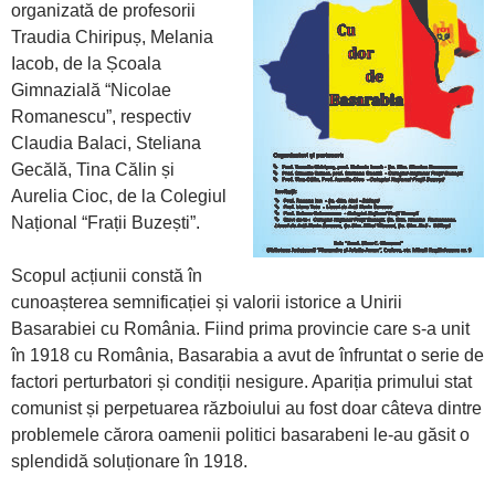
organizată de profesorii
Traudia Chiripuș, Melania
Iacob, de la Școala
Gimnazială “Nicolae
Romanescu”, respectiv
Claudia Balaci, Steliana
Gecălă, Tina Călin și
Aurelia Cioc, de la Colegiul
Național “Frații Buzești”.
Scopul acțiunii constă în
cunoașterea semnificației și valorii istorice a Unirii
Basarabiei cu România. Fiind prima provincie care s-a unit
în 1918 cu România, Basarabia a avut de înfruntat o serie de
factori perturbatori și condiții nesigure. Apariția primului stat
comunist și perpetuarea războiului au fost doar câteva dintre
problemele cărora oamenii politici basarabeni le-au găsit o
splendidă soluționare în 1918.