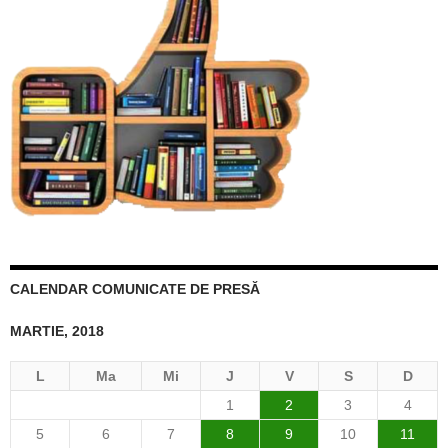
CALENDAR COMUNICATE DE PRESĂ
MARTIE, 2018
L
Ma
Mi
J
V
S
D
1
2
3
4
5
6
7
8
9
10
11