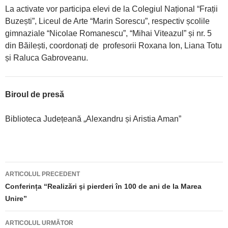
La activate vor participa elevi de la Colegiul Național “Frații
Buzești”, Liceul de Arte “Marin Sorescu”, respectiv școlile
gimnaziale “Nicolae Romanescu”, “Mihai Viteazul” și nr. 5
din Băilești, coordonați de profesorii Roxana Ion, Liana Totu
și Raluca Gabroveanu.
Biroul de presă
Biblioteca Județeană „Alexandru și Aristia Aman”
ARTICOLUL PRECEDENT
Navigare
Conferința “Realizări şi pierderi în 100 de ani de la Marea
Unire”
articole
ARTICOLUL URMĂTOR