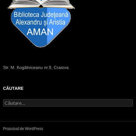
Str. M. Kogălniceanu nr.9, Craiova
CĂUTARE
C
a
u
t
ă
Propulsat de WordPress
d
u