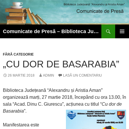
Caută
Comunicate de Presă – Biblioteca Județeană ”Alexandru și Aristia Aman”
SARI
MENIU
LA
PRINCI
CONȚINUT
FĂRĂ CATEGORIE
„CU DOR DE BASARABIA”
26 MARTIE 2018
ADMIN
LASĂ UN COMENTARIU
Biblioteca Județeană “Alexandru și Aristia Aman”
organizează marți, 27 martie 2018, începând cu ora 13.00, în
sala “Acad. Dinu C. Giurescu”, acțiunea cu titlul “
Cu dor de
Basarabia
”.
Manifestarea este