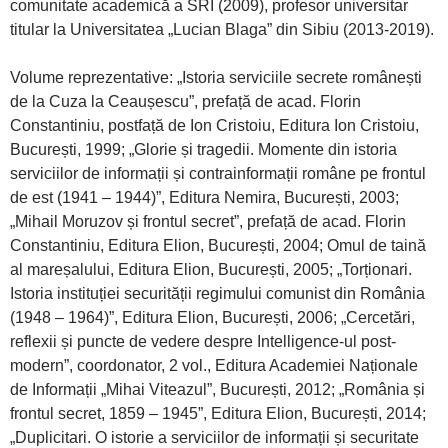
comunitate academică a SRI (2009), profesor universitar
titular la Universitatea „Lucian Blaga” din Sibiu (2013-2019).
Volume reprezentative: „Istoria serviciile secrete românești
de la Cuza la Ceaușescu”, prefață de acad. Florin
Constantiniu, postfață de Ion Cristoiu, Editura Ion Cristoiu,
București, 1999; „Glorie și tragedii. Momente din istoria
serviciilor de informații și contrainformații române pe frontul
de est (1941 – 1944)”, Editura Nemira, București, 2003;
„Mihail Moruzov și frontul secret”, prefață de acad. Florin
Constantiniu, Editura Elion, București, 2004; Omul de taină
al mareșalului, Editura Elion, București, 2005; „Torționari.
Istoria instituției securității regimului comunist din România
(1948 – 1964)”, Editura Elion, București, 2006; „Cercetări,
reflexii și puncte de vedere despre Intelligence-ul post-
modern”, coordonator, 2 vol., Editura Academiei Naționale
de Informații „Mihai Viteazul”, București, 2012; „România și
frontul secret, 1859 – 1945”, Editura Elion, București, 2014;
„Duplicitari. O istorie a serviciilor de informații și securitate