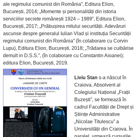
ale regimului comunist din România”, Editura Elion,
București, 2014; „Momente și personalități din istoria
serviciilor secrete românești 1924 – 1989”, Editura Elion,
București, 2017; „Prăbușirea mitului securității. Adevăruri
ascunse despre generalul Iulian Vlad și instituția Securității
regimului comunist din România” (în colaborare cu Corvin
Lupu), Editura Elion, București, 2018; „Trădarea se cuibărise
demult in D.S.S.”, (în colaborare cu Constantin Aioanei);
editura Elion, București, 2019.
Liviu Stan
s-a născut în
Craiova. Absolvent al
Colegiului Național „Frații
Buzești”, se formează în
cadrul Facultății de Drept și
Științe Administrative
„Nicolae Titulescu” a
Universității din Craiova. În
paralel, urmează cursurile