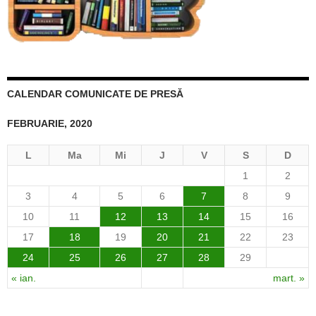
CALENDAR COMUNICATE DE PRESĂ
FEBRUARIE, 2020
L
Ma
Mi
J
V
S
D
1
2
3
4
5
6
7
8
9
10
11
12
13
14
15
16
17
18
19
20
21
22
23
24
25
26
27
28
29
« ian.
mart. »