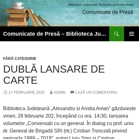
Caută
Comunicate de Presă – Biblioteca Județeană ”Alexandru și Aristia Aman”
SARI
MENIU
LA
PRINCI
CONȚINUT
FĂRĂ CATEGORIE
DUBLĂ LANSARE DE
CARTE
27 FEBRUARIE 2020
ADMIN
LASĂ UN COMENTARIU
Biblioteca Județeană „Alexandru și Aristia Aman” găzduiește
vineri, 28 februarie 202, începând cu ora 14:30, lansarea
volumelor „Conversații cu un general. În dialog cu prof. univ.
dr. General de Brigadă SRI (rtr.) Cristian Troncotă privind
perioada 1989 – 2019”, autori Liviu Stan și Cristian