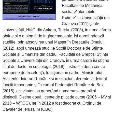
Facultății de Mecanică,
secția „Automobile
Rutiere”, a Universității din
Craiova (2011) și ale
Universității „Hitit”, din Ankara, Turcia, (2008), în urma cărora
obține și o diplomă de inginer mecanic. Își aprofundează
studiile, prin absolvirea unui Master în Drepturile Omului,
(2012), apoi urmează studiile Școlii Doctorale de Științe
Sociale și Umaniste din cadrul Facultății de Drept și Științe
Sociale a Universității din Craiova, în urma cărora își obține
titlul de doctor în sociologie (2018). Instruit în două centre
europene de excelență, funcționar în cadrul Ministerului
Afacerilor Interne Române și în structuri aferente, a deținut
funcții importante și în cadrul Federației Române de Box
(2015), activitatea sa generând numeroase premii și
distincții. Deține două licențe de pilot de curse (2006 – MV și
2018 – WTCC), iar în 2012 a fost decorat cu Ordinul de
Cavaler de Ierusalim (CBO).