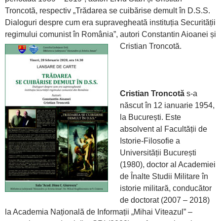
Troncotă, respectiv „Trădarea se cuibărise demult în D.S.S.
Dialoguri despre cum era supravegheată instituția Securității
regimului comunist în România”, autori Constantin Aioanei și
Cristian Troncotă.
Cristian Troncotă
s-a
născut în 12 ianuarie 1954,
la București. Este
absolvent al Facultății de
Istorie-Filosofie a
Universității București
(1980), doctor al Academiei
de Înalte Studii Militare în
istorie militară, conducător
de doctorat (2007 – 2018)
la Academia Națională de Informații „Mihai Viteazul” –