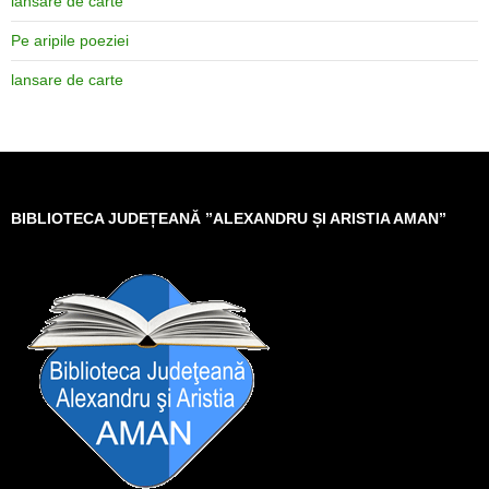
lansare de carte
Pe aripile poeziei
lansare de carte
BIBLIOTECA JUDEȚEANĂ ”ALEXANDRU ȘI ARISTIA AMAN”