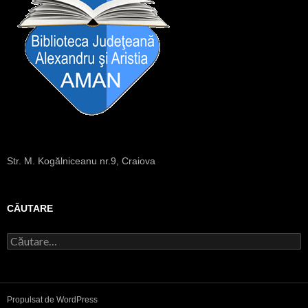
Str. M. Kogălniceanu nr.9, Craiova
CĂUTARE
C
a
u
t
ă
Propulsat de WordPress
d