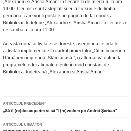
„Alexandru și Aristia Aman” în fiecare zi de miercuri, la ora
14.00. Cei mici sunt așteptați și ei la cursurile de limba
germană, care vor fi postate pe pagina de facebook a
Bibliotecii Județene „Alexandru și Aristia Aman” în fiecare zi
de sămbătă, la ora 11.00.
Această nouă activitate se dorește, asemenea celorlalte
activități implementate în cadrul proiectului „Citim împreună.
Rămânem împreună. Stăm acasă.”, o alternativă online la
programele educaționale oferite în mod constant de
Biblioteca Județeană „Alexandru și Aristia Aman”.
ARTICOLUL PRECEDENT
Navigare
„Să îl (re)descoperim și să îl (re)vedem pe Andrei Șerban”
articole
ARTICOLUL URMĂTOR