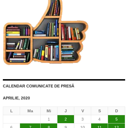
CALENDAR COMUNICATE DE PRESĂ
APRILIE, 2020
L
Ma
Mi
J
V
S
D
1
2
3
4
5
6
7
8
9
10
11
12