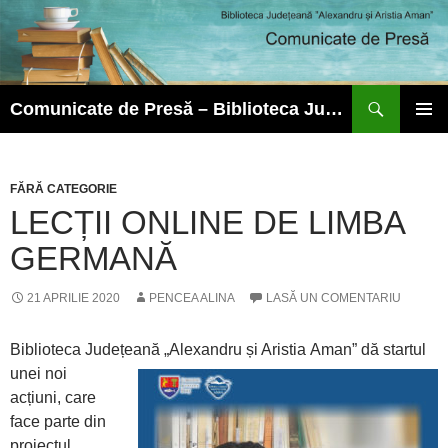
Caută
Comunicate de Presă – Biblioteca Județeană ”Alexandru și Aristia Aman”
SARI
MENIU
LA
PRINCI
CONȚINUT
FĂRĂ CATEGORIE
LECȚII ONLINE DE LIMBA
GERMANĂ
21 APRILIE 2020
PENCEA ALINA
LASĂ UN COMENTARIU
Biblioteca Județeană „Alexandru și Aristia
Aman” dă startul
unei noi
acțiuni, care
face parte din
proiectul