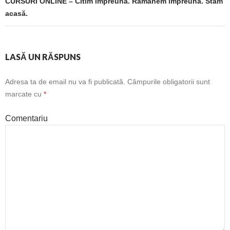
CURSURI ONLINE – Citim împreună. Rămânem împreună. Stăm
acasă.
LASĂ UN RĂSPUNS
Adresa ta de email nu va fi publicată.
Câmpurile obligatorii sunt
marcate cu
*
Comentariu