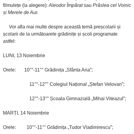
filmulețe (la alegere):
Aleodor Împărat
sau
Prâslea cel Voinic
și Merele de Aur.
Vor afla mai multe despre această temă preșcolarii și
școlarii de la următoarele grădinițe și școli programate
astfel:
LUNI, 13 Noiembrie
Orele: 10°°-11°° Grădinița „Sfânta Ana”;
11°°-12°° Colegiul Național „Ștefan Velovan”;
12°°-13°° Școala Gimnazială „Mihai Viteazul”;
MARȚI, 14 Noiembrie
Orele: 10°°-11°° Grădinița „Tudor Vladimirescu”;