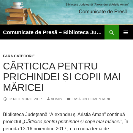
Caută
Comunicate de Presă – Biblioteca Județeană ”Alexandru și Aristia Aman”
SARI
MENIU
LA
PRINCI
CONȚINUT
FĂRĂ CATEGORIE
CĂRTICICA PENTRU
PRICHINDEI ȘI COPII MAI
MĂRICEI
12 NOIEMBRIE 2017
ADMIN
LASĂ UN COMENTARIU
Biblioteca Județeană “Alexandru și Aristia Aman” continuă
proiectul „
Cărticica pentru prichindei și copii mai măricei”
, în
perioda 13-16 noiembrie 2017, cu o nouă temă de