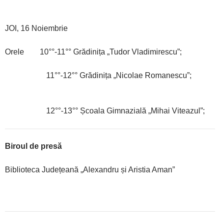
JOI, 16 Noiembrie
Orele 10°°-11°° Grădinița „Tudor Vladimirescu”;
11°°-12°° Grădinița „Nicolae Romanescu”;
12°°-13°° Școala Gimnazială „Mihai Viteazul”;
Biroul de presă
Biblioteca Județeană „Alexandru și Aristia Aman”