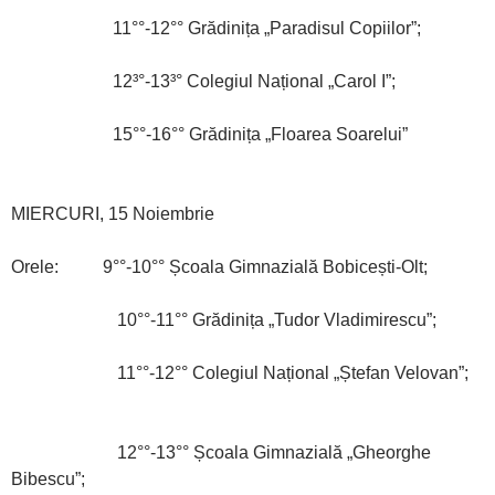
11°°-12°° Grădinița „Paradisul Copiilor”;
12³°-13³° Colegiul Național „Carol I”;
15°°-16°° Grădinița „Floarea Soarelui”
MIERCURI, 15 Noiembrie
Orele: 9°°-10°° Școala Gimnazială Bobicești-Olt;
10°°-11°° Grădinița „Tudor Vladimirescu”;
11°°-12°° Colegiul Național „Ștefan Velovan”;
12°°-13°° Școala Gimnazială „Gheorghe
Bibescu”;