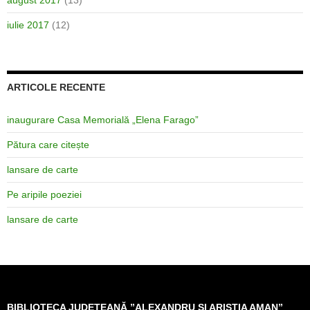
august 2017
(13)
iulie 2017
(12)
ARTICOLE RECENTE
inaugurare Casa Memorială „Elena Farago”
Pătura care citește
lansare de carte
Pe aripile poeziei
lansare de carte
BIBLIOTECA JUDEȚEANĂ ”ALEXANDRU ȘI ARISTIA AMAN”