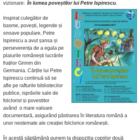
vizionare:
În lumea poveștilor lui Petre Ispirescu.
Inspirat culegător de
basme, povești, legende și
snoave populare, Petre
Ispirescu a avut șansa și
perseverența de a egala pe
plaiurile românești lucrările
fraților Grimm din
Germania. Cărțile lui Petre
Ispirescu continuă să se
afle pe rafturile bibliotecilor
publice, isprăvile sale de
folclorist și povestitor
având o mare valoare
documentară, asigurând păstrarea în literatura română a
unor nestemate ale creației folclorice românești.
În acestă săptămână punem la dispoziția copiilor două